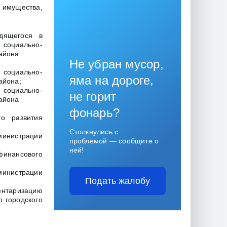
 имущества,
дящегося в
 социально-
айона
Не убран мусор,
социально-
яма на дороге,
айона;
 социально-
не горит
айона
фонарь?
го развития
Столкнулись с
министрации
проблемой — сообщите о
ней!
финансового
дминистрации
Подать жалобу
нтаризацию
 городского