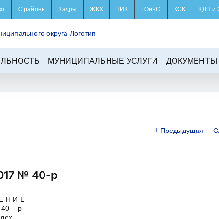
во
О районе
Кадры
ЖКХ
ТИК
ГОиЧС
КСК
КДН и 
ЕЛЬНОСТЬ
МУНИЦИПАЛЬНЫЕ УСЛУГИ
ДОКУМЕНТЫ
Предыдущая
С
017 № 40-р
Е Н И Е
40 – р
ндех