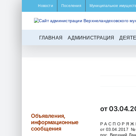
Skip
Новости
Поселения
Муниципальное имущест
to
content
ГЛАВНАЯ
АДМИНИСТРАЦИЯ
ДЕЯТ
от 03.04.2
Объявления,
информационные
Р А С П О Р Я Ж 
сообщения
от 03.04.2017 № 
пос. Верхний Ла