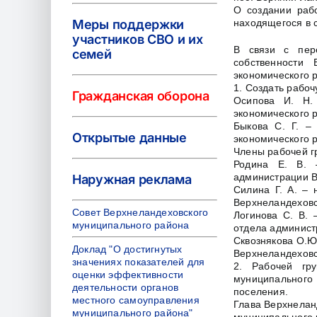
О создании раб
Меры поддержки
находящегося в 
участников СВО и их
В связи с пер
семей
собственности 
экономического 
1. Создать рабоч
Гражданская оборона
Осипова И. Н.
экономического 
Быкова С. Г. –
Открытые данные
экономического 
Члены рабочей г
Родина Е. В. –
администрации В
Наружная реклама
Силина Г. А. – 
Верхнеландеховс
Совет Верхнеландеховского
Логинова С. В. 
муниципального района
отдела админист
Сквознякова О.Ю
Доклад "О достигнутых
Верхнеландеховс
значениях показателей для
2. Рабочей гр
оценки эффективности
муниципального 
деятельности органов
поселения.
местного самоуправления
Глава Верхнелан
муниципального района"