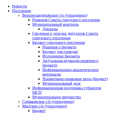
Skip
Новости
to
Поселения
content
Верхнеландеховское г/п (упразднено)
Решения Совета городского поселения
Муниципальный контроль
Доклады
Сведения о доходах депутатов Совета
городского поселения
Бюджет городского поселения
Решения о бюджете
Бюджет для граждан
Исполнение бюджета
Актуальная редакция решения о
бюджете
Информационно-аналитические
материалы
Нормативно-правовые акты (бюджет)
Муниципальный долг
Информационная поддержка субъектов
МСП
Муниципальное имущество
Симаковское с/п (упразднено)
Мытское с/п (упразднено)
Бюджет