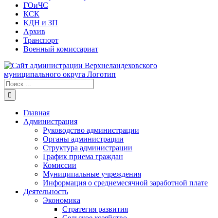
ГОиЧС
КСК
КДН и ЗП
Архив
Транспорт
Военный комиссариат
Результат
поиска:
Главная
Администрация
Руководство администрации
Органы администрации
Структура администрации
График приема граждан
Комиссии
Муниципальные учреждения
Информация о среднемесячной заработной плате
Деятельность
Экономика
Стратегия развития
Сельское хозяйство