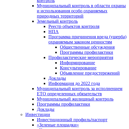
контроль
Муниципальный контроль в области охраны
и использования особо охраняемых
природных территорий
Земельный контроль
Реестр объектов контроля
НПА
Программа причинения вреда (ущерба)
охраняемым законом ценностям
Общественные обсуждения
Программы профилактики
Профилактические мероприятия
Информирование
Консультирование
Объявление предостережений
Доклады
Информация до 2022 года
Муниципальный контроль за исполнением
ЕТО определенных обязательств
Муниципальный жилищный контроль
Программы профилактики
Доклады
Инвестиции
Инвестиционный профиль/паспорт
«Зеленые площадки»