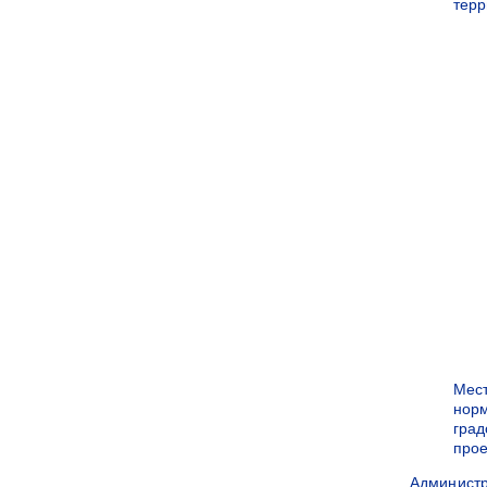
терр
Мес
нор
град
прое
Админист