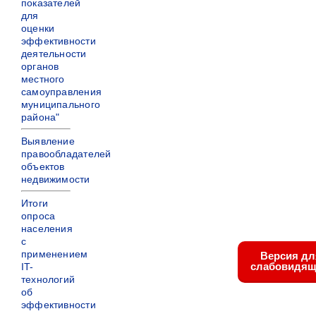
показателей
для
оценки
эффективности
деятельности
органов
местного
самоуправления
муниципального
района"
Выявление
правообладателей
объектов
недвижимости
Итоги
опроса
населения
с
применением
Версия дл
слабовидящ
IT-
технологий
об
эффективности