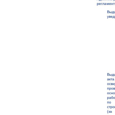
регламен
Выд
уве
Выд
акта
осви
про
осн
рабо
по
стро
(за