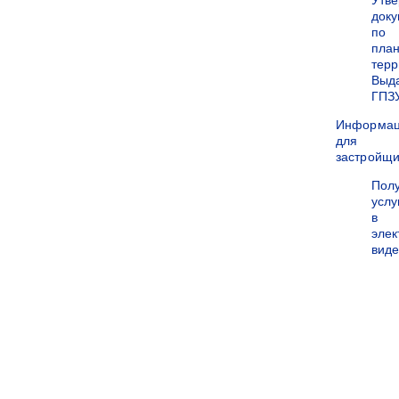
Утв
док
по
пла
терр
Выд
ГПЗ
Информа
для
застройщи
Пол
услу
в
эле
вид