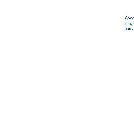
Док
град
зон