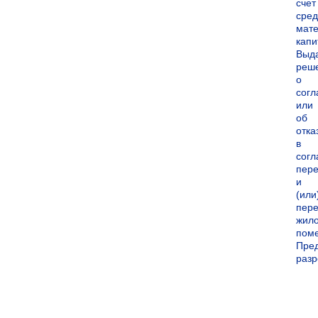
счет
сред
мате
капи
Выд
реш
о
согл
или
об
отка
в
согл
пер
и
(или
пере
жил
пом
Пре
раз