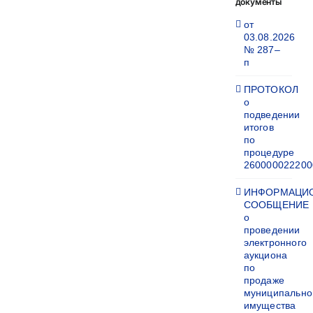
документы
от
03.08.2026
№ 287–
п
ПРОТОКОЛ
о
подведении
итогов
по
процедуре
260000022200
ИНФОРМАЦИ
СООБЩЕНИЕ
о
проведении
электронного
аукциона
по
продаже
муниципально
имущества