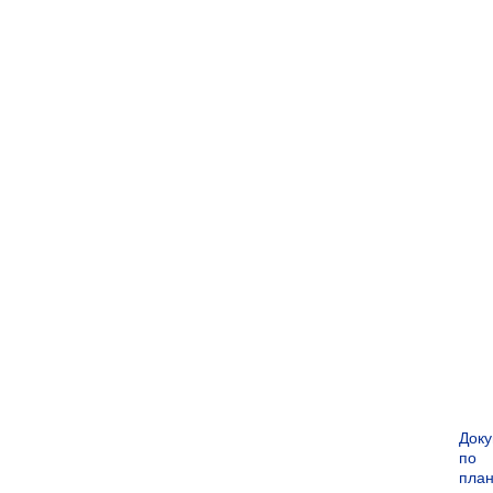
Док
по
пла