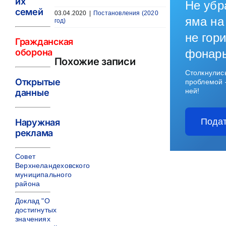
их
Не убр
семей
03.04.2020
|
Постановления (2020
яма на
год)
не гори
Гражданская
оборона
фонар
Похожие записи
Столкнулис
Открытые
проблемой 
ней!
данные
Подат
Наружная
реклама
Совет
Верхнеландеховского
муниципального
района
Доклад "О
достигнутых
значениях