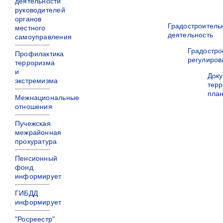
деятельности
руководителей
органов
Градостроитель
местного
деятельность
самоуправления
Градостро
Профилактика
регулиров
терроризма
и
Док
экстремизма
терр
пла
Межнациональные
отношения
Пучежская
межрайонная
прокуратура
Пенсионный
фонд
информирует
ГИБДД
информирует
"Росреестр"