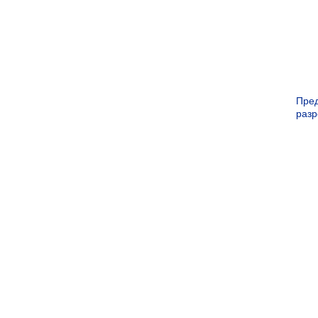
Пре
раз