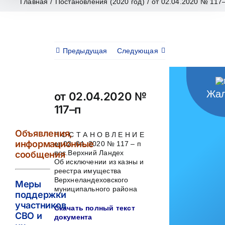
Главная
/
Постановления (2020 год)
/
от 02.04.2020 № 117
Предыдущая
Следующая
Жал
от 02.04.2020 №
117–п
Объявления,
П О С Т А Н О В Л Е Н И Е
информационные
от 02. 04. 2020 № 117 – п
пос.Верхний Ландех
сообщения
Об исключении из казны и
реестра имущества
Верхнеландеховского
Меры
муниципального района
поддержки
участников
Скачать полный текст
СВО и
документа