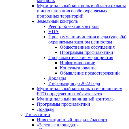
контроль
Муниципальный контроль в области охраны
и использования особо охраняемых
природных территорий
Земельный контроль
Реестр объектов контроля
НПА
Программа причинения вреда (ущерба)
охраняемым законом ценностям
Общественные обсуждения
Программы профилактики
Профилактические мероприятия
Информирование
Консультирование
Объявление предостережений
Доклады
Информация до 2022 года
Муниципальный контроль за исполнением
ЕТО определенных обязательств
Муниципальный жилищный контроль
Программы профилактики
Доклады
Инвестиции
Инвестиционный профиль/паспорт
«Зеленые площадки»