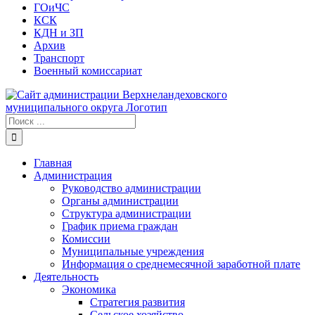
ГОиЧС
КСК
КДН и ЗП
Архив
Транспорт
Военный комиссариат
Результат
поиска:
Главная
Администрация
Руководство администрации
Органы администрации
Структура администрации
График приема граждан
Комиссии
Муниципальные учреждения
Информация о среднемесячной заработной плате
Деятельность
Экономика
Стратегия развития
Сельское хозяйство