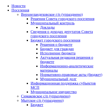
Skip
Новости
to
Поселения
content
Верхнеландеховское г/п (упразднено)
Решения Совета городского поселения
Муниципальный контроль
Доклады
Сведения о доходах депутатов Совета
городского поселения
Бюджет городского поселения
Решения о бюджете
Бюджет для граждан
Исполнение бюджета
Актуальная редакция решения о
бюджете
Информационно-аналитические
материалы
Нормативно-правовые акты (бюджет)
Муниципальный долг
Информационная поддержка субъектов
МСП
Муниципальное имущество
Симаковское с/п (упразднено)
Мытское с/п (упразднено)
Бюджет