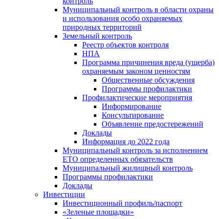
контроль
Муниципальный контроль в области охраны
и использования особо охраняемых
природных территорий
Земельный контроль
Реестр объектов контроля
НПА
Программа причинения вреда (ущерба)
охраняемым законом ценностям
Общественные обсуждения
Программы профилактики
Профилактические мероприятия
Информирование
Консультирование
Объявление предостережений
Доклады
Информация до 2022 года
Муниципальный контроль за исполнением
ЕТО определенных обязательств
Муниципальный жилищный контроль
Программы профилактики
Доклады
Инвестиции
Инвестиционный профиль/паспорт
«Зеленые площадки»