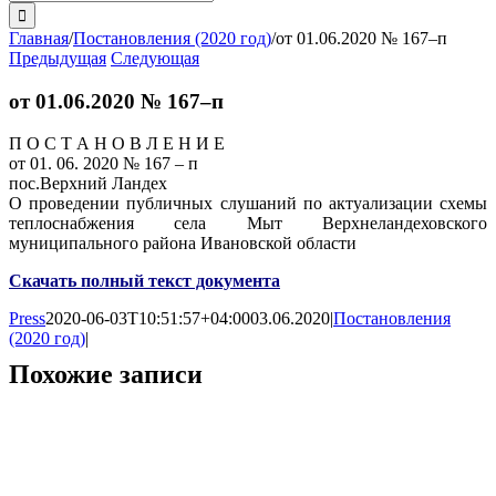
поиска:
Главная
/
Постановления (2020 год)
/
от 01.06.2020 № 167–п
Предыдущая
Следующая
от 01.06.2020 № 167–п
П О С Т А Н О В Л Е Н И Е
от 01. 06. 2020 № 167 – п
пос.Верхний Ландех
О проведении публичных слушаний по актуализации схемы
теплоснабжения села Мыт Верхнеландеховского
муниципального района Ивановской области
Скачать полный текст документа
Press
2020-06-03T10:51:57+04:00
03.06.2020
|
Постановления
(2020 год)
|
Похожие записи