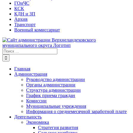
ГОиЧС
КСК
КДН и ЗП
Архив
Транспорт
Военный комиссариат
Результат
поиска:
Главная
Администрация
Руководство администрации
Органы администрации
Структура администрации
График приема граждан
Комиссии
Муниципальные учреждения
Информация о среднемесячной заработной плате
Деятельность
Экономика
Стратегия развития
Сельское хозяйство