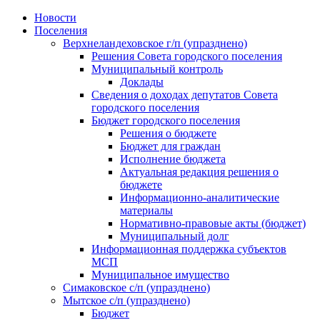
Skip
Новости
to
Поселения
content
Верхнеландеховское г/п (упразднено)
Решения Совета городского поселения
Муниципальный контроль
Доклады
Сведения о доходах депутатов Совета
городского поселения
Бюджет городского поселения
Решения о бюджете
Бюджет для граждан
Исполнение бюджета
Актуальная редакция решения о
бюджете
Информационно-аналитические
материалы
Нормативно-правовые акты (бюджет)
Муниципальный долг
Информационная поддержка субъектов
МСП
Муниципальное имущество
Симаковское с/п (упразднено)
Мытское с/п (упразднено)
Бюджет