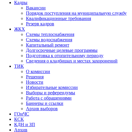
Кадры
Вакансии
Порядок поступления на муниципальную службу
Квалификационные требования
Резерв кадров
ЖКХ
Схемы теплоснабжения
Схемы водоснабжения
Капитальный ремонт
Долгосрочные целевые программы
Подготовка к отопительному периоду
Сведения о кладбищах и местах захоронений
ТИК
О комиссии
Решения
Новости
Избирательные комиссии
Выборы и референдумы
Работа с обращениями
Баннеры и ссылки
Архив выборов
ГОиЧС
КСК
КДН и ЗП
Архив