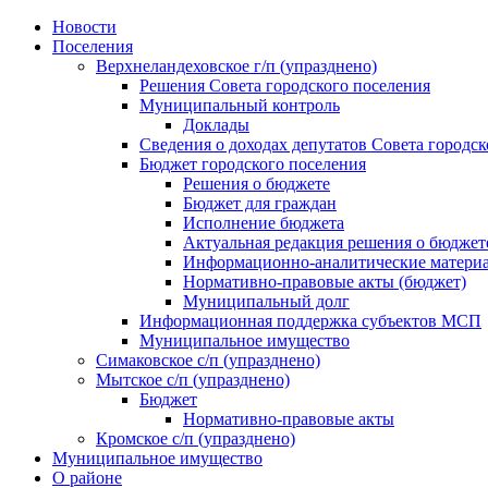
Skip
Новости
to
Поселения
content
Верхнеландеховское г/п (упразднено)
Решения Совета городского поселения
Муниципальный контроль
Доклады
Сведения о доходах депутатов Совета городск
Бюджет городского поселения
Решения о бюджете
Бюджет для граждан
Исполнение бюджета
Актуальная редакция решения о бюджет
Информационно-аналитические матери
Нормативно-правовые акты (бюджет)
Муниципальный долг
Информационная поддержка субъектов МСП
Муниципальное имущество
Симаковское с/п (упразднено)
Мытское с/п (упразднено)
Бюджет
Нормативно-правовые акты
Кромское с/п (упразднено)
Муниципальное имущество
О районе