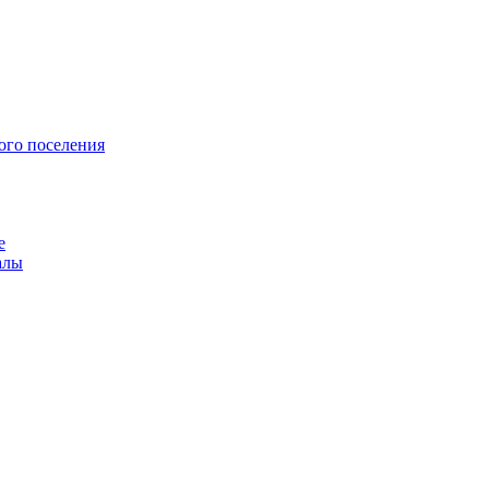
ого поселения
е
алы