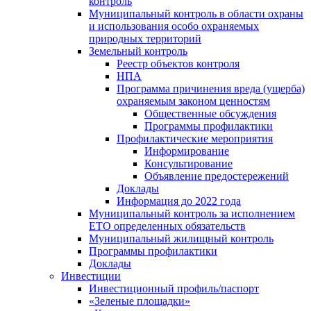
контроль
Муниципальный контроль в области охраны
и использования особо охраняемых
природных территорий
Земельный контроль
Реестр объектов контроля
НПА
Программа причинения вреда (ущерба)
охраняемым законом ценностям
Общественные обсуждения
Программы профилактики
Профилактические мероприятия
Информирование
Консультирование
Объявление предостережений
Доклады
Информация до 2022 года
Муниципальный контроль за исполнением
ЕТО определенных обязательств
Муниципальный жилищный контроль
Программы профилактики
Доклады
Инвестиции
Инвестиционный профиль/паспорт
«Зеленые площадки»