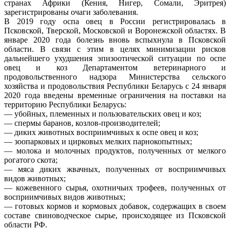
странах Африки (Кения, Нигер, Сомали, Эритрея)
зарегистрированы очаги заболевания.
В 2019 году оспа овец в России регистрировалась в
Псковской, Тверской, Московской и Воронежской областях. В
январе 2020 года болезнь вновь вспыхнула в Псковской
области. В связи с этим в целях минимизации рисков
дальнейшего ухудшения эпизоотической ситуации по оспе
овец и коз Департаментом ветеринарного и
продовольственного надзора Министерства сельского
хозяйства и продовольствия Республики Беларусь с 24 января
2020 года введены временные ограничения на поставки на
территорию Республики Беларусь:
— убойных, племенных и пользовательских овец и коз;
— спермы баранов, козлов-производителей;
— диких животных восприимчивых к оспе овец и коз;
— зоопарковых и цирковых мелких парнокопытных;
— молока и молочных продуктов, полученных от мелкого
рогатого скота;
— мяса диких жвачных, полученных от восприимчивых
видов животных;
— кожевенного сырья, охотничьих трофеев, полученных от
восприимчивых видов животных;
— готовых кормов и кормовых добавок, содержащих в своем
составе свиноводческое сырье, происходящее из Псковской
области РФ.