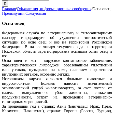
поиска:
Главная
/
Объявления, информационные сообщения
/
Оспа овец
Предыдущая
Следующая
Оспа овец
Федеральная служба по ветеринарному и фитосанитарному
надзору информирует об ухудшении эпизоотической
ситуации по оспе овец и коз на территории Российской
Федерации. В начале января текущего года на территории
Псковской области зарегистрирована вспышка оспы овец и
коз.
Оспа овец и коз – вирусное контагиозное заболевание,
характеризующееся лихорадкой, образованием уплотнений
или узелков, пузырьков на коже, наличием поражением
внутренних органов, особенно легких.
Источником вируса являются больные животные и
вирусоносители. Болезнь наносит значительный
экономический ущерб животноводству, за счет потерь от
падежа, вынужденного убоя животных, снижения
продуктивности, затрат на проведение ветеринарно-
санитарных мероприятий.
За прошедший год в странах Азии (Бангладеш, Ирак, Иран,
Казахстан, Пакинстан), странах Европы (Россия, Турция),