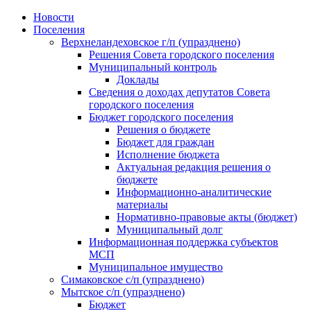
Skip
Новости
to
Поселения
content
Верхнеландеховское г/п (упразднено)
Решения Совета городского поселения
Муниципальный контроль
Доклады
Сведения о доходах депутатов Совета
городского поселения
Бюджет городского поселения
Решения о бюджете
Бюджет для граждан
Исполнение бюджета
Актуальная редакция решения о
бюджете
Информационно-аналитические
материалы
Нормативно-правовые акты (бюджет)
Муниципальный долг
Информационная поддержка субъектов
МСП
Муниципальное имущество
Симаковское с/п (упразднено)
Мытское с/п (упразднено)
Бюджет