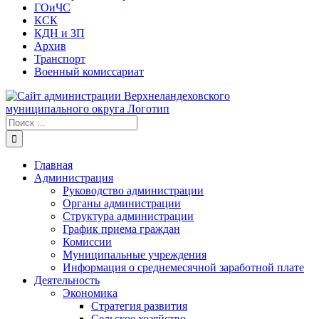
ГОиЧС
КСК
КДН и ЗП
Архив
Транспорт
Военный комиссариат
Результат
поиска:
Главная
Администрация
Руководство администрации
Органы администрации
Структура администрации
График приема граждан
Комиссии
Муниципальные учреждения
Информация о среднемесячной заработной плате
Деятельность
Экономика
Стратегия развития
Сельское хозяйство