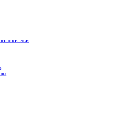
ого поселения
е
алы