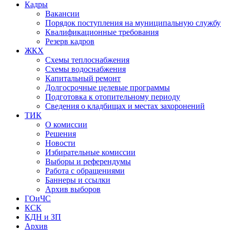
Кадры
Вакансии
Порядок поступления на муниципальную службу
Квалификационные требования
Резерв кадров
ЖКХ
Схемы теплоснабжения
Схемы водоснабжения
Капитальный ремонт
Долгосрочные целевые программы
Подготовка к отопительному периоду
Сведения о кладбищах и местах захоронений
ТИК
О комиссии
Решения
Новости
Избирательные комиссии
Выборы и референдумы
Работа с обращениями
Баннеры и ссылки
Архив выборов
ГОиЧС
КСК
КДН и ЗП
Архив