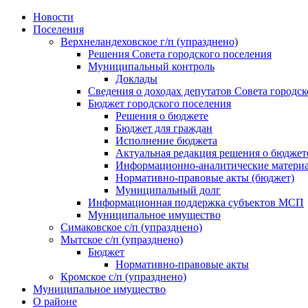
Skip
Новости
to
Поселения
content
Верхнеландеховское г/п (упразднено)
Решения Совета городского поселения
Муниципальный контроль
Доклады
Сведения о доходах депутатов Совета городск
Бюджет городского поселения
Решения о бюджете
Бюджет для граждан
Исполнение бюджета
Актуальная редакция решения о бюджет
Информационно-аналитические матери
Нормативно-правовые акты (бюджет)
Муниципальный долг
Информационная поддержка субъектов МСП
Муниципальное имущество
Симаковское с/п (упразднено)
Мытское с/п (упразднено)
Бюджет
Нормативно-правовые акты
Кромское с/п (упразднено)
Муниципальное имущество
О районе