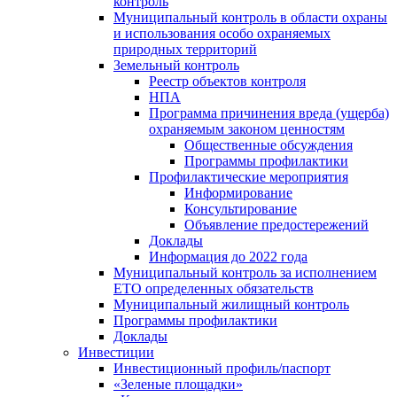
контроль
Муниципальный контроль в области охраны
и использования особо охраняемых
природных территорий
Земельный контроль
Реестр объектов контроля
НПА
Программа причинения вреда (ущерба)
охраняемым законом ценностям
Общественные обсуждения
Программы профилактики
Профилактические мероприятия
Информирование
Консультирование
Объявление предостережений
Доклады
Информация до 2022 года
Муниципальный контроль за исполнением
ЕТО определенных обязательств
Муниципальный жилищный контроль
Программы профилактики
Доклады
Инвестиции
Инвестиционный профиль/паспорт
«Зеленые площадки»