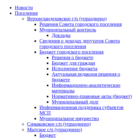
Skip
Новости
to
Поселения
content
Верхнеландеховское г/п (упразднено)
Решения Совета городского поселения
Муниципальный контроль
Доклады
Сведения о доходах депутатов Совета
городского поселения
Бюджет городского поселения
Решения о бюджете
Бюджет для граждан
Исполнение бюджета
Актуальная редакция решения о
бюджете
Информационно-аналитические
материалы
Нормативно-правовые акты (бюджет)
Муниципальный долг
Информационная поддержка субъектов
МСП
Муниципальное имущество
Симаковское с/п (упразднено)
Мытское с/п (упразднено)
Бюджет