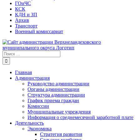
ГОиЧС
КСК
КДН и ЗП
Архив
Транспорт
Военный комиссариат
Результат
поиска:
Главная
Администрация
Руководство администрации
Органы администрации
Структура администрации
График приема граждан
Комиссии
Муниципальные учреждения
Информация о среднемесячной заработной плате
Деятельность
Экономика
Стратегия развития
Сельское хозяйство