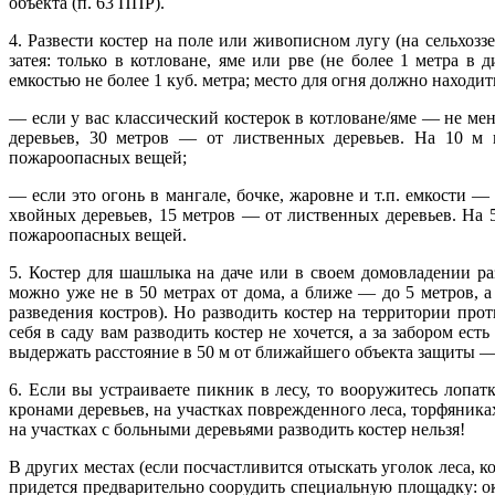
объекта (п. 63 ППР).
4. Развести костер на поле или живописном лугу (на сельхоззе
затея: только в котловане, яме или рве (не более 1 метра в
емкостью не более 1 куб. метра; место для огня должно находи
— если у вас классический костерок в котловане/яме — не мен
деревьев, 30 метров — от лиственных деревьев. На 10 м 
пожароопасных вещей;
— если это огонь в мангале, бочке, жаровне и т.п. емкости — 
хвойных деревьев, 15 метров — от лиственных деревьев. На 5
пожароопасных вещей.
5. Костер для шашлыка на даче или в своем домовладении раз
можно уже не в 50 метрах от дома, а ближе — до 5 метров, а 
разведения костров). Но разводить костер на территории про
себя в саду вам разводить костер не хочется, а за забором ес
выдержать расстояние в 50 м от ближайшего объекта защиты — до
6. Если вы устраиваете пикник в лесу, то вооружитесь лопат
кронами деревьев, на участках поврежденного леса, торфяника
на участках с больными деревьями разводить костер нельзя!
В других местах (если посчастливится отыскать уголок леса, 
придется предварительно соорудить специальную площадку: ок