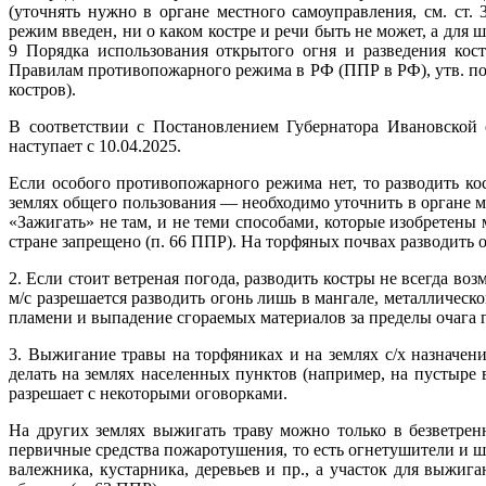
(уточнять нужно в органе местного самоуправления, см. ст.
режим введен, ни о каком костре и речи быть не может, а для
9 Порядка использования открытого огня и разведения кос
Правилам противопожарного режима в РФ (ППР в РФ), утв. пос
костров).
В соответствии с Постановлением Губернатора Ивановской 
наступает с 10.04.2025.
Если особого противопожарного режима нет, то разводить ко
землях общего пользования — необходимо уточнить в органе ме
«Зажигать» не там, и не теми способами, которые изобретены
стране запрещено (п. 66 ППР). На торфяных почвах разводить ог
2. Если стоит ветреная погода, разводить костры не всегда во
м/с разрешается разводить огонь лишь в мангале, металличес
пламени и выпадение сгораемых материалов за пределы очага гор
3. Выжигание травы на торфяниках и на землях с/х назначения
делать на землях населенных пунктов (например, на пустыре 
разрешает с некоторыми оговорками.
На других землях выжигать траву можно только в безветрен
первичные средства пожаротушения, то есть огнетушители и ш
валежника, кустарника, деревьев и пр., а участок для выжиг