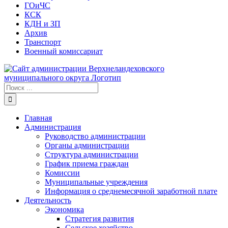
ГОиЧС
КСК
КДН и ЗП
Архив
Транспорт
Военный комиссариат
Результат
поиска:
Главная
Администрация
Руководство администрации
Органы администрации
Структура администрации
График приема граждан
Комиссии
Муниципальные учреждения
Информация о среднемесячной заработной плате
Деятельность
Экономика
Стратегия развития
Сельское хозяйство