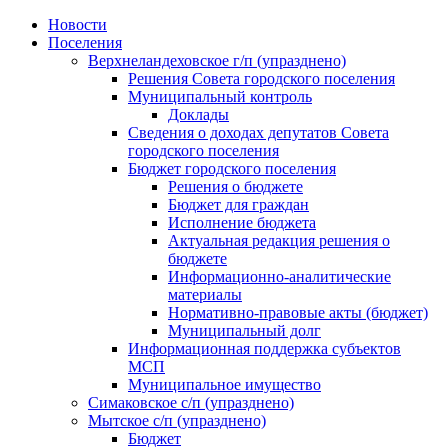
Skip
Новости
to
Поселения
content
Верхнеландеховское г/п (упразднено)
Решения Совета городского поселения
Муниципальный контроль
Доклады
Сведения о доходах депутатов Совета
городского поселения
Бюджет городского поселения
Решения о бюджете
Бюджет для граждан
Исполнение бюджета
Актуальная редакция решения о
бюджете
Информационно-аналитические
материалы
Нормативно-правовые акты (бюджет)
Муниципальный долг
Информационная поддержка субъектов
МСП
Муниципальное имущество
Симаковское с/п (упразднено)
Мытское с/п (упразднено)
Бюджет