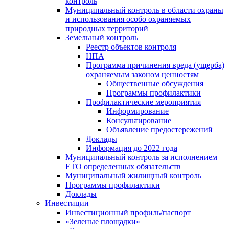
контроль
Муниципальный контроль в области охраны
и использования особо охраняемых
природных территорий
Земельный контроль
Реестр объектов контроля
НПА
Программа причинения вреда (ущерба)
охраняемым законом ценностям
Общественные обсуждения
Программы профилактики
Профилактические мероприятия
Информирование
Консультирование
Объявление предостережений
Доклады
Информация до 2022 года
Муниципальный контроль за исполнением
ЕТО определенных обязательств
Муниципальный жилищный контроль
Программы профилактики
Доклады
Инвестиции
Инвестиционный профиль/паспорт
«Зеленые площадки»