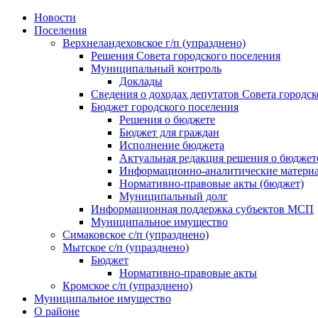
Skip
Новости
to
Поселения
content
Верхнеландеховское г/п (упразднено)
Решения Совета городского поселения
Муниципальный контроль
Доклады
Сведения о доходах депутатов Совета городск
Бюджет городского поселения
Решения о бюджете
Бюджет для граждан
Исполнение бюджета
Актуальная редакция решения о бюджет
Информационно-аналитические матери
Нормативно-правовые акты (бюджет)
Муниципальный долг
Информационная поддержка субъектов МСП
Муниципальное имущество
Симаковское с/п (упразднено)
Мытское с/п (упразднено)
Бюджет
Нормативно-правовые акты
Кромское с/п (упразднено)
Муниципальное имущество
О районе