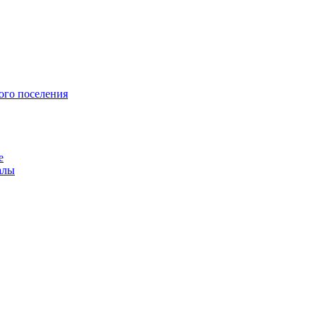
ого поселения
е
алы