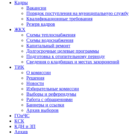
Кадры
Вакансии
Порядок поступления на муниципальную службу
Квалификационные требования
Резерв кадров
ЖКХ
Схемы теплоснабжения
Схемы водоснабжения
Капитальный ремонт
Долгосрочные целевые программы
Подготовка к отопительному периоду
Сведения о кладбищах и местах захоронений
ТИК
О комиссии
Решения
Новости
Избирательные комиссии
Выборы и референдумы
Работа с обращениями
Баннеры и ссылки
Архив выборов
ГОиЧС
КСК
КДН и ЗП
Архив