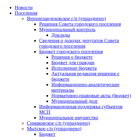
Skip
Новости
to
Поселения
content
Верхнеландеховское г/п (упразднено)
Решения Совета городского поселения
Муниципальный контроль
Доклады
Сведения о доходах депутатов Совета
городского поселения
Бюджет городского поселения
Решения о бюджете
Бюджет для граждан
Исполнение бюджета
Актуальная редакция решения о
бюджете
Информационно-аналитические
материалы
Нормативно-правовые акты (бюджет)
Муниципальный долг
Информационная поддержка субъектов
МСП
Муниципальное имущество
Симаковское с/п (упразднено)
Мытское с/п (упразднено)
Бюджет