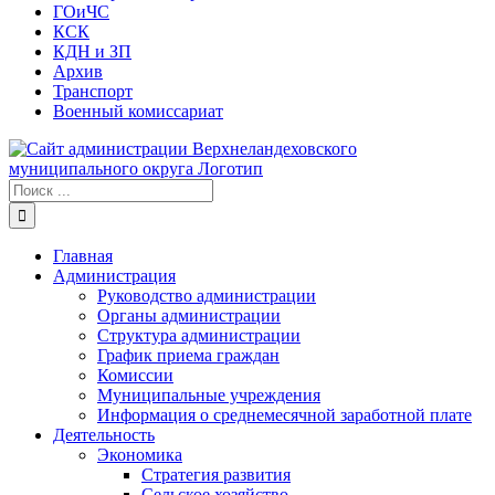
ГОиЧС
КСК
КДН и ЗП
Архив
Транспорт
Военный комиссариат
Результат
поиска:
Главная
Администрация
Руководство администрации
Органы администрации
Структура администрации
График приема граждан
Комиссии
Муниципальные учреждения
Информация о среднемесячной заработной плате
Деятельность
Экономика
Стратегия развития
Сельское хозяйство