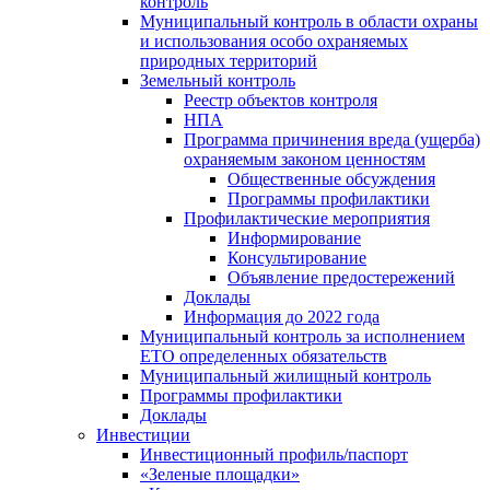
контроль
Муниципальный контроль в области охраны
и использования особо охраняемых
природных территорий
Земельный контроль
Реестр объектов контроля
НПА
Программа причинения вреда (ущерба)
охраняемым законом ценностям
Общественные обсуждения
Программы профилактики
Профилактические мероприятия
Информирование
Консультирование
Объявление предостережений
Доклады
Информация до 2022 года
Муниципальный контроль за исполнением
ЕТО определенных обязательств
Муниципальный жилищный контроль
Программы профилактики
Доклады
Инвестиции
Инвестиционный профиль/паспорт
«Зеленые площадки»