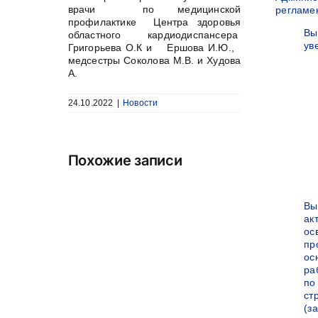
врачи по медицинской
регламе
профилактике Центра здоровья
Вы
областного кардиодиспансера
ув
Григорьева О.К и Ершова И.Ю.,
медсестры Соколова М.В. и Худова
А.
24.10.2022
|
Новости
Похожие записи
Вы
ак
ос
пр
ос
ра
по
ст
(за