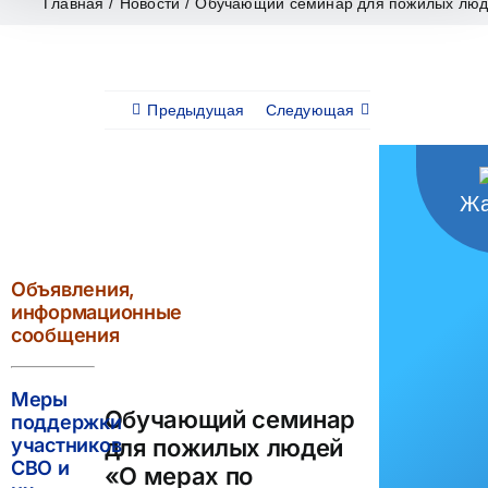
Главная
/
Новости
/
Обучающий семинар для пожилых людей
Предыдущая
Следующая
Жа
View
Larger
Image
Объявления,
информационные
сообщения
Меры
Обучающий семинар
поддержки
для пожилых людей
участников
СВО и
«О мерах по