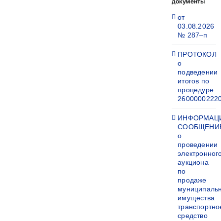
документы
от
03.08.2026
№ 287–п
ПРОТОКОЛ
о
подведении
итогов по
процедуре
2600000222
ИНФОРМАЦ
СООБЩЕНИ
о
проведении
электронног
аукциона
по
продаже
муниципаль
имущества
транспортно
средство