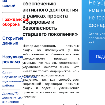
их
Не уб
обеспечению
семей
активного долголетия
яма н
в рамках проекта
не гор
Гражданская
«Здоровье и
оборона
фона
безопасность
старшего поколения»
Столкнули
Открытые
проблемо
ней!
данные
Информированность пожилых
людей об имеющихся у них
заболеваниях и обучение основам
Под
Наружная
самоконтроля приводят к
реклама
уменьшению частоты осложнений,
улучшению качества жизни. Это
имеет не только медицинское, но и
Совет
социально-экономическое
Верхнеландеховского
значение, так как способствует
муниципального
социальной адаптации пожилых
района
людей и ведет к уменьшению
прямых и косвенных затрат на их
Доклад "О
лечение .
достигнутых
значениях