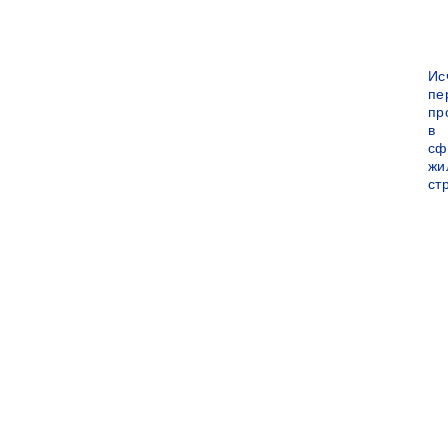
Ис
пе
пр
в
сф
жи
ст