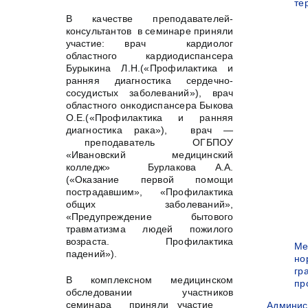
те
В качестве преподавателей-
консультантов в семинаре приняли
участие: врач кардиолог
областного кардиодиспансера
Бурыкина Л.Н.(«Профилактика и
ранняя диагностика сердечно-
сосудистых заболеваний»), врач
областного онкодиспансера Быкова
О.Е.(«Профилактика и ранняя
диагностика рака»), врач —
преподаватель ОГБПОУ
«Ивановский медицинский
колледж» Бурлакова А.А.
(«Оказание первой помощи
пострадавшим», «Профилактика
общих заболеваний»,
«Предупреждение бытового
травматизма людей пожилого
возраста. Профилактика
Ме
падений»).
но
гр
В комплексном медицинском
пр
обследовании участников
семинара приняли участие
Админис