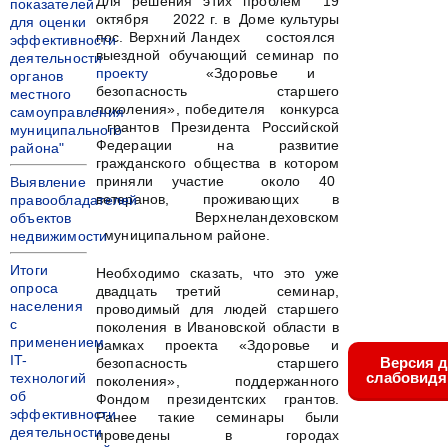
Для решения этих проблем 19
показателей
октября 2022 г. в Доме культуры
для оценки
пос. Верхний Ландех состоялся
эффективности
выездной обучающий семинар по
деятельности
проекту
«Здоровье и
органов
безопасность старшего
местного
поколения», победителя конкурса
самоуправления
грантов Президента Российской
муниципального
Федерации на развитие
района"
гражданского общества в котором
приняли участие около 40
Выявление
ветеранов, проживающих в
правообладателей
Верхнеландеховском
объектов
муниципальном районе.
недвижимости
Итоги
Необходимо сказать, что это уже
опроса
двадцать третий семинар,
населения
проводимый для людей старшего
с
поколения в Ивановской области в
применением
рамках проекта «Здоровье и
IT-
Версия 
безопасность старшего
слабовид
технологий
поколения», поддержанного
об
Фондом президентских грантов.
эффективности
Ранее такие семинары были
деятельности
проведены в городах