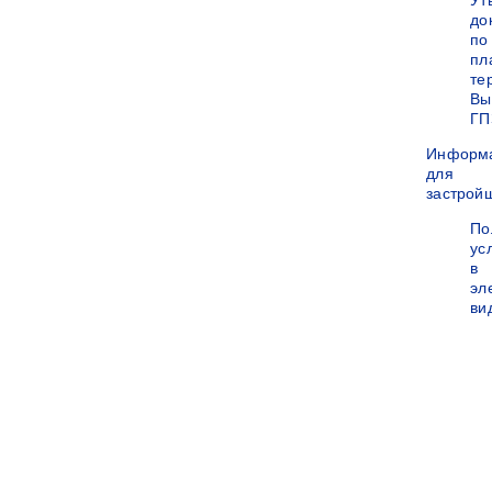
Ут
до
по
пл
те
Вы
ГП
Информ
для
застрой
По
ус
в
эл
ви