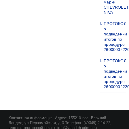
марки
CHEVROLET
NIVA
ПРОТОКОЛ
о
подведении
итогов по
процедуре
2600000222
ПРОТОКОЛ
о
подведении
итогов по
процедуре
2600000222
Контактная информация: Адрес: 155210 пос. Верхний
Ландех, ул.Первомайская, д.3 Телефон: (49349) 2-14-22,
адрес электронной почты: info@vlandeh-admin.ru