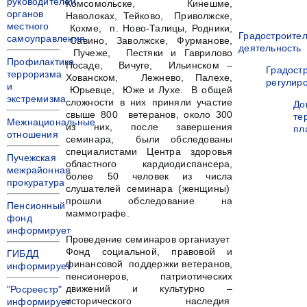
руководителей
Комсомольске, Кинешме,
органов
Наволоках, Тейково, Приволжске,
местного
Кохме, п. Ново-Талицы, Родники,
Градостроите
самоуправления
Савино, Заволжске, Фурманове,
деятельность
Пучеже, Пестяки и Гаврилово
Профилактика
Посаде, Вичуге, Ильинском –
Градост
терроризма
Хованском, Лежнево, Палехе,
регулир
и
Юрьевце, Юже и Лухе. В общей
экстремизма
сложности в них приняли участие
До
свыше 800 ветеранов, около 300
те
Межнациональные
из них, после завершения
пл
отношения
семинара, были обследованы
специалистами Центра здоровья
Пучежская
областного кардиодиспансера,
межрайонная
более 50 человек из числа
прокуратура
слушателей семинара (женщины)
прошли обследование на
Пенсионный
маммографе.
фонд
информирует
Проведение семинаров организует
Фонд социальной, правовой и
ГИБДД
финансовой поддержки ветеранов,
информирует
пенсионеров, патриотических
движений и культурно –
"Росреестр"
исторического наследия
информирует