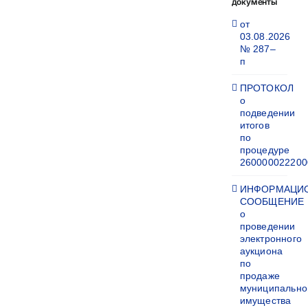
документы
от
03.08.2026
№ 287–
п
ПРОТОКОЛ
о
подведении
итогов
по
процедуре
260000022200
ИНФОРМАЦИ
СООБЩЕНИЕ
о
проведении
электронного
аукциона
по
продаже
муниципально
имущества