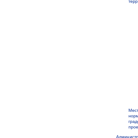
терр
Мес
нор
град
прое
Админист