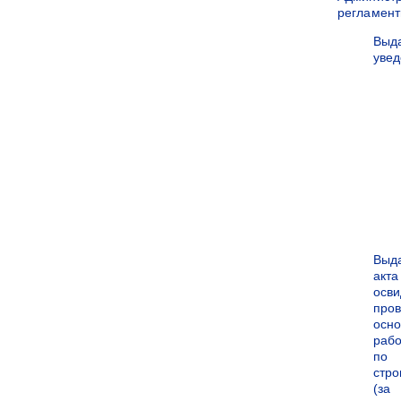
регламен
Выд
уве
Выд
акта
осви
про
осн
рабо
по
стро
(за