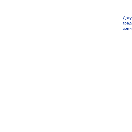
Док
град
зон