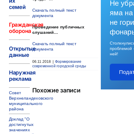
их
Не убр
семей
Скачать полный текст
яма на
документа
не гори
Гражданская
Проведение публичных
оборона
фонар
слушаний…
Столкнулис
Скачать полный текст
Открытые
проблемой 
документа
ней!
данные
06.11.2018
|
Формирование
современной городской среды
Подат
Наружная
реклама
Похожие записи
Совет
Верхнеландеховского
муниципального
района
Доклад "О
достигнутых
значениях