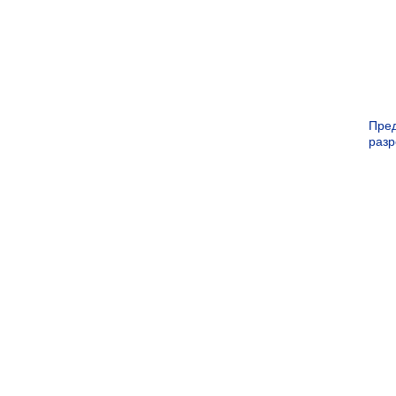
Пре
раз