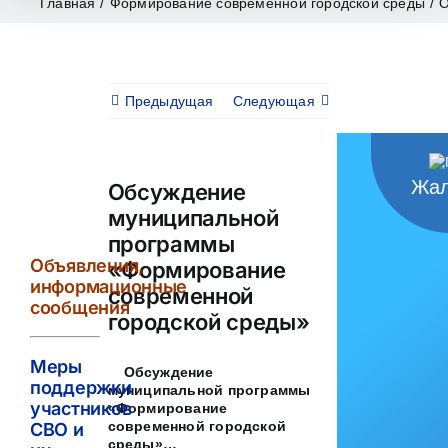
Главная
/
Формирование современной городской среды
/
О
Предыдущая
Следующая
Жал
Обсуждение
муниципальной
программы
Объявления,
«Формирование
информационные
современной
сообщения
городской среды»
Меры
Обсуждение
поддержки
муниципальной программы
участников
«Формирование
современной городской
СВО и
среды»…