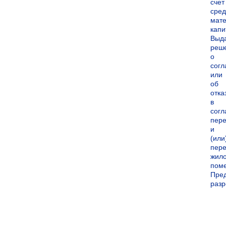
счет
сред
мате
капи
Выд
реш
о
согл
или
об
отка
в
согл
пер
и
(или
пере
жил
пом
Пре
раз