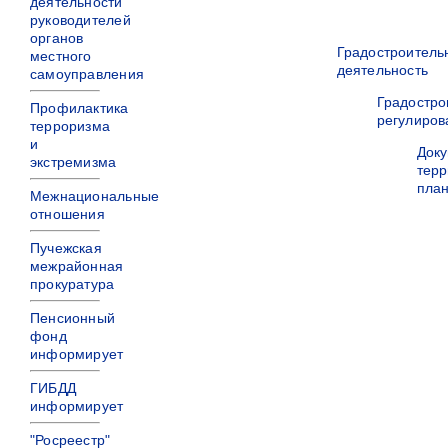
деятельности
руководителей
органов
Градостроитель
местного
деятельность
самоуправления
Градостро
Профилактика
регулиров
терроризма
и
Док
экстремизма
терр
пла
Межнациональные
отношения
Пучежская
межрайонная
прокуратура
Пенсионный
фонд
информирует
ГИБДД
информирует
"Росреестр"