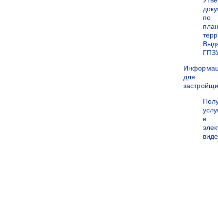
Утв
док
по
пла
терр
Выд
ГПЗ
Информа
для
застройщи
Пол
услу
в
эле
вид