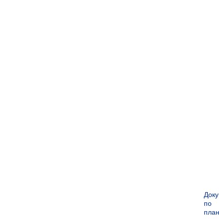
Док
по
пла