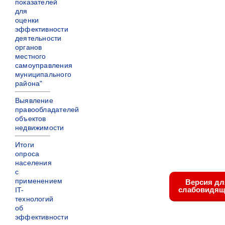
показателей
для
оценки
эффективности
деятельности
органов
местного
самоуправления
муниципального
района"
Выявление
правообладателей
объектов
недвижимости
Итоги
опроса
населения
с
применением
Версия дл
слабовидящ
IT-
технологий
об
эффективности