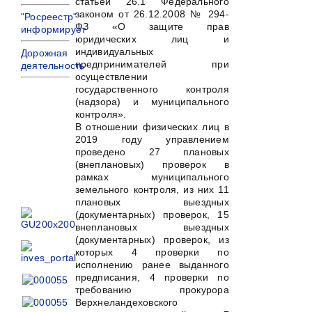
статьей 26.1 Федерального
законом от 26.12.2008 № 294-
"Росреестр"
ФЗ «О защите прав
информирует
юридических лиц и
индивидуальных
Дорожная
предпринимателей при
деятельность
осуществлении
государственного контроля
(надзора) и муниципального
контроля».
В отношении физических лиц в
2019 году управлением
проведено 27 плановых
(внеплановых) проверок в
рамках муниципального
земельного контроля, из них 11
плановых выездных
(документарных) проверок, 15
внеплановых выездных
(документарных) проверок, из
которых 4 проверки по
исполнению ранее выданного
предписания, 4 проверки по
требованию прокурора
Верхнеландеховского