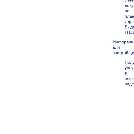
Утв
док
по
пла
терр
Выд
ГПЗ
Информа
для
застройщи
Пол
услу
в
эле
вид