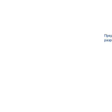
Пре
раз