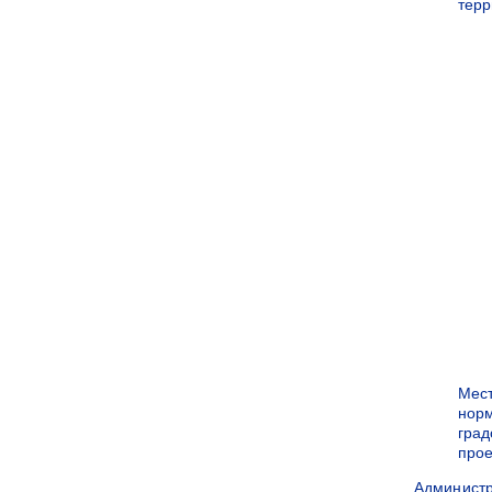
терр
Мес
нор
град
прое
Админист