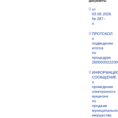
документы
от
03.08.2026
№ 287–
п
ПРОТОКОЛ
о
подведении
итогов
по
процедуре
260000022200
ИНФОРМАЦИ
СООБЩЕНИЕ
о
проведении
электронного
аукциона
по
продаже
муниципально
имущества