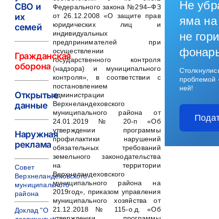
Не убр
СВО и
Федерального закона №294–ФЗ
их
от 26.12.2008 «О защите прав
яма на
юридических лиц и
семей
индивидуальных
не гори
предпринимателей при
фонар
осуществлении
Гражданская
государственного контроля
оборона
(надзора) и муниципального
Столкнулис
контроля», в соответствии с
проблемой 
постановлением
ней!
Открытые
администрации
Верхнеландеховского
данные
муниципального района от
Подат
24.01.2019 № 20-п «Об
утверждении программы
Наружная
профилактики нарушений
реклама
обязательных требований
земельного законодательства
на территории
Совет
Верхнеландеховского
Верхнеландеховского
муниципального района на
муниципального
2019год», приказом управления
района
муниципального хозяйства от
21.12.2018 № 115-о.д. «Об
Доклад "О
утверждении программы