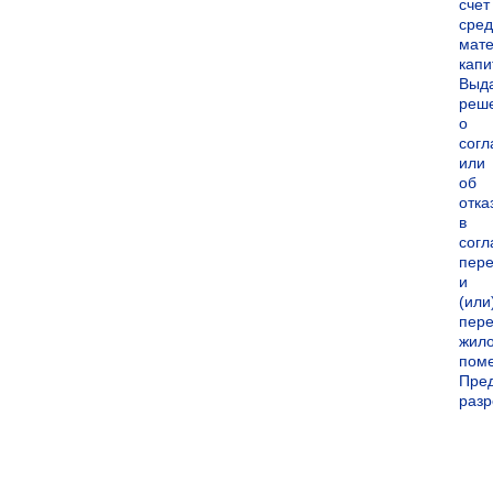
счет
сред
мате
капи
Выд
реш
о
согл
или
об
отка
в
согл
пер
и
(или
пере
жил
пом
Пре
раз