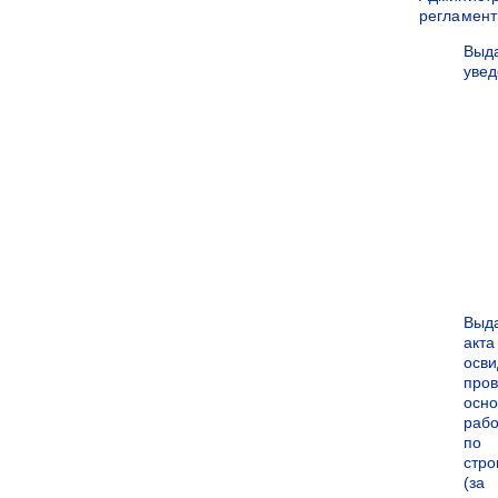
регламен
Выд
уве
Выд
акта
осви
про
осн
рабо
по
стро
(за