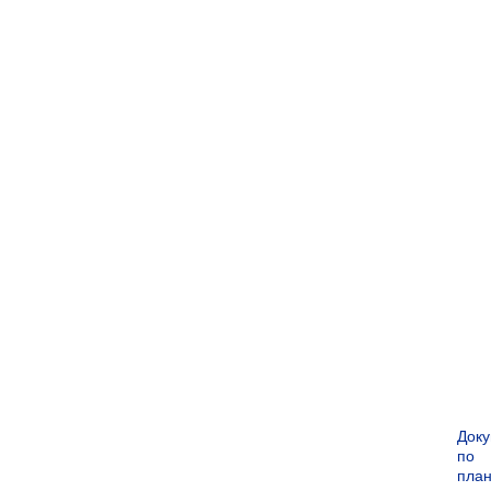
Док
по
пла