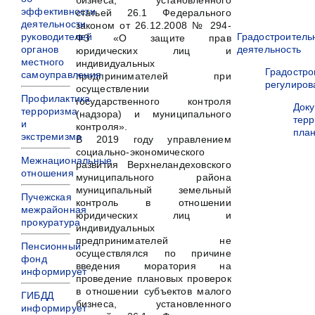
бизнеса, установленного
эффективности
статьей 26.1 Федерального
деятельности
законом от 26.12.2008 № 294-
руководителей
Градостроитель
ФЗ «О защите прав
органов
деятельность
юридических лиц и
местного
индивидуальных
Градостро
самоуправления
предпринимателей при
регулиров
осуществлении
Профилактика
государственного контроля
Док
терроризма
(надзора) и муниципального
терр
и
контроля».
пла
экстремизма
В 2019 году управлением
социально-экономического
Межнациональные
развития Верхнеландеховского
отношения
муниципального района
муниципальный земельный
Пучежская
контроль в отношении
межрайонная
юридических лиц и
прокуратура
индивидуальных
предпринимателей не
Пенсионный
осуществлялся по причине
фонд
введения моратория на
информирует
проведение плановых проверок
в отношении субъектов малого
ГИБДД
бизнеса, установленного
информирует