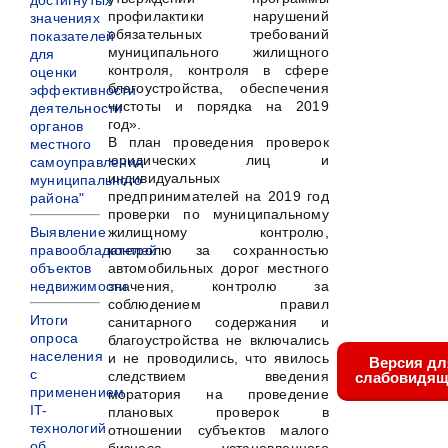
достигнутых
профилактики нарушений
значениях
обязательных требований
показателей
муниципального жилищного
для
контроля, контроля в сфере
оценки
благоустройства, обеспечения
эффективности
чистоты и порядка на 2019
деятельности
год».
органов
В план проведения проверок
местного
юридических лиц и
самоуправления
индивидуальных
муниципального
предпринимателей на 2019 год
района"
проверки по муниципальному
Выявление
жилищному контролю,
правообладателей
контролю за сохранностью
объектов
автомобильных дорог местного
недвижимости
значения, контролю за
соблюдением правил
Итоги
санитарного содержания и
опроса
благоустройства не включались
населения
и не проводились, что явилось
Версия дл
с
следствием введения
слабовидящ
применением
моратория на проведение
IT-
плановых проверок в
технологий
отношении субъектов малого
об