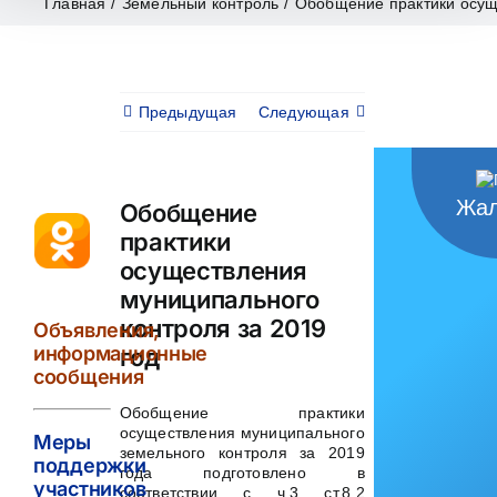
Главная
/
Земельный контроль
/
Обобщение практики осущ
Предыдущая
Следующая
Жал
Обобщение
практики
осуществления
муниципального
контроля за 2019
Объявления,
информационные
год
сообщения
Обобщение практики
осуществления муниципального
Меры
земельного контроля за 2019
поддержки
года подготовлено в
участников
соответствии с ч.3 ст.8.2