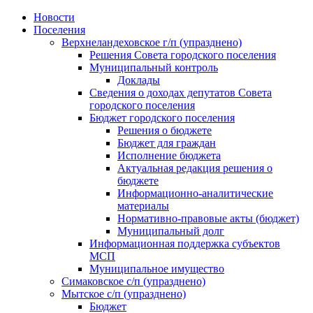
Skip
Новости
to
Поселения
content
Верхнеландеховское г/п (упразднено)
Решения Совета городского поселения
Муниципальный контроль
Доклады
Сведения о доходах депутатов Совета
городского поселения
Бюджет городского поселения
Решения о бюджете
Бюджет для граждан
Исполнение бюджета
Актуальная редакция решения о
бюджете
Информационно-аналитические
материалы
Нормативно-правовые акты (бюджет)
Муниципальный долг
Информационная поддержка субъектов
МСП
Муниципальное имущество
Симаковское с/п (упразднено)
Мытское с/п (упразднено)
Бюджет