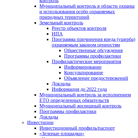
контроль
Муниципальный контроль в области охраны
и использования особо охраняемых
природных территорий
Земельный контроль
Реестр объектов контроля
НПА
Программа причинения вреда (ущерба)
охраняемым законом ценностям
Общественные обсуждения
Программы профилактики
Профилактические мероприятия
Информирование
Консультирование
Объявление предостережений
Доклады
Информация до 2022 года
Муниципальный контроль за исполнением
ЕТО определенных обязательств
Муниципальный жилищный контроль
Программы профилактики
Доклады
Инвестиции
Инвестиционный профиль/паспорт
«Зеленые площадки»