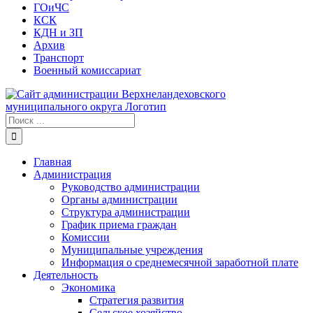
ГОиЧС
КСК
КДН и ЗП
Архив
Транспорт
Военный комиссариат
Результат
поиска:
Главная
Администрация
Руководство администрации
Органы администрации
Структура администрации
График приема граждан
Комиссии
Муниципальные учреждения
Информация о среднемесячной заработной плате
Деятельность
Экономика
Стратегия развития
Сельское хозяйство