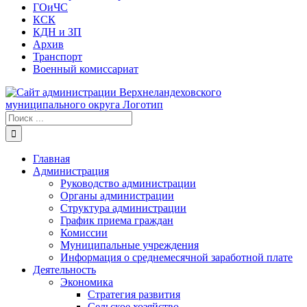
ГОиЧС
КСК
КДН и ЗП
Архив
Транспорт
Военный комиссариат
Результат
поиска:
Главная
Администрация
Руководство администрации
Органы администрации
Структура администрации
График приема граждан
Комиссии
Муниципальные учреждения
Информация о среднемесячной заработной плате
Деятельность
Экономика
Стратегия развития
Сельское хозяйство