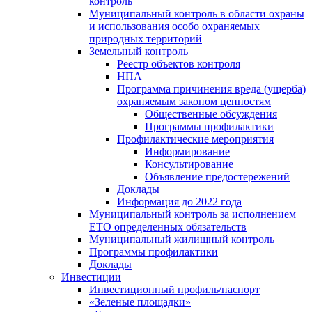
контроль
Муниципальный контроль в области охраны
и использования особо охраняемых
природных территорий
Земельный контроль
Реестр объектов контроля
НПА
Программа причинения вреда (ущерба)
охраняемым законом ценностям
Общественные обсуждения
Программы профилактики
Профилактические мероприятия
Информирование
Консультирование
Объявление предостережений
Доклады
Информация до 2022 года
Муниципальный контроль за исполнением
ЕТО определенных обязательств
Муниципальный жилищный контроль
Программы профилактики
Доклады
Инвестиции
Инвестиционный профиль/паспорт
«Зеленые площадки»