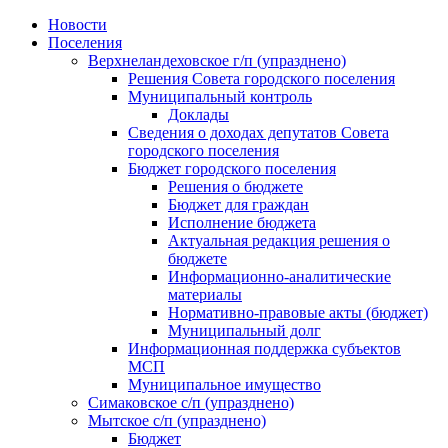
Skip
Новости
to
Поселения
content
Верхнеландеховское г/п (упразднено)
Решения Совета городского поселения
Муниципальный контроль
Доклады
Сведения о доходах депутатов Совета
городского поселения
Бюджет городского поселения
Решения о бюджете
Бюджет для граждан
Исполнение бюджета
Актуальная редакция решения о
бюджете
Информационно-аналитические
материалы
Нормативно-правовые акты (бюджет)
Муниципальный долг
Информационная поддержка субъектов
МСП
Муниципальное имущество
Симаковское с/п (упразднено)
Мытское с/п (упразднено)
Бюджет