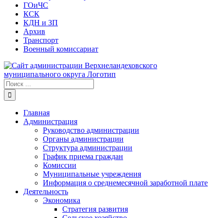
ГОиЧС
КСК
КДН и ЗП
Архив
Транспорт
Военный комиссариат
Результат
поиска:
Главная
Администрация
Руководство администрации
Органы администрации
Структура администрации
График приема граждан
Комиссии
Муниципальные учреждения
Информация о среднемесячной заработной плате
Деятельность
Экономика
Стратегия развития
Сельское хозяйство