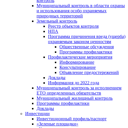
контроль
Муниципальный контроль в области охраны
и использования особо охраняемых
природных территорий
Земельный контроль
Реестр объектов контроля
НПА
Программа причинения вреда (ущерба)
охраняемым законом ценностям
Общественные обсуждения
Программы профилактики
Профилактические мероприятия
Информирование
Консультирование
Объявление предостережений
Доклады
Информация до 2022 года
Муниципальный контроль за исполнением
ЕТО определенных обязательств
Муниципальный жилищный контроль
Программы профилактики
Доклады
Инвестиции
Инвестиционный профиль/паспорт
«Зеленые площадки»