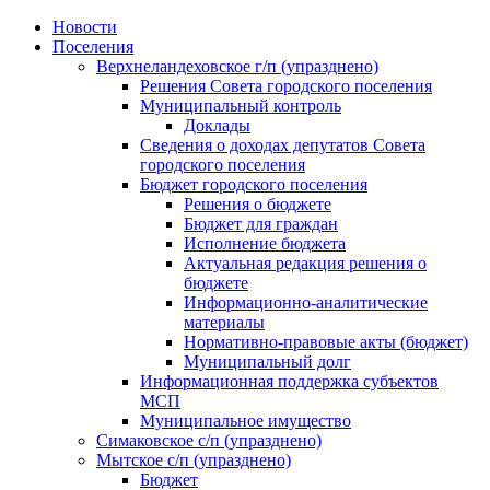
Skip
Новости
to
Поселения
content
Верхнеландеховское г/п (упразднено)
Решения Совета городского поселения
Муниципальный контроль
Доклады
Сведения о доходах депутатов Совета
городского поселения
Бюджет городского поселения
Решения о бюджете
Бюджет для граждан
Исполнение бюджета
Актуальная редакция решения о
бюджете
Информационно-аналитические
материалы
Нормативно-правовые акты (бюджет)
Муниципальный долг
Информационная поддержка субъектов
МСП
Муниципальное имущество
Симаковское с/п (упразднено)
Мытское с/п (упразднено)
Бюджет