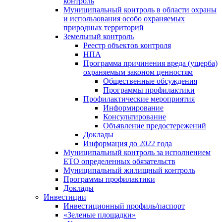
контроль
Муниципальный контроль в области охраны
и использования особо охраняемых
природных территорий
Земельный контроль
Реестр объектов контроля
НПА
Программа причинения вреда (ущерба)
охраняемым законом ценностям
Общественные обсуждения
Программы профилактики
Профилактические мероприятия
Информирование
Консультирование
Объявление предостережений
Доклады
Информация до 2022 года
Муниципальный контроль за исполнением
ЕТО определенных обязательств
Муниципальный жилищный контроль
Программы профилактики
Доклады
Инвестиции
Инвестиционный профиль/паспорт
«Зеленые площадки»