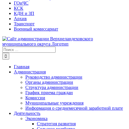
ГОиЧС
КСК
КДН и ЗП
Архив
Транспорт
Военный комиссариат
Результат
поиска:
Главная
Администрация
Руководство администрации
Органы администрации
Структура администрации
График приема граждан
Комиссии
Муниципальные учреждения
Информация о среднемесячной заработной плате
Деятельность
Экономика
Стратегия развития
Сельское хозяйство