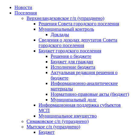
Skip
Новости
to
Поселения
content
Верхнеландеховское г/п (упразднено)
Решения Совета городского поселения
Муниципальный контроль
Доклады
Сведения о доходах депутатов Совета
городского поселения
Бюджет городского поселения
Решения о бюджете
Бюджет для граждан
Исполнение бюджета
Актуальная редакция решения о
бюджете
Информационно-аналитические
материалы
Нормативно-правовые акты (бюджет)
Муниципальный долг
Информационная поддержка субъектов
МСП
Муниципальное имущество
Симаковское с/п (упразднено)
Мытское с/п (упразднено)
Бюджет