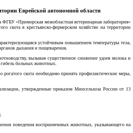
ритории Еврейской автономной области
ла ФГБУ «Приморская межобластная ветеринарная лаборатория»
го скота в крестьянско-фермерском хозяйстве на территории
 характеризующаяся устойчивым повышением температуры тела,
 органов дыхания и пищеварения.
отноводству, вызывая существенное снижение удоев молока и
е гибель больных животных.
о рогатого скота необходимо принять профилактические меры,
ализации, утвержденные приказом Минсельхоза России от 13
;
менения поведения восприимчивых животных, указывающего на