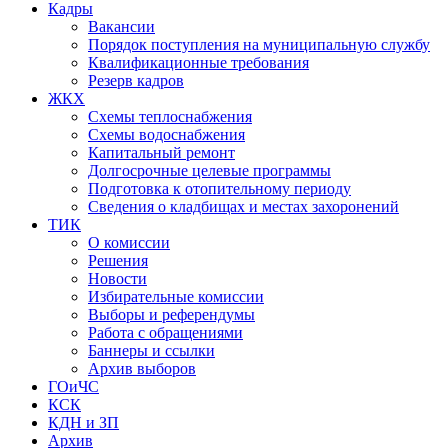
Кадры
Вакансии
Порядок поступления на муниципальную службу
Квалификационные требования
Резерв кадров
ЖКХ
Схемы теплоснабжения
Схемы водоснабжения
Капитальный ремонт
Долгосрочные целевые программы
Подготовка к отопительному периоду
Сведения о кладбищах и местах захоронений
ТИК
О комиссии
Решения
Новости
Избирательные комиссии
Выборы и референдумы
Работа с обращениями
Баннеры и ссылки
Архив выборов
ГОиЧС
КСК
КДН и ЗП
Архив