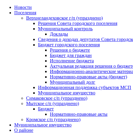
Skip
Новости
to
Поселения
content
Верхнеландеховское г/п (упразднено)
Решения Совета городского поселения
Муниципальный контроль
Доклады
Сведения о доходах депутатов Совета городск
Бюджет городского поселения
Решения о бюджете
Бюджет для граждан
Исполнение бюджета
Актуальная редакция решения о бюджет
Информационно-аналитические матери
Нормативно-правовые акты (бюджет)
Муниципальный долг
Информационная поддержка субъектов МСП
Муниципальное имущество
Симаковское с/п (упразднено)
Мытское с/п (упразднено)
Бюджет
Нормативно-правовые акты
Кромское с/п (упразднено)
Муниципальное имущество
О районе