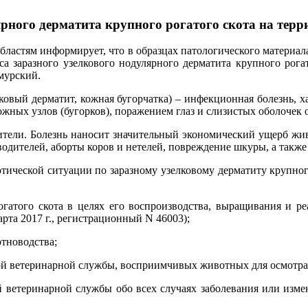
ярного дерматита крупного рогатого скота на тер
областям информирует, что в образцах патологического материа
 заразного узелкового нодулярного дерматита крупного рогато
мурский.
лковый дерматит, кожная бугорчатка) – инфекционная болезнь,
жных узлов (бугорков), поражением глаз и слизистых оболочек
тели. Болезнь наносит значительный экономический ущерб жив
водителей, аборты коров и нетелей, повреждение шкуры, а такж
отической ситуации по заразному узелковому дерматиту крупног
гатого скота в целях его воспроизводства, выращивания и ре
рта 2017 г., регистрационный N 46003);
тноводства;
ой ветеринарной службы, восприимчивых животных для осмотра
ой ветеринарной службы обо всех случаях заболевания или из