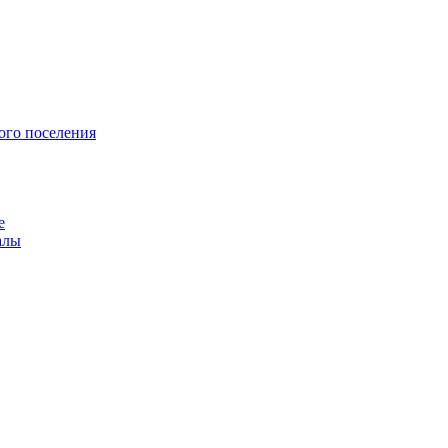
ого поселения
е
алы