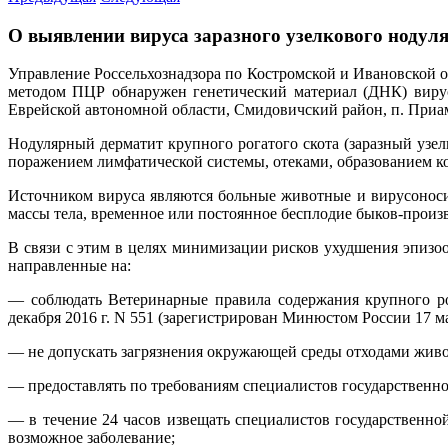
О выявлении вируса заразного узелкового нодул
Управление Россельхознадзора по Костромской и Ивановской 
методом ПЦР обнаружен генетический материал (ДНК) вируса
Еврейской автономной области, Смидовичский район, п. Приа
Нодулярный дерматит крупного рогатого скота (заразный узе
поражением лимфатической системы, отеками, образованием ко
Источником вируса являются больные животные и вирусоноси
массы тела, временное или постоянное бесплодие быков-произ
В связи с этим в целях минимизации рисков ухудшения эпизо
направленные на:
— соблюдать Ветеринарные правила содержания крупного ро
декабря 2016 г. N 551 (зарегистрирован Минюстом России 17 ма
— не допускать загрязнения окружающей среды отходами живо
— предоставлять по требованиям специалистов государственн
— в течение 24 часов извещать специалистов государственн
возможное заболевание;