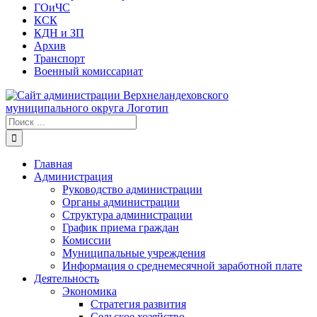
ГОиЧС
КСК
КДН и ЗП
Архив
Транспорт
Военный комиссариат
Результат
поиска:
Главная
Администрация
Руководство администрации
Органы администрации
Структура администрации
График приема граждан
Комиссии
Муниципальные учреждения
Информация о среднемесячной заработной плате
Деятельность
Экономика
Стратегия развития
Сельское хозяйство