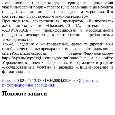
Лекарственные препараты для ветеринарного применения
указанных серий подлежат запрету на реализацию до момента
проведения организацией – производителем, мероприятий в
соответствии с действующим законодательством.
Производитель лекарственных препаратов «Линкоспекто-
жект, инъекция» и «Оксижект20 ЛА, инъекция» —
«ADWIAS.A.E.» — проинформирован о необходимости
проведения мероприятий в соответствии с требованиями
законодательства.
Также, Сведения о контрафактных, фальсифицированныхи
недоброкачественныхпрепаратахразмещенынаофициальном
сайтеРоссельхознадзорав разделе«Фармаконадзор»
http://fsvps.ru/fsvps/regLicensing/pharmControl.html и на сайте
Управления в разделах «Справочная информация» и разделе
«Государственные услуги» в закладке «Лицензирование и
фармаконадзор».
Press
2020-02-04T13:43:31+04:00
04.02.2020
|
Объявления,
информационные сообщения
|
Похожие записи