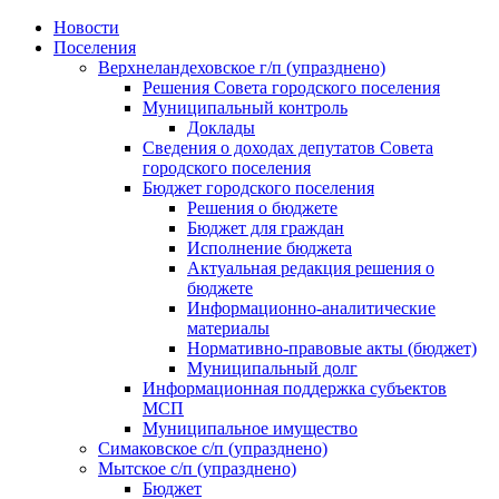
Skip
Новости
to
Поселения
content
Верхнеландеховское г/п (упразднено)
Решения Совета городского поселения
Муниципальный контроль
Доклады
Сведения о доходах депутатов Совета
городского поселения
Бюджет городского поселения
Решения о бюджете
Бюджет для граждан
Исполнение бюджета
Актуальная редакция решения о
бюджете
Информационно-аналитические
материалы
Нормативно-правовые акты (бюджет)
Муниципальный долг
Информационная поддержка субъектов
МСП
Муниципальное имущество
Симаковское с/п (упразднено)
Мытское с/п (упразднено)
Бюджет