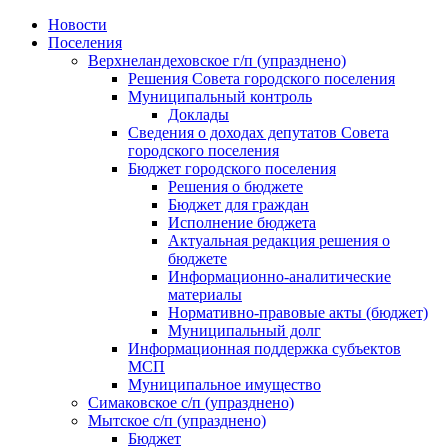
Skip
Новости
to
Поселения
content
Верхнеландеховское г/п (упразднено)
Решения Совета городского поселения
Муниципальный контроль
Доклады
Сведения о доходах депутатов Совета
городского поселения
Бюджет городского поселения
Решения о бюджете
Бюджет для граждан
Исполнение бюджета
Актуальная редакция решения о
бюджете
Информационно-аналитические
материалы
Нормативно-правовые акты (бюджет)
Муниципальный долг
Информационная поддержка субъектов
МСП
Муниципальное имущество
Симаковское с/п (упразднено)
Мытское с/п (упразднено)
Бюджет