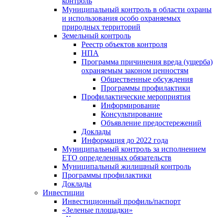
контроль
Муниципальный контроль в области охраны
и использования особо охраняемых
природных территорий
Земельный контроль
Реестр объектов контроля
НПА
Программа причинения вреда (ущерба)
охраняемым законом ценностям
Общественные обсуждения
Программы профилактики
Профилактические мероприятия
Информирование
Консультирование
Объявление предостережений
Доклады
Информация до 2022 года
Муниципальный контроль за исполнением
ЕТО определенных обязательств
Муниципальный жилищный контроль
Программы профилактики
Доклады
Инвестиции
Инвестиционный профиль/паспорт
«Зеленые площадки»