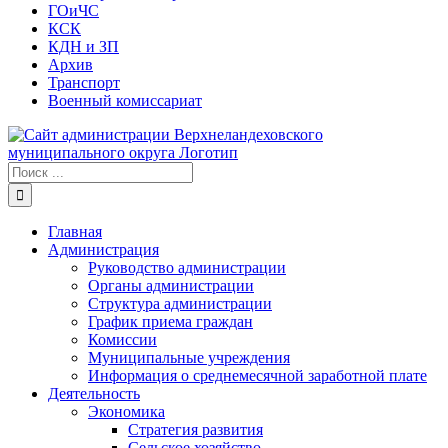
ГОиЧС
КСК
КДН и ЗП
Архив
Транспорт
Военный комиссариат
Результат
поиска:
Главная
Администрация
Руководство администрации
Органы администрации
Структура администрации
График приема граждан
Комиссии
Муниципальные учреждения
Информация о среднемесячной заработной плате
Деятельность
Экономика
Стратегия развития
Сельское хозяйство