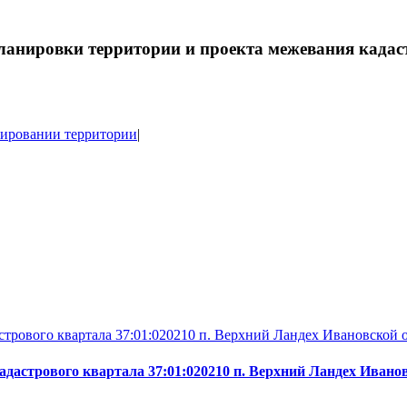
анировки территории и проекта межевания кадаст
нировании территории
|
стрового квартала 37:01:020210 п. Верхний Ландех Ивановской 
адастрового квартала 37:01:020210 п. Верхний Ландех Иван