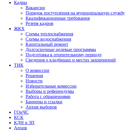
Кадры
Вакансии
Порядок поступления на муниципальную службу
Квалификационные требования
Резерв кадров
ЖКХ
Схемы теплоснабжения
Схемы водоснабжения
Капитальный ремонт
Долгосрочные целевые программы
Подготовка к отопительному периоду
Сведения о кладбищах и местах захоронений
ТИК
О комиссии
Решения
Новости
Избирательные комиссии
Выборы и референдумы
Работа с обращениями
Баннеры и ссылки
Архив выборов
ГОиЧС
КСК
КДН и ЗП
Архив