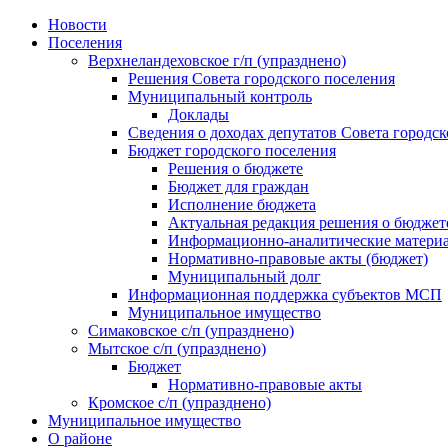
Skip
Новости
to
Поселения
content
Верхнеландеховское г/п (упразднено)
Решения Совета городского поселения
Муниципальный контроль
Доклады
Сведения о доходах депутатов Совета городск
Бюджет городского поселения
Решения о бюджете
Бюджет для граждан
Исполнение бюджета
Актуальная редакция решения о бюджет
Информационно-аналитические матери
Нормативно-правовые акты (бюджет)
Муниципальный долг
Информационная поддержка субъектов МСП
Муниципальное имущество
Симаковское с/п (упразднено)
Мытское с/п (упразднено)
Бюджет
Нормативно-правовые акты
Кромское с/п (упразднено)
Муниципальное имущество
О районе