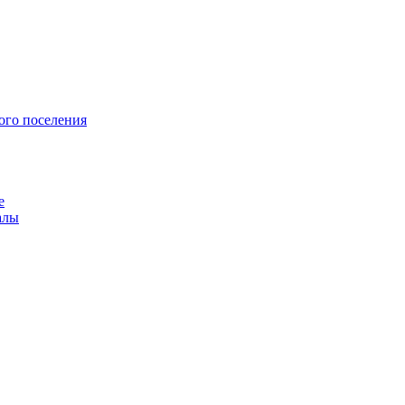
ого поселения
е
алы