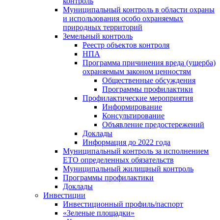
контроль
Муниципальный контроль в области охраны
и использования особо охраняемых
природных территорий
Земельный контроль
Реестр объектов контроля
НПА
Программа причинения вреда (ущерба)
охраняемым законом ценностям
Общественные обсуждения
Программы профилактики
Профилактические мероприятия
Информирование
Консультирование
Объявление предостережений
Доклады
Информация до 2022 года
Муниципальный контроль за исполнением
ЕТО определенных обязательств
Муниципальный жилищный контроль
Программы профилактики
Доклады
Инвестиции
Инвестиционный профиль/паспорт
«Зеленые площадки»