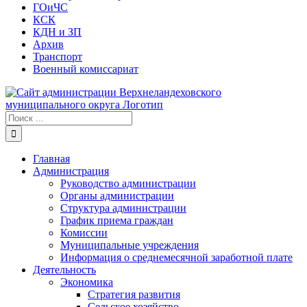
ГОиЧС
КСК
КДН и ЗП
Архив
Транспорт
Военный комиссариат
Результат
поиска:
Главная
Администрация
Руководство администрации
Органы администрации
Структура администрации
График приема граждан
Комиссии
Муниципальные учреждения
Информация о среднемесячной заработной плате
Деятельность
Экономика
Стратегия развития
Сельское хозяйство