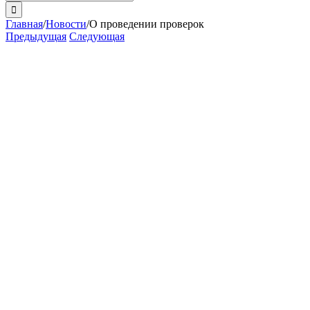
поиска:
Главная
/
Новости
/
О проведении проверок
Предыдущая
Следующая
View
Larger
Image