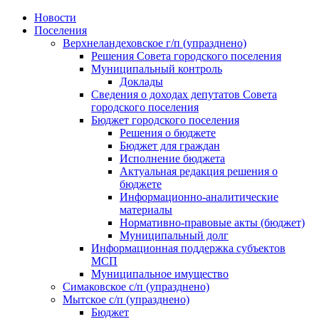
Skip
Новости
to
Поселения
content
Верхнеландеховское г/п (упразднено)
Решения Совета городского поселения
Муниципальный контроль
Доклады
Сведения о доходах депутатов Совета
городского поселения
Бюджет городского поселения
Решения о бюджете
Бюджет для граждан
Исполнение бюджета
Актуальная редакция решения о
бюджете
Информационно-аналитические
материалы
Нормативно-правовые акты (бюджет)
Муниципальный долг
Информационная поддержка субъектов
МСП
Муниципальное имущество
Симаковское с/п (упразднено)
Мытское с/п (упразднено)
Бюджет