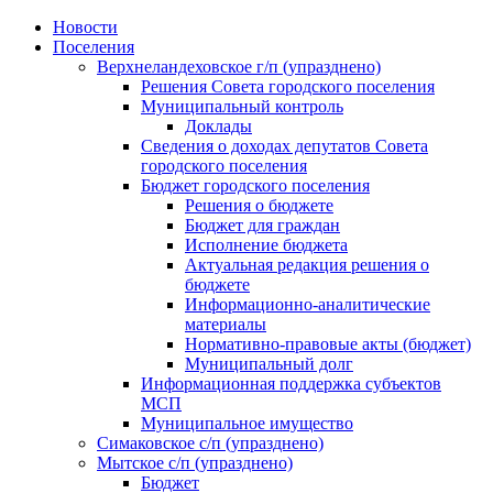
Skip
Новости
to
Поселения
content
Верхнеландеховское г/п (упразднено)
Решения Совета городского поселения
Муниципальный контроль
Доклады
Сведения о доходах депутатов Совета
городского поселения
Бюджет городского поселения
Решения о бюджете
Бюджет для граждан
Исполнение бюджета
Актуальная редакция решения о
бюджете
Информационно-аналитические
материалы
Нормативно-правовые акты (бюджет)
Муниципальный долг
Информационная поддержка субъектов
МСП
Муниципальное имущество
Симаковское с/п (упразднено)
Мытское с/п (упразднено)
Бюджет