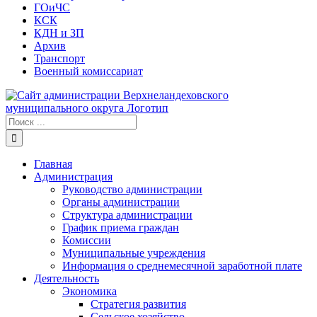
ГОиЧС
КСК
КДН и ЗП
Архив
Транспорт
Военный комиссариат
Результат
поиска:
Главная
Администрация
Руководство администрации
Органы администрации
Структура администрации
График приема граждан
Комиссии
Муниципальные учреждения
Информация о среднемесячной заработной плате
Деятельность
Экономика
Стратегия развития
Сельское хозяйство