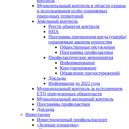
контроль
Муниципальный контроль в области охраны
и использования особо охраняемых
природных территорий
Земельный контроль
Реестр объектов контроля
НПА
Программа причинения вреда (ущерба)
охраняемым законом ценностям
Общественные обсуждения
Программы профилактики
Профилактические мероприятия
Информирование
Консультирование
Объявление предостережений
Доклады
Информация до 2022 года
Муниципальный контроль за исполнением
ЕТО определенных обязательств
Муниципальный жилищный контроль
Программы профилактики
Доклады
Инвестиции
Инвестиционный профиль/паспорт
«Зеленые площадки»