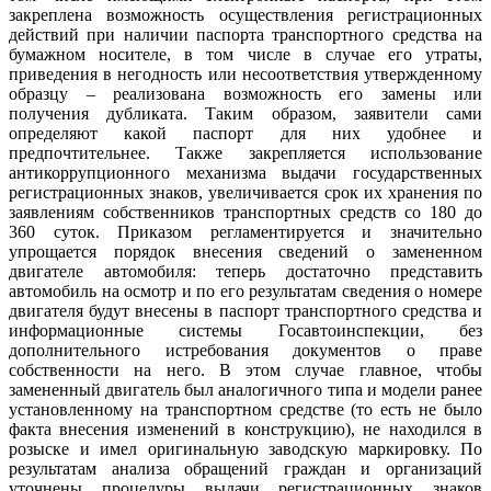
закреплена возможность осуществления регистрационных
действий при наличии паспорта транспортного средства на
бумажном носителе, в том числе в случае его утраты,
приведения в негодность или несоответствия утвержденному
образцу – реализована возможность его замены или
получения дубликата. Таким образом, заявители сами
определяют какой паспорт для них удобнее и
предпочтительнее. Также закрепляется использование
антикоррупционного механизма выдачи государственных
регистрационных знаков, увеличивается срок их хранения по
заявлениям собственников транспортных средств со 180 до
360 суток. Приказом регламентируется и значительно
упрощается порядок внесения сведений о замененном
двигателе автомобиля: теперь достаточно представить
автомобиль на осмотр и по его результатам сведения о номере
двигателя будут внесены в паспорт транспортного средства и
информационные системы Госавтоинспекции, без
дополнительного истребования документов о праве
собственности на него. В этом случае главное, чтобы
замененный двигатель был аналогичного типа и модели ранее
установленному на транспортном средстве (то есть не было
факта внесения изменений в конструкцию), не находился в
розыске и имел оригинальную заводскую маркировку. По
результатам анализа обращений граждан и организаций
уточнены процедуры выдачи регистрационных знаков