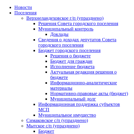
Skip
Новости
to
Поселения
content
Верхнеландеховское г/п (упразднено)
Решения Совета городского поселения
Муниципальный контроль
Доклады
Сведения о доходах депутатов Совета
городского поселения
Бюджет городского поселения
Решения о бюджете
Бюджет для граждан
Исполнение бюджета
Актуальная редакция решения о
бюджете
Информационно-аналитические
материалы
Нормативно-правовые акты (бюджет)
Муниципальный долг
Информационная поддержка субъектов
МСП
Муниципальное имущество
Симаковское с/п (упразднено)
Мытское с/п (упразднено)
Бюджет