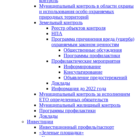
контроль
Муниципальный контроль в области охраны
и использования особо охраняемых
природных территорий
Земельный контроль
Реестр объектов контроля
НПА
Программа причинения вреда (ущерба)
охраняемым законом ценностям
Общественные обсуждения
Программы профилактики
Профилактические мероприятия
Информирование
Консультирование
Объявление предостережений
Доклады
Информация до 2022 года
Муниципальный контроль за исполнением
ЕТО определенных обязательств
Муниципальный жилищный контроль
Программы профилактики
Доклады
Инвестиции
Инвестиционный профиль/паспорт
«Зеленые площадки»