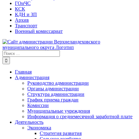
ГОиЧС
КСК
КДН и ЗП
Архив
Транспорт
Военный комиссариат
Результат
поиска:
Главная
Администрация
Руководство администрации
Органы администрации
Структура администрации
График приема граждан
Комиссии
Муниципальные учреждения
Информация о среднемесячной заработной плате
Деятельность
Экономика
Стратегия развития
Сельское хозяйство