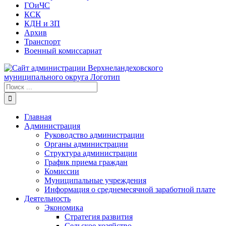
ГОиЧС
КСК
КДН и ЗП
Архив
Транспорт
Военный комиссариат
Результат
поиска:
Главная
Администрация
Руководство администрации
Органы администрации
Структура администрации
График приема граждан
Комиссии
Муниципальные учреждения
Информация о среднемесячной заработной плате
Деятельность
Экономика
Стратегия развития
Сельское хозяйство