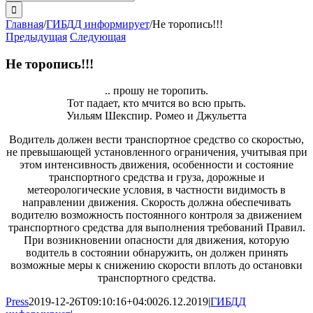
поиска:
Главная
/
ГИБДД информирует
/
Не торопись!!!
Предыдущая
Следующая
Не торопись!!!
.. прошу не торопить.
Тот падает, кто мчится во всю прыть.
Уильям Шекспир. Ромео и Джульетта
Водитель должен вести транспортное средство со скоростью,
не превышающей установленного ограничения, учитывая при
этом интенсивность движения, особенности и состояние
транспортного средства и груза, дорожные и
метеорологические условия, в частности видимость в
направлении движения. Скорость должна обеспечивать
водителю возможность постоянного контроля за движением
транспортного средства для выполнения требований Правил.
При возникновении опасности для движения, которую
водитель в состоянии обнаружить, он должен принять
возможные меры к снижению скорости вплоть до остановки
транспортного средства.
Press
2019-12-26T09:10:16+04:00
26.12.2019
|
ГИБДД