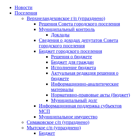
Skip
Новости
to
Поселения
content
Верхнеландеховское г/п (упразднено)
Решения Совета городского поселения
Муниципальный контроль
Доклады
Сведения о доходах депутатов Совета
городского поселения
Бюджет городского поселения
Решения о бюджете
Бюджет для граждан
Исполнение бюджета
Актуальная редакция решения о
бюджете
Информационно-аналитические
материалы
Нормативно-правовые акты (бюджет)
Муниципальный долг
Информационная поддержка субъектов
МСП
Муниципальное имущество
Симаковское с/п (упразднено)
Мытское с/п (упразднено)
Бюджет