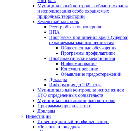
контроль
Муниципальный контроль в области охраны
и использования особо охраняемых
природных территорий
Земельный контроль
Реестр объектов контроля
НПА
Программа причинения вреда (ущерба)
охраняемым законом ценностям
Общественные обсуждения
Программы профилактики
Профилактические мероприятия
Информирование
Консультирование
Объявление предостережений
Доклады
Информация до 2022 года
Муниципальный контроль за исполнением
ЕТО определенных обязательств
Муниципальный жилищный контроль
Программы профилактики
Доклады
Инвестиции
Инвестиционный профиль/паспорт
«Зеленые площадки»