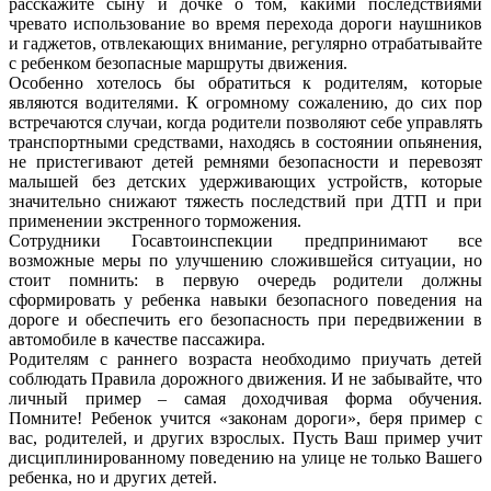
расскажите сыну и дочке о том, какими последствиями
чревато использование во время перехода дороги наушников
и гаджетов, отвлекающих внимание, регулярно отрабатывайте
с ребенком безопасные маршруты движения.
Особенно хотелось бы обратиться к родителям, которые
являются водителями. К огромному сожалению, до сих пор
встречаются случаи, когда родители позволяют себе управлять
транспортными средствами, находясь в состоянии опьянения,
не пристегивают детей ремнями безопасности и перевозят
малышей без детских удерживающих устройств, которые
значительно снижают тяжесть последствий при ДТП и при
применении экстренного торможения.
Сотрудники Госавтоинспекции предпринимают все
возможные меры по улучшению сложившейся ситуации, но
стоит помнить: в первую очередь родители должны
сформировать у ребенка навыки безопасного поведения на
дороге и обеспечить его безопасность при передвижении в
автомобиле в качестве пассажира.
Родителям с раннего возраста необходимо приучать детей
соблюдать Правила дорожного движения. И не забывайте, что
личный пример – самая доходчивая форма обучения.
Помните! Ребенок учится «законам дороги», беря пример с
вас, родителей, и других взрослых. Пусть Ваш пример учит
дисциплинированному поведению на улице не только Вашего
ребенка, но и других детей.