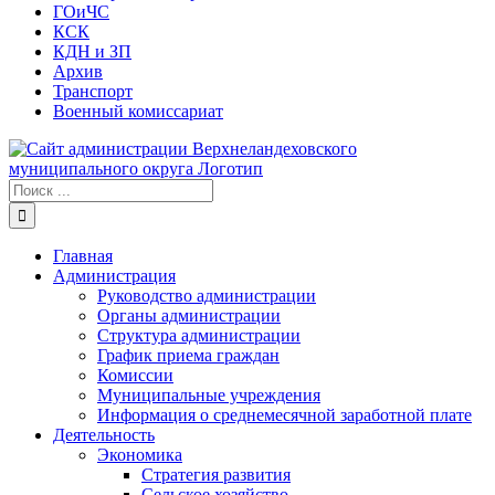
ГОиЧС
КСК
КДН и ЗП
Архив
Транспорт
Военный комиссариат
Результат
поиска:
Главная
Администрация
Руководство администрации
Органы администрации
Структура администрации
График приема граждан
Комиссии
Муниципальные учреждения
Информация о среднемесячной заработной плате
Деятельность
Экономика
Стратегия развития
Сельское хозяйство