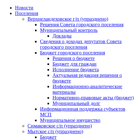
Skip
Новости
to
Поселения
content
Верхнеландеховское г/п (упразднено)
Решения Совета городского поселения
Муниципальный контроль
Доклады
Сведения о доходах депутатов Совета
городского поселения
Бюджет городского поселения
Решения о бюджете
Бюджет для граждан
Исполнение бюджета
Актуальная редакция решения о
бюджете
Информационно-аналитические
материалы
Нормативно-правовые акты (бюджет)
Муниципальный долг
Информационная поддержка субъектов
МСП
Муниципальное имущество
Симаковское с/п (упразднено)
Мытское с/п (упразднено)
Бюджет