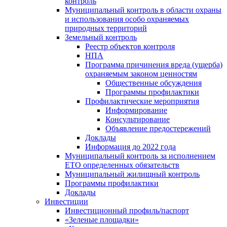
контроль
Муниципальный контроль в области охраны
и использования особо охраняемых
природных территорий
Земельный контроль
Реестр объектов контроля
НПА
Программа причинения вреда (ущерба)
охраняемым законом ценностям
Общественные обсуждения
Программы профилактики
Профилактические мероприятия
Информирование
Консультирование
Объявление предостережений
Доклады
Информация до 2022 года
Муниципальный контроль за исполнением
ЕТО определенных обязательств
Муниципальный жилищный контроль
Программы профилактики
Доклады
Инвестиции
Инвестиционный профиль/паспорт
«Зеленые площадки»