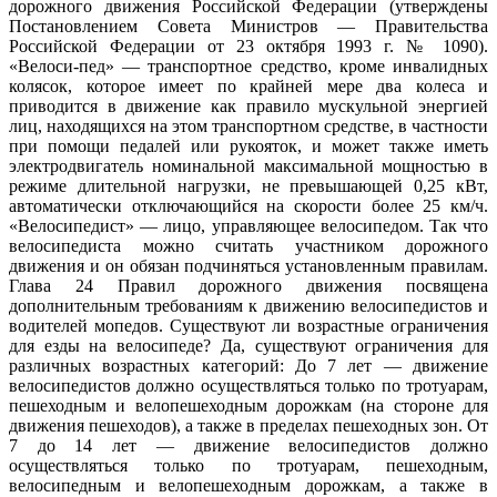
дорожного движения Российской Федерации (утверждены
Постановлением Совета Министров — Правительства
Российской Федерации от 23 октября 1993 г. № 1090).
«Велоси-пед» — транспортное средство, кроме инвалидных
колясок, которое имеет по крайней мере два колеса и
приводится в движение как правило мускульной энергией
лиц, находящихся на этом транспортном средстве, в частности
при помощи педалей или рукояток, и может также иметь
электродвигатель номинальной максимальной мощностью в
режиме длительной нагрузки, не превышающей 0,25 кВт,
автоматически отключающийся на скорости более 25 км/ч.
«Велосипедист» — лицо, управляющее велосипедом. Так что
велосипедиста можно считать участником дорожного
движения и он обязан подчиняться установленным правилам.
Глава 24 Правил дорожного движения посвящена
дополнительным требованиям к движению велосипедистов и
водителей мопедов. Существуют ли возрастные ограничения
для езды на велосипеде? Да, существуют ограничения для
различных возрастных категорий: До 7 лет — движение
велосипедистов должно осуществляться только по тротуарам,
пешеходным и велопешеходным дорожкам (на стороне для
движения пешеходов), а также в пределах пешеходных зон. От
7 до 14 лет — движение велосипедистов должно
осуществляться только по тротуарам, пешеходным,
велосипедным и велопешеходным дорожкам, а также в