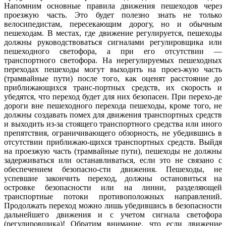
Напомним основные правила движения пешеходов через
проезжую часть. Это будет полезно знать не только
велосипедистам, пересекающим дорогу, но и обычным
пешеходам. В местах, где движение регулируется, пешеходы
должны руководствоваться сигналами регулировщика или
пешеходного светофора, а при его отсутствии —
транспортного светофора. На нерегулируемых пешеходных
переходах пешеходы могут выходить на проез-жую часть
(трамвайные пути) после того, как оценят расстояние до
приближающихся транс-портных средств, их скорость и
убедятся, что переход будет для них безопасен. При перехо-де
дороги вне пешеходного перехода пешеходы, кроме того, не
должны создавать помех для движения транспортных средств
и выходить из-за стоящего транспортного средства или иного
препятствия, ограничивающего обзорность, не убедившись в
отсутствии приближаю-щихся транспортных средств. Выйдя
на проезжую часть (трамвайные пути), пешеходы не должны
задерживаться или останавливаться, если это не связано с
обеспечением безопасно-сти движения. Пешеходы, не
успевшие закончить переход, должны остановиться на
островке безопасности или на линии, разделяющей
транспортные потоки противоположных направлений.
Продолжать переход можно лишь убедившись в безопасности
дальнейшего движения и с учетом сигнала светофора
(регулировщика)! Обратим внимание, что если движение