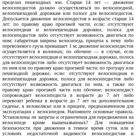
пределах пешеходных зон. Старше 14 лет — движение
велосипедистов должно осуществляться по велосипедной,
велопешеходной дорожкам или полосе для велосипедистов.
Допускается движение велосипедистов в возрасте старше 14
лет: по правому краю проезжей части, если: отсутствуют
велосипедная и велопешеходная дорожки, полоса для
велосипедистов либо отсутствует возможность двигаться по
ним; габаритная ширина велосипеда, прицепа к нему либо
перевозимого груза превышает 1 м; движение велосипедистов
осуществляется в колоннах; по обочине — в случае, если
отсутствуют велосипедная и велопешеходная дорожки, полоса
для велосипедистов либо отсутствует возможность двигаться
по ним или по правому краю проезжей части; по тротуару или
пешеходной дорожке, если: отсутствуют велосипедная и
велопешеходная дорожки, полоса для велосипедистов либо
отсутствует возможность двигаться по ним, а также по
правому краю проезжей части или обочине; велосипедист
сопровождает велосипедиста в возрасте до 7 лет либо
перевозит ребенка в возрасте до 7 лет на дополнительном
сиденье, в велоколяске или в прицепе, предназначенном для
эксплуатации с велосипедом. Напомните основные правила.
Установлены ли запреты и ограничения для передвижения на
велосипеде кроме вышеназванных? Для повышения
безопасности при движении в темное время суток или в
условиях недостаточной видимости велосипедистам и