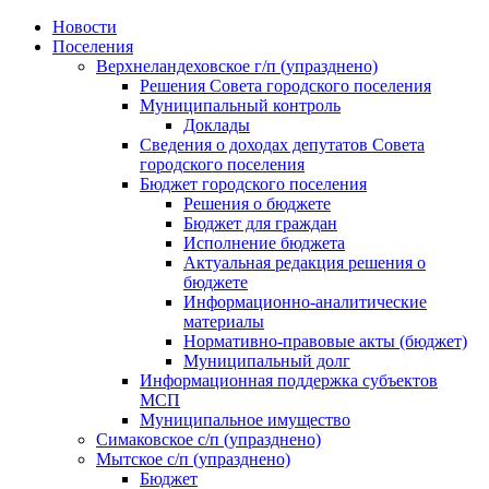
Skip
Новости
to
Поселения
content
Верхнеландеховское г/п (упразднено)
Решения Совета городского поселения
Муниципальный контроль
Доклады
Сведения о доходах депутатов Совета
городского поселения
Бюджет городского поселения
Решения о бюджете
Бюджет для граждан
Исполнение бюджета
Актуальная редакция решения о
бюджете
Информационно-аналитические
материалы
Нормативно-правовые акты (бюджет)
Муниципальный долг
Информационная поддержка субъектов
МСП
Муниципальное имущество
Симаковское с/п (упразднено)
Мытское с/п (упразднено)
Бюджет