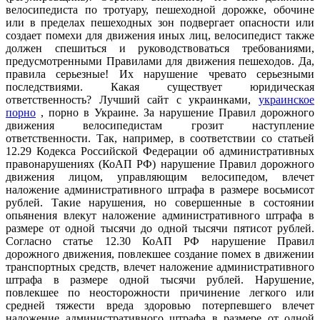
велосипедиста по тротуару, пешеходной дорожке, обочине
или в пределах пешеходных зон подвергает опасности или
создает помехи для движения иных лиц, велосипедист также
должен спешиться и руководствоваться требованиями,
предусмотренными Правилами для движения пешеходов. Да,
правила серьезные! Их нарушение чревато серьезными
последствиями. Какая существует юридическая
ответственность? Лучший сайт с украинками,
украинское
порно
, порно в Украине. За нарушение Правил дорожного
движения велосипедистам грозит наступление
ответственности. Так, например, в соответствии со статьей
12.29 Кодекса Российской Федерации об административных
правонарушениях (КоАП РФ) нарушение Правил дорожного
движения лицом, управляющим велосипедом, влечет
наложение административного штрафа в размере восьмисот
рублей. Такие нарушения, но совершенные в состоянии
опьянения влекут наложение административного штрафа в
размере от одной тысячи до одной тысячи пятисот рублей.
Согласно статье 12.30 КоАП РФ нарушение Правил
дорожного движения, повлекшее создание помех в движении
транспортных средств, влечет наложение административного
штрафа в размере одной тысячи рублей. Нарушение,
повлекшее по неосторожности причинение легкого или
средней тяжести вреда здоровью потерпевшего влечет
наложение административного штрафа в размере от одной