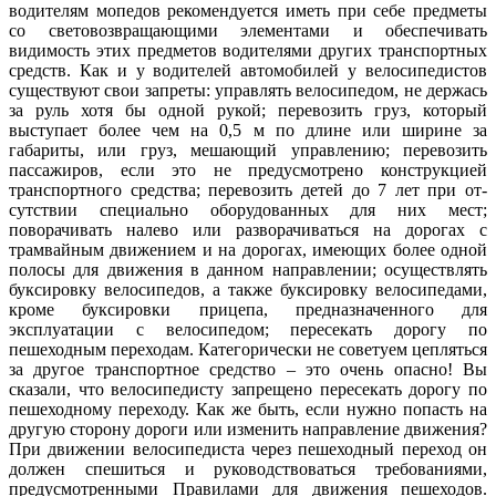
водителям мопедов рекомендуется иметь при себе предметы
со световозвращающими элементами и обеспечивать
видимость этих предметов водителями других транспортных
средств. Как и у водителей автомобилей у велосипедистов
существуют свои запреты: управлять велосипедом, не держась
за руль хотя бы одной рукой; перевозить груз, который
выступает более чем на 0,5 м по длине или ширине за
габариты, или груз, мешающий управлению; перевозить
пассажиров, если это не предусмотрено конструкцией
транспортного средства; перевозить детей до 7 лет при от-
сутствии специально оборудованных для них мест;
поворачивать налево или разворачиваться на дорогах с
трамвайным движением и на дорогах, имеющих более одной
полосы для движения в данном направлении; осуществлять
буксировку велосипедов, а также буксировку велосипедами,
кроме буксировки прицепа, предназначенного для
эксплуатации с велосипедом; пересекать дорогу по
пешеходным переходам. Категорически не советуем цепляться
за другое транспортное средство – это очень опасно! Вы
сказали, что велосипедисту запрещено пересекать дорогу по
пешеходному переходу. Как же быть, если нужно попасть на
другую сторону дороги или изменить направление движения?
При движении велосипедиста через пешеходный переход он
должен спешиться и руководствоваться требованиями,
предусмотренными Правилами для движения пешеходов.