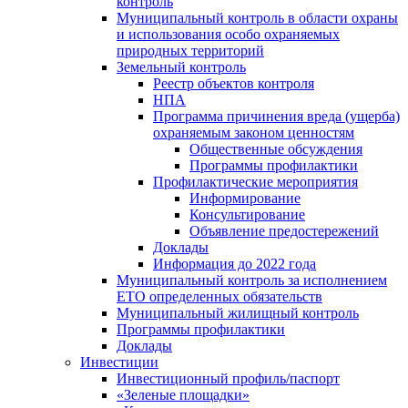
контроль
Муниципальный контроль в области охраны
и использования особо охраняемых
природных территорий
Земельный контроль
Реестр объектов контроля
НПА
Программа причинения вреда (ущерба)
охраняемым законом ценностям
Общественные обсуждения
Программы профилактики
Профилактические мероприятия
Информирование
Консультирование
Объявление предостережений
Доклады
Информация до 2022 года
Муниципальный контроль за исполнением
ЕТО определенных обязательств
Муниципальный жилищный контроль
Программы профилактики
Доклады
Инвестиции
Инвестиционный профиль/паспорт
«Зеленые площадки»