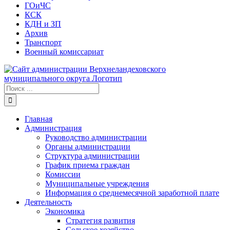
ГОиЧС
КСК
КДН и ЗП
Архив
Транспорт
Военный комиссариат
Результат
поиска:
Главная
Администрация
Руководство администрации
Органы администрации
Структура администрации
График приема граждан
Комиссии
Муниципальные учреждения
Информация о среднемесячной заработной плате
Деятельность
Экономика
Стратегия развития
Сельское хозяйство