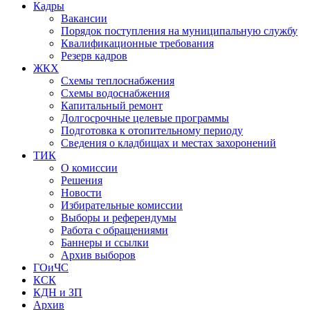
Кадры
Вакансии
Порядок поступления на муниципальную службу
Квалификационные требования
Резерв кадров
ЖКХ
Схемы теплоснабжения
Схемы водоснабжения
Капитальный ремонт
Долгосрочные целевые программы
Подготовка к отопительному периоду
Сведения о кладбищах и местах захоронений
ТИК
О комиссии
Решения
Новости
Избирательные комиссии
Выборы и референдумы
Работа с обращениями
Баннеры и ссылки
Архив выборов
ГОиЧС
КСК
КДН и ЗП
Архив