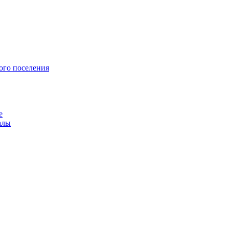
ого поселения
е
алы