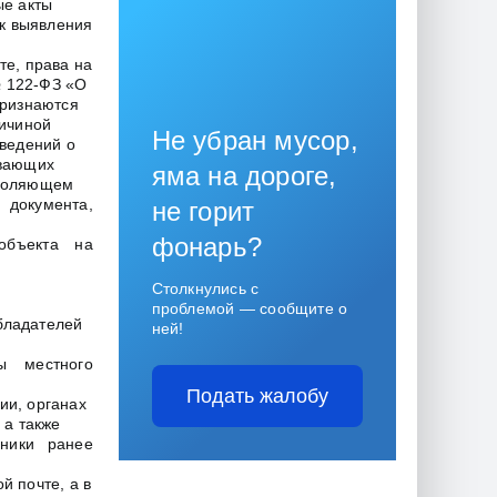
ые акты
ок выявления
те, права на
№ 122-ФЗ «О
признаются
ричиной
Не убран мусор,
сведений о
ивающих
яма на дороге,
зволяющем
документа,
не горит
фонарь?
 объекта на
Столкнулись с
проблемой — сообщите о
обладателей
ней!
ы местного
Подать жалобу
ии, органах
 а также
нники ранее
й почте, а в