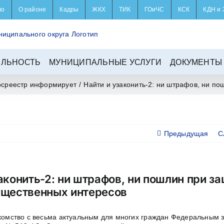
во
О районе
Кадры
ЖКХ
ТИК
ГОиЧС
КСК
КДН и 
ЕЛЬНОСТЬ
МУНИЦИПАЛЬНЫЕ УСЛУГИ
ДОКУМЕНТЫ
осреестр информирует
/
Найти и узаконить-2: ни штрафов, ни п
Предыдущая
С
аконить-2: ни штрафов, ни пошлин при з
ущественных интересов
омство с весьма актуальным для многих граждан Федеральным з