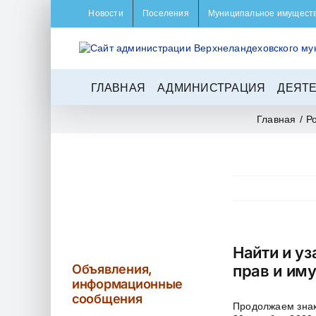
Skip
Новости
Поселения
Муниципальное имущест
to
content
ГЛАВНАЯ
АДМИНИСТРАЦИЯ
ДЕЯТ
Главная
/
Р
Найти и уз
Объявления,
прав и им
информационные
сообщения
Продолжаем знак