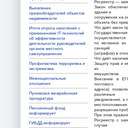
Росреестр — зая
Закон обеспечи
Выявление
здания и
правообладателей объектов
сооружения на о
недвижимости
объекта без при
Что даёт закон 
Итоги опроса населения с
Государственн
применением IT-технологий
осуществляется
об эффективности
по желанию их 
деятельности руководителей
санкций
органов местного
(штрафов) в отн
самоуправления
Что даёт наличи
Профилактика терроризма и
Защиту прав и и
экстремизма
их
имуществом.
Межнациональные
Внесение в ЕГР
отношения
почтового
адреса) позвол
Пучежская межрайонная
различные
прокуратура
уведомления, а 
местоположения 
Пенсионный фонд
разрешении проб
информирует
При этом правоо
Росреестр с зая
ГИБДД информирует
случае