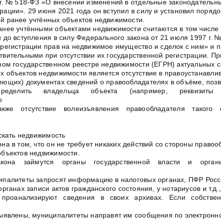
 г. № 518-ФЗ «О внесении изменений в отдельные законодательн
рации». 29 июня 2021 года он вступил в силу и установил поряд
й ранее учтённых объектов недвижимости.
анее учтёнными объектами недвижимости считаются в том числе 
 до вступления в силу Федерального закона от 21 июля 1997 г. 
 регистрации прав на недвижимое имущество и сделок с ним» и 
твительными при отсутствии их государственной регистрации. П
ином государственном реестре недвижимости (ЕГРН) актуальных 
х объектов недвижимости является отсутствие в правоустанавл
яющих) документах сведений о правообладателях в объёме, по
пределить владельца объекта (например, реквизиты 
о
акже отсутствие волеизъявления правообладателя такого
искать недвижимость
на в том, что он не требует никаких действий со стороны право
объектов недвижимости.
акона займутся органы государственной власти и орган
.
ипалитеты запросят информацию в налоговых органах, ПФР Росс
органах записи актов гражданского состояния, у нотариусов и т.д.,
 проанализируют сведения в своих архивах. Если собстве
выявлены, муниципалитеты направят им сообщения по электронно