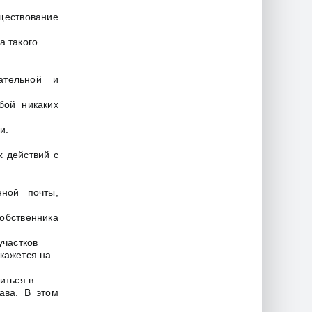
ществование
а такого
ательной и
бой никаких
и.
 действий с
нной почты,
обственника
участков
кажется на
иться в
ава. В этом