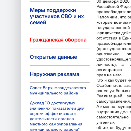
30 декабря 2020
Российской Феде
Меры поддержки
правообладателе
участников СВО и их
Напомним, что р
семей
которые возникли
государственной
юридически дейс
отсутствия в Ед
Гражданская оборона
правообладателя
(правоудостовер
однозначно о
Открытые данные
удостоверяющег
личность), а т
регистрацию
Наружная реклама
прав на него.
Кто и как будет 
Особенность зако
Совет Верхнеландеховского
ранее учтённых 
муниципального района
Реализацией з
самоуправления
Доклад "О достигнутых
А именно: муниц
значениях показателей для
внутренних дел, 
оценки эффективности
самостоятельно
деятельности органов
учтённых
местного самоуправления
объектов будут 
муниципального района"