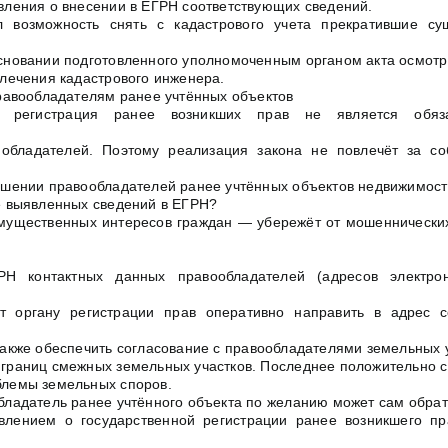
вления о внесении в ЕГРН соответствующих сведений.
л возможность снять с кадастрового учета прекратившие су
сновании подготовленного уполномоченным органом акта осмотр
влечения кадастрового инженера.
правообладателям ранее учтённых объектов
ая регистрация ранее возникших прав не является обяз
обладателей. Поэтому реализация закона не повлечёт за со
ошении правообладателей ранее учтённых объектов недвижимост
е выявленных сведений в ЕГРН?
мущественных интересов граждан — убережёт от мошеннических
Н контактных данных правообладателей (адресов электро
ит органу регистрации прав оперативно направить в адрес с
также обеспечить согласование с правообладателями земельных 
границ смежных земельных участков. Последнее положительно с
лемы земельных споров.
бладатель ранее учтённого объекта по желанию может сам обрат
влением о государственной регистрации ранее возникшего пр