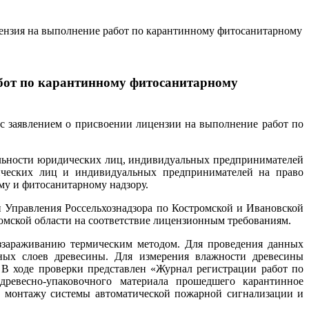
ензия на выполнение работ по карантинному фитосанитарному
бот по карантинному фитосанитарному
с заявлением о присвоении лицензии на выполнение работ по
ельности юридических лиц, индивидуальных предпринимателей
ических лиц и индивидуальных предпринимателей на право
у и фитосанитарному надзору.
 Управления Россельхознадзора по Костромской и Ивановской
омской области на соответствие лицензионным требованиям.
еззараживанию термическим методом. Для проведения данных
нных слоев древесины. Для измерения влажности древесины
 В ходе проверки представлен «Журнал регистрации работ по
ревесно-упаковочного материала прошедшего карантинное
о монтажу системы автоматической пожарной сигнализации и