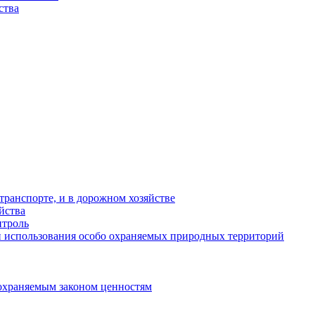
ства
ранспорте, и в дорожном хозяйстве
йства
троль
 использования особо охраняемых природных территорий
охраняемым законом ценностям