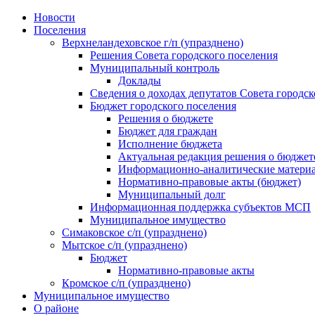
Skip
Новости
to
Поселения
content
Верхнеландеховское г/п (упразднено)
Решения Совета городского поселения
Муниципальный контроль
Доклады
Сведения о доходах депутатов Совета городск
Бюджет городского поселения
Решения о бюджете
Бюджет для граждан
Исполнение бюджета
Актуальная редакция решения о бюджет
Информационно-аналитические матери
Нормативно-правовые акты (бюджет)
Муниципальный долг
Информационная поддержка субъектов МСП
Муниципальное имущество
Симаковское с/п (упразднено)
Мытское с/п (упразднено)
Бюджет
Нормативно-правовые акты
Кромское с/п (упразднено)
Муниципальное имущество
О районе