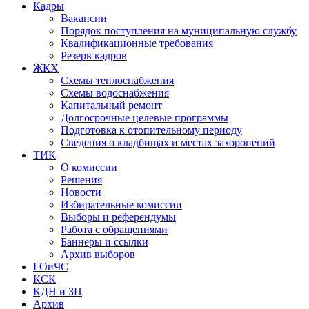
Кадры
Вакансии
Порядок поступления на муниципальную службу
Квалификационные требования
Резерв кадров
ЖКХ
Схемы теплоснабжения
Схемы водоснабжения
Капитальный ремонт
Долгосрочные целевые программы
Подготовка к отопительному периоду
Сведения о кладбищах и местах захоронений
ТИК
О комиссии
Решения
Новости
Избирательные комиссии
Выборы и референдумы
Работа с обращениями
Баннеры и ссылки
Архив выборов
ГОиЧС
КСК
КДН и ЗП
Архив