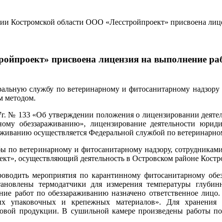
рии Костромской области ООО «Лесстройпроект» присвоена лиц
ройпроект» присвоена лицензия на выполнение ра
альную службу по ветеринарному и фитосанитарному надзору 
м методом.
017г. № 133 «Об утверждении положения о лицензировании деят
ному обеззараживанию», лицензирование деятельности юрид
живанию осуществляется Федеральной службой по ветеринарном
бы по ветеринарному и фитосанитарному надзору, сотрудниками
кт», осуществляющий деятельность в Островском районе Костр
проводить мероприятия по карантинному фитосанитарному об
тановлены термодатчики для измерения температуры глуби
ение работ по обеззараживанию назначено ответственное лицо.
ых упаковочных и крепежных материалов». Для хранения д
отовой продукции. В сушильной камере произведены работы п