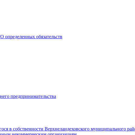
О определенных обязательств
днего предпринимательства
гося в собственности Верхнеландеховского муниципального рай
нным некоммерческим организациям