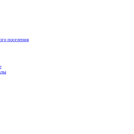
ого поселения
е
алы