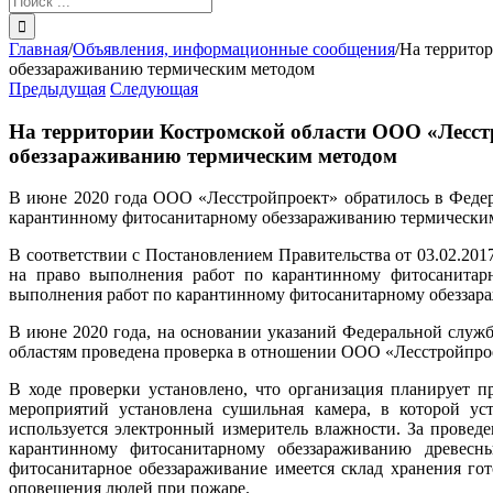
поиска:
Главная
/
Объявления, информационные сообщения
/
На террито
обеззараживанию термическим методом
Предыдущая
Следующая
На территории Костромской области ООО «Лесст
обеззараживанию термическим методом
В июне 2020 года ООО «Лесстройпроект» обратилось в Федер
карантинному фитосанитарному обеззараживанию термически
В соответствии с Постановлением Правительства от 03.02.2
на право выполнения работ по карантинному фитосанитар
выполнения работ по карантинному фитосанитарному обеззара
В июне 2020 года, на основании указаний Федеральной служ
областям проведена проверка в отношении ООО «Лесстройпрое
В ходе проверки установлено, что организация планирует 
мероприятий установлена сушильная камера, в которой ус
используется электронный измеритель влажности. За провед
карантинному фитосанитарному обеззараживанию древесн
фитосанитарное обеззараживание имеется склад хранения г
оповещения людей при пожаре.