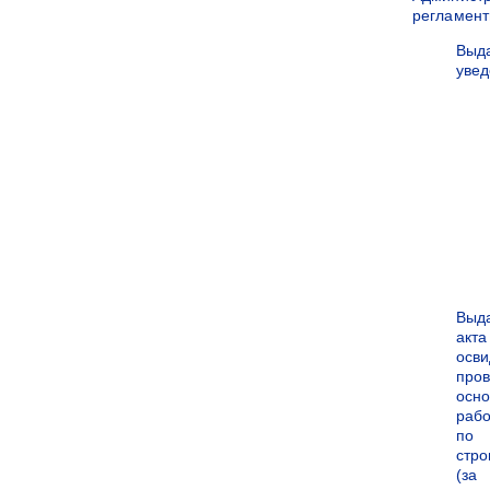
регламен
Выд
уве
Выд
акта
осви
про
осн
рабо
по
стро
(за