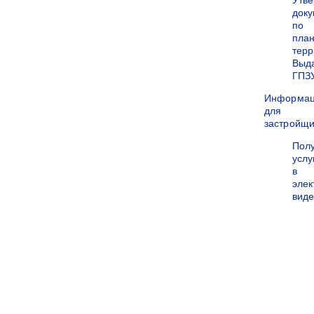
Утв
док
по
пла
терр
Выд
ГПЗ
Информа
для
застройщи
Пол
услу
в
эле
вид