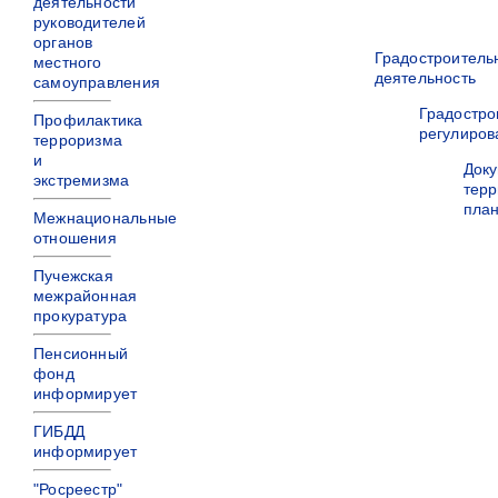
деятельности
руководителей
органов
Градостроитель
местного
деятельность
самоуправления
Градостро
Профилактика
регулиров
терроризма
и
Док
экстремизма
терр
пла
Межнациональные
отношения
Пучежская
межрайонная
прокуратура
Пенсионный
фонд
информирует
ГИБДД
информирует
"Росреестр"