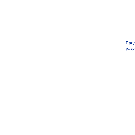
Пре
раз