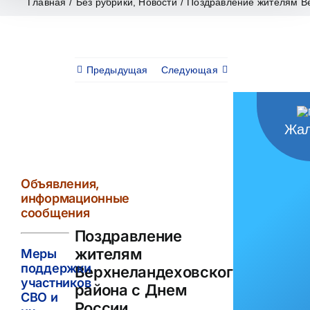
Главная
/
Без рубрики
,
Новости
/
Поздравление жителям Ве
Предыдущая
Следующая
Жал
View
Larger
Image
Объявления,
информационные
сообщения
Поздравление
жителям
Меры
поддержки
Верхнеландеховского
участников
района с Днем
СВО и
России