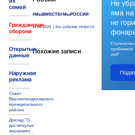
их
Не убр
семей
яма на
#МыВМЕСТЕ#МыРОССИЯ
не гори
Гражданская
11.06.2020
|
Без рубрики
,
Новости
оборона
фонар
Столкнулис
Открытые
проблемой 
Похожие записи
ней!
данные
Подат
Наружная
реклама
Совет
Верхнеландеховского
муниципального
района
Доклад "О
достигнутых
значениях