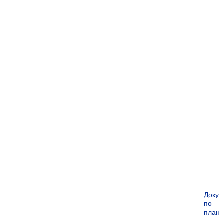
Док
по
пла