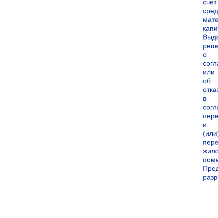
счет
сред
мате
капи
Выд
реш
о
согл
или
об
отка
в
согл
пер
и
(или
пере
жил
пом
Пре
раз