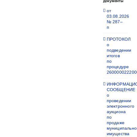
документы
от
03.08.2026
№ 287–
п
ПРОТОКОЛ
о
подведении
итогов
по
процедуре
260000022200
ИНФОРМАЦИ
СООБЩЕНИЕ
о
проведении
электронного
аукциона
по
продаже
муниципально
имущества