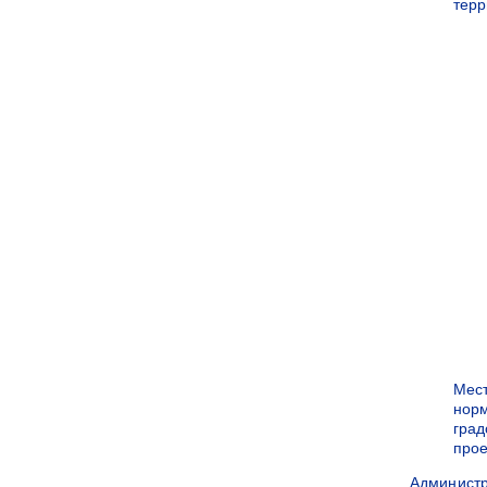
терр
Мес
нор
град
прое
Админист