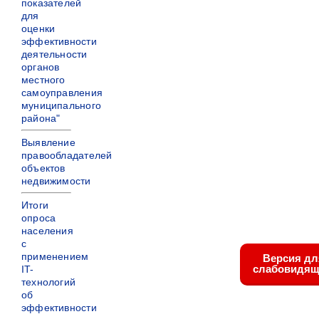
показателей
для
оценки
эффективности
деятельности
органов
местного
самоуправления
муниципального
района"
Выявление
правообладателей
объектов
недвижимости
Итоги
опроса
населения
с
применением
Версия дл
слабовидящ
IT-
технологий
об
эффективности