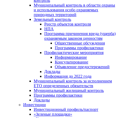
контроль
Муниципальный контроль в области охраны
и использования особо охраняемых
природных территорий
Земельный контроль
Реестр объектов контроля
НПА
Программа причинения вреда (ущерба)
охраняемым законом ценностям
Общественные обсуждения
Программы профилактики
Профилактические мероприятия
Информирование
Консультирование
Объявление предостережений
Доклады
Информация до 2022 года
Муниципальный контроль за исполнением
ЕТО определенных обязательств
Муниципальный жилищный контроль
Программы профилактики
Доклады
Инвестиции
Инвестиционный профиль/паспорт
«Зеленые площадки»