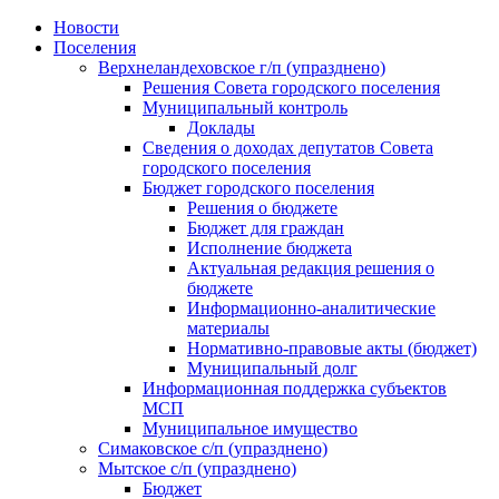
Skip
Новости
to
Поселения
content
Верхнеландеховское г/п (упразднено)
Решения Совета городского поселения
Муниципальный контроль
Доклады
Сведения о доходах депутатов Совета
городского поселения
Бюджет городского поселения
Решения о бюджете
Бюджет для граждан
Исполнение бюджета
Актуальная редакция решения о
бюджете
Информационно-аналитические
материалы
Нормативно-правовые акты (бюджет)
Муниципальный долг
Информационная поддержка субъектов
МСП
Муниципальное имущество
Симаковское с/п (упразднено)
Мытское с/п (упразднено)
Бюджет