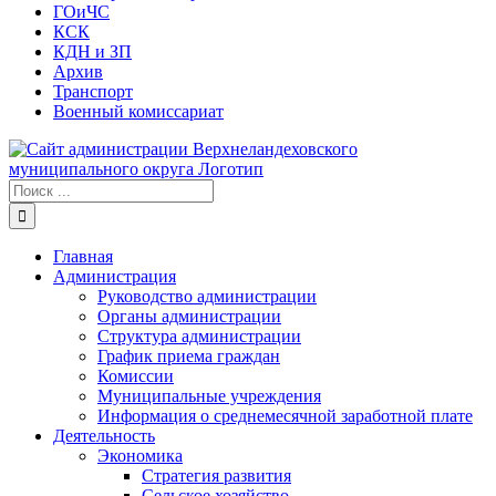
ГОиЧС
КСК
КДН и ЗП
Архив
Транспорт
Военный комиссариат
Результат
поиска:
Главная
Администрация
Руководство администрации
Органы администрации
Структура администрации
График приема граждан
Комиссии
Муниципальные учреждения
Информация о среднемесячной заработной плате
Деятельность
Экономика
Стратегия развития
Сельское хозяйство