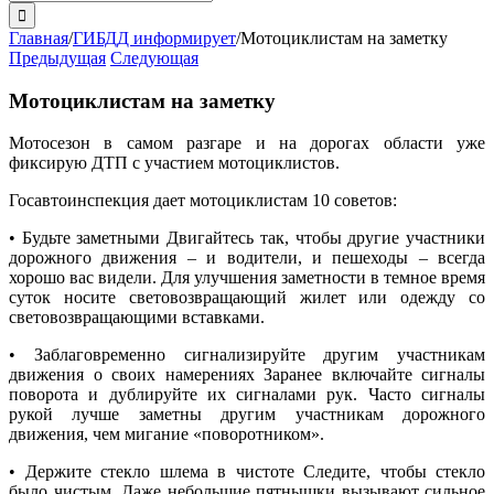
поиска:
Главная
/
ГИБДД информирует
/
Мотоциклистам на заметку
Предыдущая
Следующая
Мотоциклистам на заметку
Мотосезон в самом разгаре и на дорогах области уже
фиксирую ДТП с участием мотоциклистов.
Госавтоинспекция дает мотоциклистам 10 советов:
• Будьте заметными Двигайтесь так, чтобы другие участники
дорожного движения – и водители, и пешеходы – всегда
хорошо вас видели. Для улучшения заметности в темное время
суток носите световозвращающий жилет или одежду со
световозвращающими вставками.
• Заблаговременно сигнализируйте другим участникам
движения о своих намерениях Заранее включайте сигналы
поворота и дублируйте их сигналами рук. Часто сигналы
рукой лучше заметны другим участникам дорожного
движения, чем мигание «поворотником».
• Держите стекло шлема в чистоте Следите, чтобы стекло
было чистым. Даже небольшие пятнышки вызывают сильное