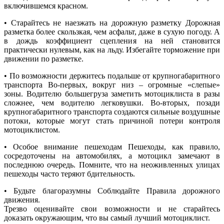
включившемся красном.
• Старайтесь не наезжать на дорожную разметку Дорожная
разметка более скользкая, чем асфальт, даже в сухую погоду. А
в дождь коэффициент сцепления на ней становится
практически нулевым, как на льду. Избегайте торможение при
движении по разметке.
• По возможности держитесь подальше от крупногабаритного
транспорта Во-первых, вокруг низ – огромные «слепые»
зоны. Водителю большегруза заметить мотоциклиста в разы
сложнее, чем водителю легковушки. Во-вторых, позади
крупногабаритного транспорта создаются сильные воздушные
потоки, которые могут стать причиной потери контроля
мотоциклистом.
• Особое внимание пешеходам Пешеходы, как правило,
сосредоточены на автомобилях, а мотоцикл замечают в
последнюю очередь. Помните, что на неоживленных улицах
пешеходы часто теряют бдительность.
• Будьте благоразумны Соблюдайте Правила дорожного
движения.
Трезво оценивайте свои возможности и не старайтесь
доказать окружающим, что вы самый лучший мотоциклист.