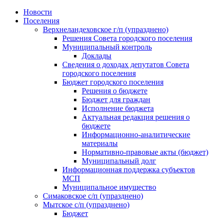
Skip
Новости
to
Поселения
content
Верхнеландеховское г/п (упразднено)
Решения Совета городского поселения
Муниципальный контроль
Доклады
Сведения о доходах депутатов Совета
городского поселения
Бюджет городского поселения
Решения о бюджете
Бюджет для граждан
Исполнение бюджета
Актуальная редакция решения о
бюджете
Информационно-аналитические
материалы
Нормативно-правовые акты (бюджет)
Муниципальный долг
Информационная поддержка субъектов
МСП
Муниципальное имущество
Симаковское с/п (упразднено)
Мытское с/п (упразднено)
Бюджет