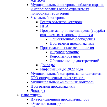
контроль
Муниципальный контроль в области охраны
и использования особо охраняемых
природных территорий
Земельный контроль
Реестр объектов контроля
НПА
Программа причинения вреда (ущерба)
охраняемым законом ценностям
Общественные обсуждения
Программы профилактики
Профилактические мероприятия
Информирование
Консультирование
Объявление предостережений
Доклады
Информация до 2022 года
Муниципальный контроль за исполнением
ЕТО определенных обязательств
Муниципальный жилищный контроль
Программы профилактики
Доклады
Инвестиции
Инвестиционный профиль/паспорт
«Зеленые площадки»