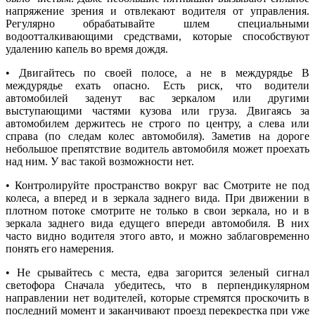
напряжение зрения и отвлекают водителя от управления.
Регулярно обрабатывайте шлем специальными
водоотталкивающими средствами, которые способствуют
удалению капель во время дождя.
• Двигайтесь по своей полосе, а не в междурядье В
междурядье ехать опасно. Есть риск, что водители
автомобилей заденут вас зеркалом или другими
выступающими частями кузова или груза. Двигаясь за
автомобилем держитесь не строго по центру, а слева или
справа (по следам колес автомобиля). Заметив на дороге
небольшое препятствие водитель автомобиля может проехать
над ним. У вас такой возможности нет.
• Контролируйте пространство вокруг вас Смотрите не под
колеса, а вперед и в зеркала заднего вида. При движении в
плотном потоке смотрите не только в свои зеркала, но и в
зеркала заднего вида едущего впереди автомобиля. В них
часто видно водителя этого авто, и можно заблаговременно
понять его намерения.
• Не срывайтесь с места, едва загорится зеленый сигнал
светофора Сначала убедитесь, что в перпендикулярном
направлении нет водителей, которые стремятся проскочить в
последний момент и заканчивают проезд перекрестка при уже