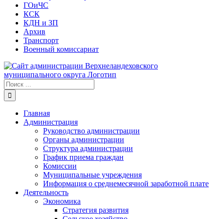
ГОиЧС
КСК
КДН и ЗП
Архив
Транспорт
Военный комиссариат
Результат
поиска:
Главная
Администрация
Руководство администрации
Органы администрации
Структура администрации
График приема граждан
Комиссии
Муниципальные учреждения
Информация о среднемесячной заработной плате
Деятельность
Экономика
Стратегия развития
Сельское хозяйство