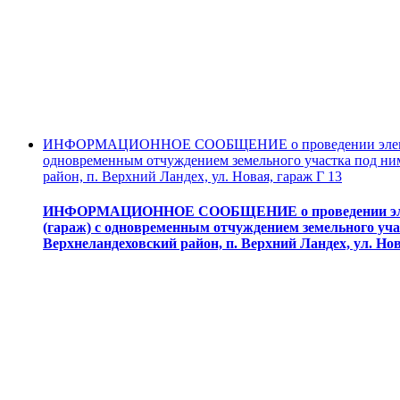
ИНФОРМАЦИОННОЕ СООБЩЕНИЕ о проведении электронн
одновременным отчуждением земельного участка под ним
район, п. Верхний Ландех, ул. Новая, гараж Г 13
ИНФОРМАЦИОННОЕ СООБЩЕНИЕ о проведении электр
(гараж) с одновременным отчуждением земельного учас
Верхнеландеховский район, п. Верхний Ландех, ул. Нов