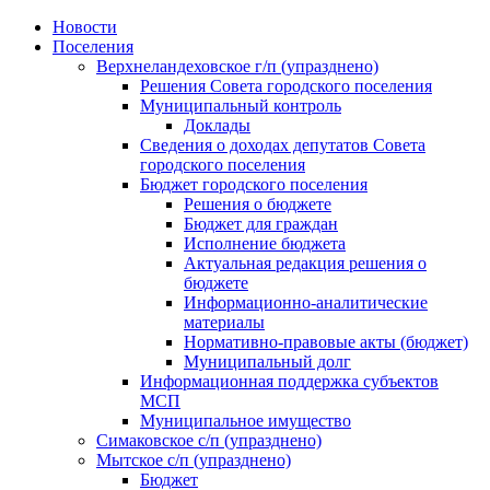
Skip
Новости
to
Поселения
content
Верхнеландеховское г/п (упразднено)
Решения Совета городского поселения
Муниципальный контроль
Доклады
Сведения о доходах депутатов Совета
городского поселения
Бюджет городского поселения
Решения о бюджете
Бюджет для граждан
Исполнение бюджета
Актуальная редакция решения о
бюджете
Информационно-аналитические
материалы
Нормативно-правовые акты (бюджет)
Муниципальный долг
Информационная поддержка субъектов
МСП
Муниципальное имущество
Симаковское с/п (упразднено)
Мытское с/п (упразднено)
Бюджет