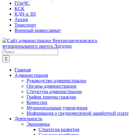
ГОиЧС
КСК
КДН и ЗП
Архив
Транспорт
Военный комиссариат
Результат
поиска:
Главная
Администрация
Руководство администрации
Органы администрации
Структура администрации
График приема граждан
Комиссии
Муниципальные учреждения
Информация о среднемесячной заработной плате
Деятельность
Экономика
Стратегия развития
Сельское хозяйство