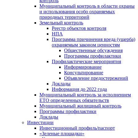
контроль
Муниципальный контроль в области охраны
и использования особо охраняемых
природных территорий
Земельный контроль
Реестр объектов контроля
НПА
Программа причинения вреда (ущерба)
охраняемым законом ценностям
Общественные обсуждения
Программы профилактики
Профилактические мероприятия
Информирование
Консультирование
Объявление предостережений
Доклады
Информация до 2022 года
Муниципальный контроль за исполнением
ЕТО определенных обязательств
Муниципальный жилищный контроль
Программы профилактики
Доклады
Инвестиции
Инвестиционный профиль/паспорт
«Зеленые площадки»