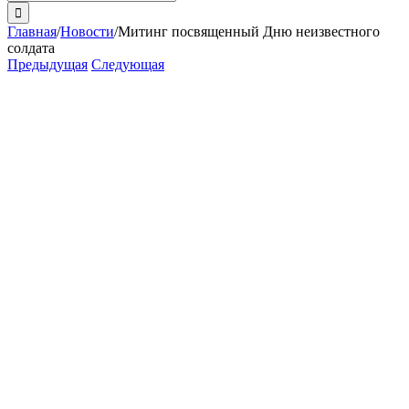
поиска:
Главная
/
Новости
/
Митинг посвященный Дню неизвестного
солдата
Предыдущая
Следующая
View
Larger
Image