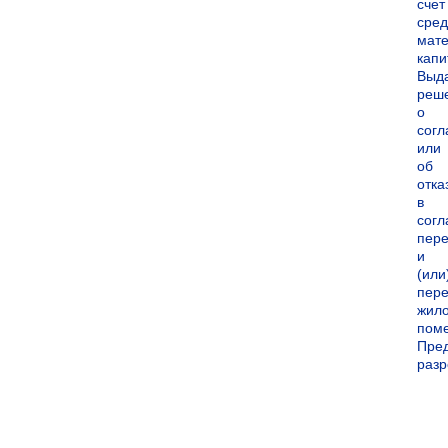
счет
сред
мате
капи
Выд
реш
о
согл
или
об
отка
в
согл
пер
и
(или
пере
жил
пом
Пре
раз