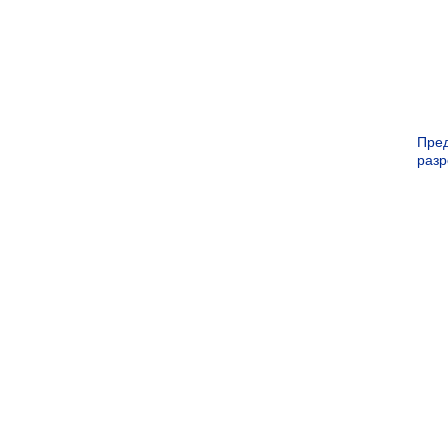
Пре
раз