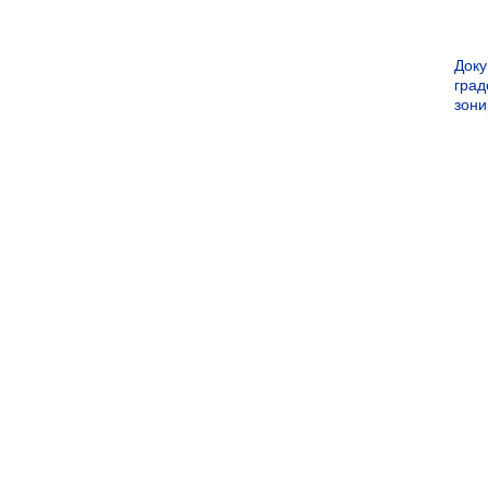
Док
град
зон