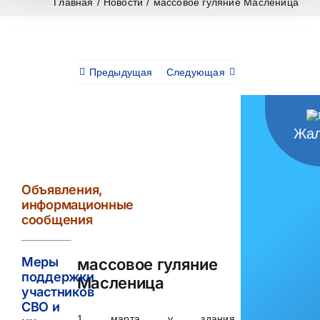
Главная
/
Новости
/
массовое гуляние Масленица
Предыдущая
Следующая
Жал
View
Larger
Image
Объявления,
информационные
сообщения
Меры
массовое гуляние
поддержки
Масленица
участников
СВО и
1 марта у здания