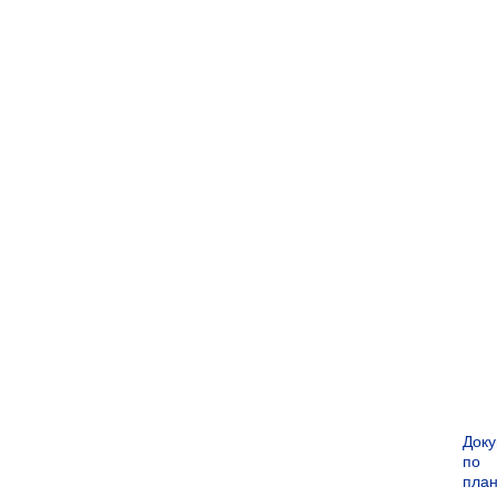
Док
по
пла