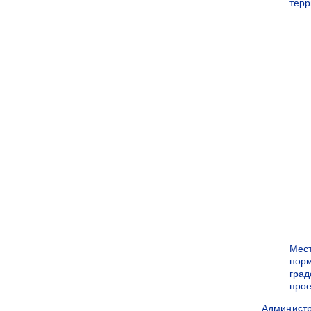
терр
Мес
нор
град
прое
Админист