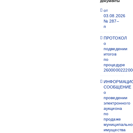
документы
от
03.08.2026
№ 287–
п
ПРОТОКОЛ
о
подведении
итогов
по
процедуре
260000022200
ИНФОРМАЦИ
СООБЩЕНИЕ
о
проведении
электронного
аукциона
по
продаже
муниципально
имущества