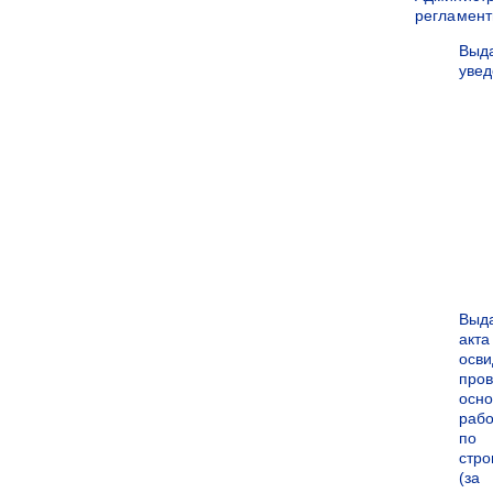
регламен
Выд
уве
Выд
акта
осви
про
осн
рабо
по
стро
(за