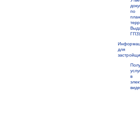
Утв
док
по
пла
терр
Выд
ГПЗ
Информа
для
застройщи
Пол
услу
в
эле
вид