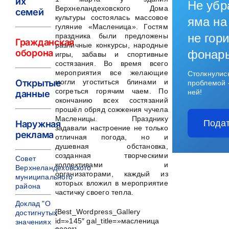
их
Не убр
Верхнеландеховского Дома
семей
культуры состоялась массовое
яма на
гуляние «Масленица». Гостям
не гори
праздника были предложены
Гражданская
различные конкурсы, народные
оборона
фонар
игры, забавы и спортивные
состязания.
Во время всего
мероприятия все желающие
Столкнулис
могли угоститься блинами и
Открытые
проблемой 
согреться горячим чаем. По
ней!
данные
окончанию всех состязаний
прошёл обряд сожжения чучела
Масленицы. Празднику
Подат
Наружная
задавали настроение не только
реклама
отличная погода, но и
душевная обстановка,
созданная творческими
Совет
коллективами и
Верхнеландеховского
организаторами, каждый из
муниципального
которых вложил в мероприятие
района
частичку своего тепла.
Доклад "О
[Best_Wordpress_Gallery
достигнутых
id=»145″ gal_title=»масленица
значениях