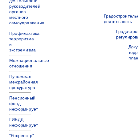
деятельности
руководителей
органов
Градостроитель
местного
деятельность
самоуправления
Градостро
Профилактика
регулиров
терроризма
и
Док
экстремизма
терр
пла
Межнациональные
отношения
Пучежская
межрайонная
прокуратура
Пенсионный
фонд
информирует
ГИБДД
информирует
"Росреестр"