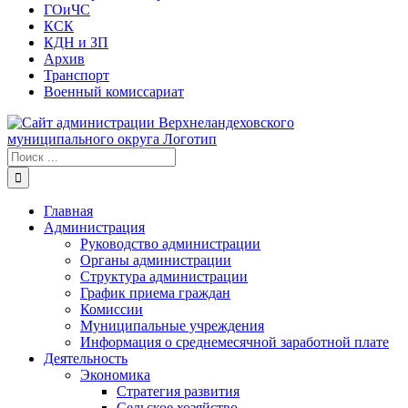
ГОиЧС
КСК
КДН и ЗП
Архив
Транспорт
Военный комиссариат
Результат
поиска:
Главная
Администрация
Руководство администрации
Органы администрации
Структура администрации
График приема граждан
Комиссии
Муниципальные учреждения
Информация о среднемесячной заработной плате
Деятельность
Экономика
Стратегия развития
Сельское хозяйство