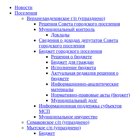
Skip
Новости
to
Поселения
content
Верхнеландеховское г/п (упразднено)
Решения Совета городского поселения
Муниципальный контроль
Доклады
Сведения о доходах депутатов Совета
городского поселения
Бюджет городского поселения
Решения о бюджете
Бюджет для граждан
Исполнение бюджета
Актуальная редакция решения о
бюджете
Информационно-аналитические
материалы
Нормативно-правовые акты (бюджет)
Муниципальный долг
Информационная поддержка субъектов
МСП
Муниципальное имущество
Симаковское с/п (упразднено)
Мытское с/п (упразднено)
Бюджет