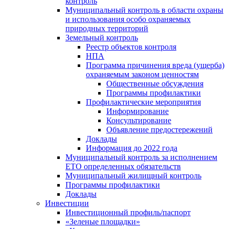
контроль
Муниципальный контроль в области охраны
и использования особо охраняемых
природных территорий
Земельный контроль
Реестр объектов контроля
НПА
Программа причинения вреда (ущерба)
охраняемым законом ценностям
Общественные обсуждения
Программы профилактики
Профилактические мероприятия
Информирование
Консультирование
Объявление предостережений
Доклады
Информация до 2022 года
Муниципальный контроль за исполнением
ЕТО определенных обязательств
Муниципальный жилищный контроль
Программы профилактики
Доклады
Инвестиции
Инвестиционный профиль/паспорт
«Зеленые площадки»