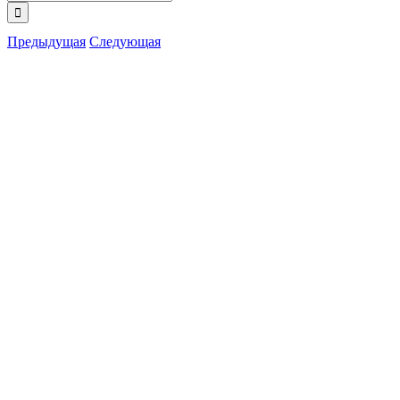
поиска:
Предыдущая
Следующая
View
Larger
Image