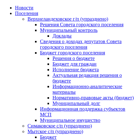
Skip
Новости
to
Поселения
content
Верхнеландеховское г/п (упразднено)
Решения Совета городского поселения
Муниципальный контроль
Доклады
Сведения о доходах депутатов Совета
городского поселения
Бюджет городского поселения
Решения о бюджете
Бюджет для граждан
Исполнение бюджета
Актуальная редакция решения о
бюджете
Информационно-аналитические
материалы
Нормативно-правовые акты (бюджет)
Муниципальный долг
Информационная поддержка субъектов
МСП
Муниципальное имущество
Симаковское с/п (упразднено)
Мытское с/п (упразднено)
Бюджет