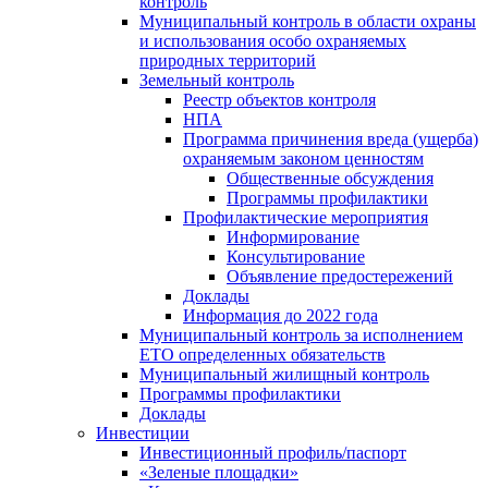
контроль
Муниципальный контроль в области охраны
и использования особо охраняемых
природных территорий
Земельный контроль
Реестр объектов контроля
НПА
Программа причинения вреда (ущерба)
охраняемым законом ценностям
Общественные обсуждения
Программы профилактики
Профилактические мероприятия
Информирование
Консультирование
Объявление предостережений
Доклады
Информация до 2022 года
Муниципальный контроль за исполнением
ЕТО определенных обязательств
Муниципальный жилищный контроль
Программы профилактики
Доклады
Инвестиции
Инвестиционный профиль/паспорт
«Зеленые площадки»