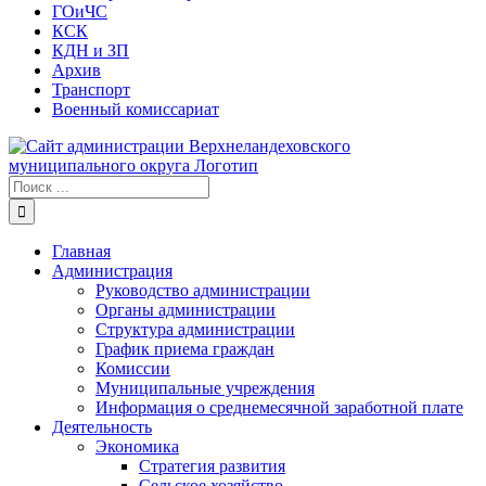
ГОиЧС
КСК
КДН и ЗП
Архив
Транспорт
Военный комиссариат
Результат
поиска:
Главная
Администрация
Руководство администрации
Органы администрации
Структура администрации
График приема граждан
Комиссии
Муниципальные учреждения
Информация о среднемесячной заработной плате
Деятельность
Экономика
Стратегия развития
Сельское хозяйство