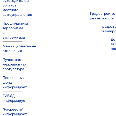
руководителей
органов
местного
Градостроите
самоуправления
деятельность
Профилактика
Градост
терроризма
регулир
и
экстремизма
До
те
Межнациональные
пл
отношения
Пучежская
межрайонная
прокуратура
Пенсионный
фонд
информирует
ГИБДД
информирует
"Росреестр"
информирует