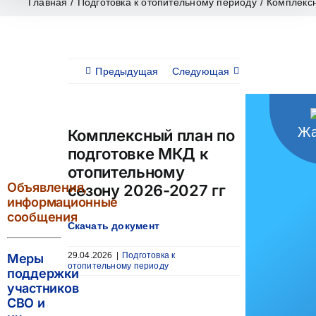
Главная
/
Подготовка к отопительному периоду
/
Комплексн
Предыдущая
Следующая
Жа
Комплексный план по
подготовке МКД к
отопительному
Объявления,
сезону 2026-2027 гг
информационные
сообщения
Скачать документ
29.04.2026
|
Подготовка к
Меры
отопительному периоду
поддержки
участников
СВО и