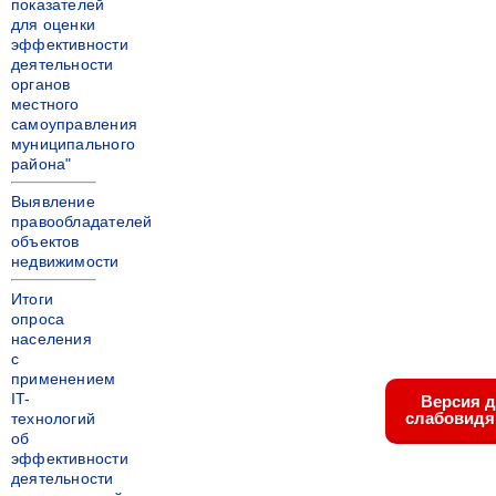
показателей
для оценки
эффективности
деятельности
органов
местного
самоуправления
муниципального
района"
Выявление
правообладателей
объектов
недвижимости
Итоги
опроса
населения
с
применением
IT-
Версия 
слабовид
технологий
об
эффективности
деятельности