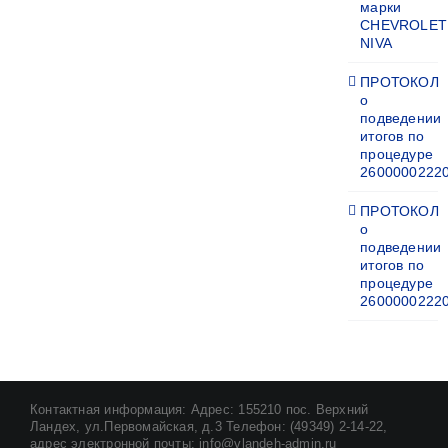
марки
CHEVROLET
NIVA
ПРОТОКОЛ
о
подведении
итогов по
процедуре
2600000222
ПРОТОКОЛ
о
подведении
итогов по
процедуре
2600000222
Контактная информация: Адрес: 155210 пос. Верхний
Ландех, ул.Первомайская, д.3 Телефон: (49349) 2-14-22,
адрес электронной почты: info@vlandeh-admin.ru