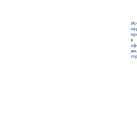
Ис
пе
пр
в
сф
жи
ст