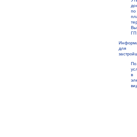
Ут
до
по
пл
те
Вы
ГП
Информ
для
застрой
По
ус
в
эл
ви