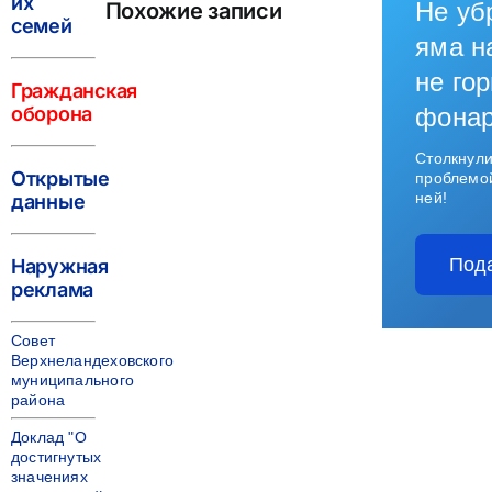
их
Не уб
Похожие записи
семей
яма н
не гор
Гражданская
оборона
фона
Столкнули
Открытые
проблемо
ней!
данные
Под
Наружная
реклама
Совет
Верхнеландеховского
муниципального
района
Доклад "О
достигнутых
значениях