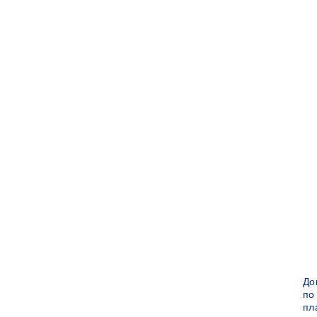
До
по
пл