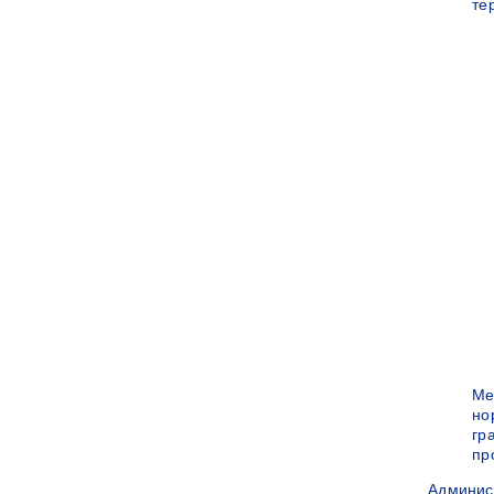
те
Ме
но
гр
пр
Админис