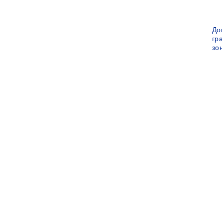
До
гр
зо