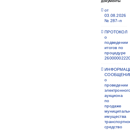
документы
от
03.08.2026
№ 287–п
ПРОТОКОЛ
о
подведении
итогов по
процедуре
2600000222
ИНФОРМАЦ
СООБЩЕНИ
о
проведении
электронног
аукциона
по
продаже
муниципаль
имущества
транспортно
средство