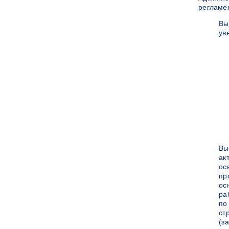
регламе
Вы
ув
Вы
ак
ос
пр
ос
ра
по
ст
(за