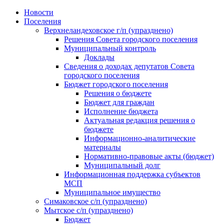
Skip
Новости
to
Поселения
content
Верхнеландеховское г/п (упразднено)
Решения Совета городского поселения
Муниципальный контроль
Доклады
Сведения о доходах депутатов Совета
городского поселения
Бюджет городского поселения
Решения о бюджете
Бюджет для граждан
Исполнение бюджета
Актуальная редакция решения о
бюджете
Информационно-аналитические
материалы
Нормативно-правовые акты (бюджет)
Муниципальный долг
Информационная поддержка субъектов
МСП
Муниципальное имущество
Симаковское с/п (упразднено)
Мытское с/п (упразднено)
Бюджет