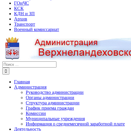
ГОиЧС
КСК
КДН и ЗП
Архив
Транспорт
Военный комиссариат
Результат
поиска:
Главная
Администрация
Руководство администрации
Органы администрации
Структура администрации
График приема граждан
Комиссии
Муниципальные учреждения
Информация о среднемесячной заработной плате
Деятельность