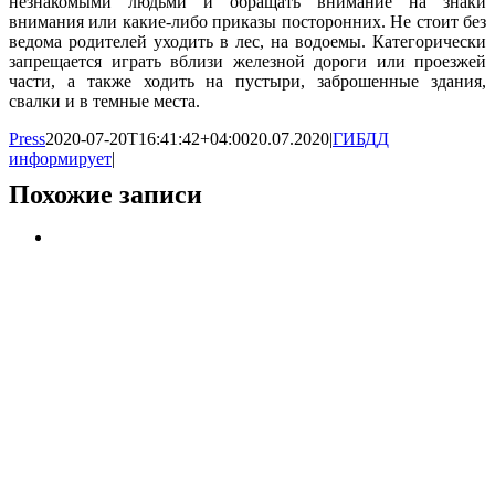
незнакомыми людьми и обращать внимание на знаки
внимания или какие-либо приказы посторонних. Не стоит без
ведома родителей уходить в лес, на водоемы. Категорически
запрещается играть вблизи железной дороги или проезжей
части, а также ходить на пустыри, заброшенные здания,
свалки и в темные места.
Press
2020-07-20T16:41:42+04:00
20.07.2020
|
ГИБДД
информирует
|
Похожие записи