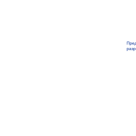
Пре
раз