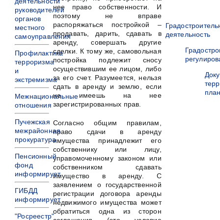
деятельности
нее право собственности. И
руководителей
поэтому не вправе
органов
распоряжаться постройкой –
Градостроитель
местного
продавать, дарить, сдавать в
деятельность
самоуправления
аренду, совершать другие
Градостро
сделки. К тому же, самовольная
Профилактика
регулиров
постройка подлежит сносу
терроризма
осуществившим ее лицом, либо
и
Док
за его счет. Разумеется, нельзя
экстремизма
терр
сдать в аренду и землю, если
пла
не имеешь на нее
Межнациональные
зарегистрированных прав.
отношения
Пучежская
Согласно общим правилам,
межрайонная
право сдачи в аренду
прокуратура
имущества принадлежит его
собственнику или лицу,
Пенсионный
управомоченному законом или
фонд
собственником сдавать
информирует
имущество в аренду. С
заявлением о государственной
ГИБДД
регистрации договора аренды
информирует
недвижимого имущества может
обратиться одна из сторон
"Росреестр"