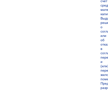
счет
сред
мате
капи
Выд
реш
о
согл
или
об
отка
в
согл
пер
и
(или
пере
жил
пом
Пре
раз