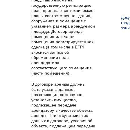
представляемому на
государственную регистрацию
прав, прилагаются технические
планы соответственно здания,
Док
сооружения и помещения с
град
указанием размера арендуемой
зон
площади. Договор аренды
помещения или части
помещения регистрируется как
сделка (в том числе в ЕГРН
вносится запись об
обременении прав
арендодателя
соответствующего помещения
(части помещения).
В договоре аренды должны
быть указаны данные,
позволяющие достоверно
установить имущество,
подлежащее передаче
арендатору в качестве объекта
аренды. При отсутствии этих
данных в договоре, условия об
объекте, подлежащем передаче