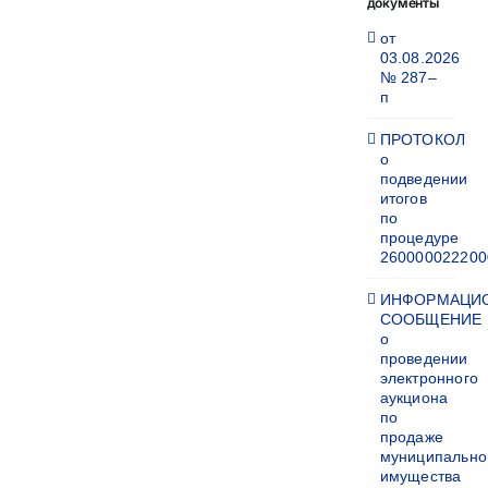
документы
от
03.08.2026
№ 287–
п
ПРОТОКОЛ
о
подведении
итогов
по
процедуре
260000022200
ИНФОРМАЦИ
СООБЩЕНИЕ
о
проведении
электронного
аукциона
по
продаже
муниципально
имущества