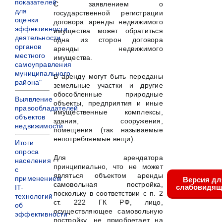
показателей
С заявлением о
для
государственной регистрации
оценки
договора аренды недвижимого
эффективности
имущества может обратиться
деятельности
одна из сторон договора
органов
аренды недвижимого
местного
имущества.
самоуправления
муниципального
В аренду могут быть переданы
района"
земельные участки и другие
обособленные природные
Выявление
объекты, предприятия и иные
правообладателей
имущественные комплексы,
объектов
здания, сооружения,
недвижимости
помещения (так называемые
непотребляемые вещи).
Итоги
опроса
Для арендатора
населения
принципиально, что не может
с
являться объектом аренды
применением
Версия дл
самовольная постройка,
слабовидящ
IT-
поскольку в соответствии с п. 2
технологий
ст. 222 ГК РФ, лицо,
об
осуществляющее самовольную
эффективности
постройку, не приобретает на