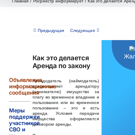
Главная
/
Росреестр информирует
/
Как это делается Арен
Предыдущая
Следующая
Жал
Как это делается
Аренда по закону
Объявления,
Арендодатель (наймодатель)
информационные
предоставляет арендатору
(нанимателю) имущество за
сообщения
плату во временное владение и
пользование или во временное
пользование – это и есть
Меры
аренда. Условия передачи
поддержки
имущества оформляются
участников
договором аренды.
СВО и