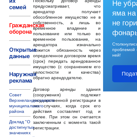
их
Поскольку договор аренды
Не убр
предусматривает, что
семей
яма на
арендатор получает
обособленное имущество не в
не гори
собственность, а лишь во
Гражданская
временное владение и
оборона
фонар
пользование или только во
временное пользование, на
Столкнулис
арендатора изначально
Открытые
проблемой 
ложится обязанность через
ней!
данные
определенное договором время
(срок) передать арендованное
имущество (с сохранением его
целостности и качества)
Подат
Наружная
обратно арендодателю.
реклама
Договор аренды здания
Совет
(сооружения) подлежит
Верхнеландеховского
государственной регистрации в
муниципального
тех случаях, когда срок его
района
действия составляет год и
более. При этом он считается
Доклад "О
заключенным с момента такой
достигнутых
регистрации.
значениях