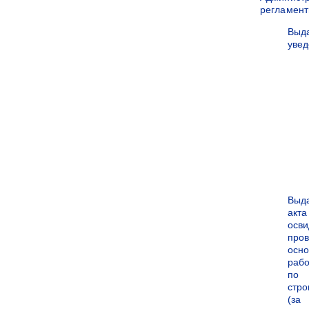
регламен
Выд
уве
Выд
акта
осви
про
осн
рабо
по
стро
(за