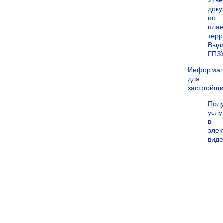
Утв
док
по
пла
терр
Выд
ГПЗ
Информа
для
застройщи
Пол
услу
в
эле
вид