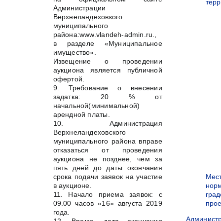
терр
Администрации
Верхнеландеховкого
муниципального
района:www.vlandeh-admin.ru.,
в разделе «Муниципальное
имущество».
Извещение о проведении
аукциона является публичной
офертой.
9. Требование о внесении
задатка: 20 % от
начальной(минимальной)
арендной платы.
10. Администрация
Верхнеландеховского
муниципального района вправе
отказаться от проведения
аукциона не позднее, чем за
пять дней до даты окончания
срока подачи заявок на участие
Мес
в аукционе.
нор
11. Начало приема заявок: с
град
09.00 часов «16» августа 2019
прое
года.
Админист
12. Время, дата окончания