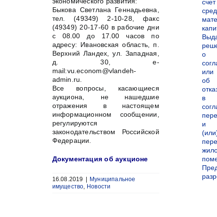
экономического развития:
счет
Быкова Cветлана Геннадьевна,
сред
тел. (49349) 2-10-28, факс
мате
(49349) 20-17-60 в рабочие дни
капи
с 08.00 до 17.00 часов по
Выд
адресу: Ивановская область, п.
реш
Верхний Ландех, ул. Западная,
о
д. 30, e-
согл
mail:vu.econom@vlandeh-
или
admin.ru.
об
Все вопросы, касающиеся
отка
аукциона, не нашедшие
в
отражения в настоящем
согл
информационном сообщении,
пер
регулируются
и
законодательством Российской
(или
Федерации.
пере
жил
Документация об аукционе
пом
Пре
раз
16.08.2019
|
Муниципальное
имущество
,
Новости