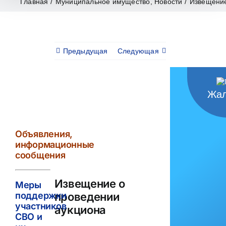
Главная
/
Муниципальное имущество
,
Новости
/
Извещение
Предыдущая
Следующая
Жал
View
Larger
Image
Объявления,
информационные
сообщения
Извещение о
Меры
проведении
поддержки
участников
аукциона
СВО и