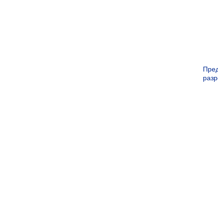
Пре
раз