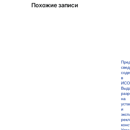
Похожие записи
Пре
све
сод
в
ИСО
Выд
раз
на
уста
и
экс
рек
конс