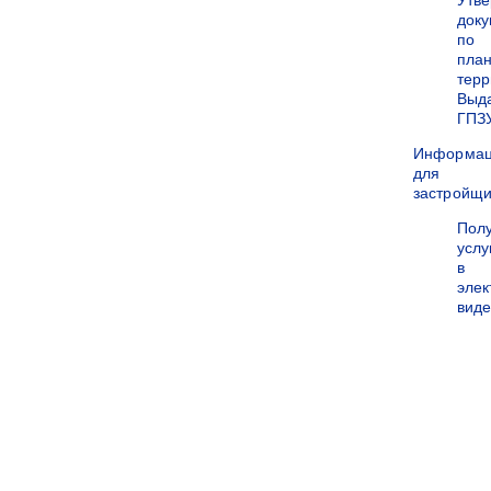
Утв
док
по
пла
терр
Выд
ГПЗ
Информа
для
застройщи
Пол
услу
в
эле
вид