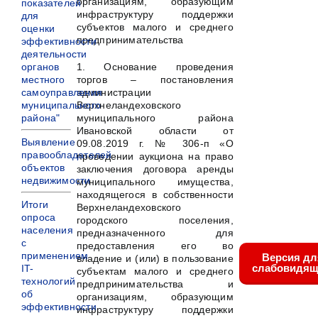
организациям, образующим
показателей
инфраструктуру поддержки
для
субъектов малого и среднего
оценки
предпринимательства
эффективности
деятельности
1. Основание проведения
органов
торгов – постановления
местного
администрации
самоуправления
Верхнеландеховского
муниципального
муниципального района
района"
Ивановской области от
Выявление
09.08.2019 г. № 306-п «О
правообладателей
проведении аукциона на право
объектов
заключения договора аренды
недвижимости
муниципального имущества,
находящегося в собственности
Итоги
Верхнеландеховского
опроса
городского поселения,
населения
предназначенного для
с
предоставления его во
применением
Версия дл
владение и (или) в пользование
слабовидящ
IT-
субъектам малого и среднего
технологий
предпринимательства и
об
организациям, образующим
эффективности
инфраструктуру поддержки