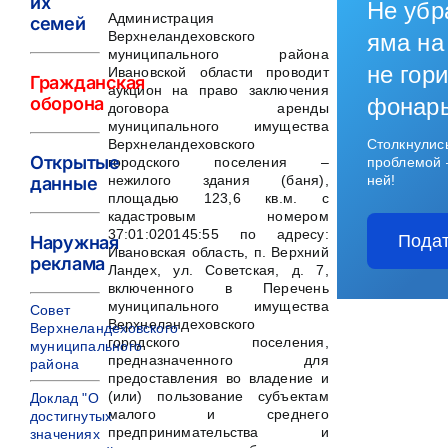
их
Не убр
Администрация
семей
Верхнеландеховского
яма на
муниципального района
не гори
Ивановской области проводит
Гражданская
аукцион на право заключения
оборона
фонар
договора аренды
муниципального имущества
Верхнеландеховского
Столкнулис
Открытые
городского поселения –
проблемой 
нежилого здания (баня),
ней!
данные
площадью 123,6 кв.м. с
кадастровым номером
37:01:020145:55 по адресу:
Подат
Наружная
Ивановская область, п. Верхний
реклама
Ландех, ул. Советская, д. 7,
включенного в Перечень
муниципального имущества
Совет
Верхнеландеховского
Верхнеландеховского
городского поселения,
муниципального
предназначенного для
района
предоставления во владение и
(или) пользование субъектам
Доклад "О
малого и среднего
достигнутых
предпринимательства и
значениях