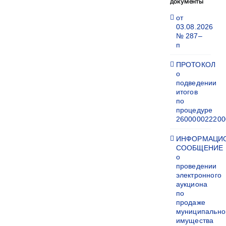
документы
от
03.08.2026
№ 287–
п
ПРОТОКОЛ
о
подведении
итогов
по
процедуре
260000022200
ИНФОРМАЦИ
СООБЩЕНИЕ
о
проведении
электронного
аукциона
по
продаже
муниципально
имущества