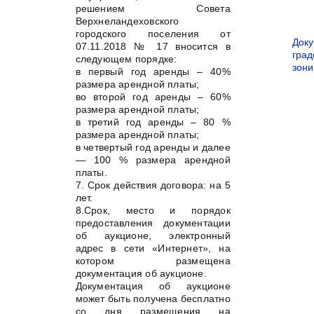
решением Совета
Верхнеландеховского
городского поселения от
Док
07.11.2018 № 17 вносится в
град
следующем порядке:
зон
в первый год аренды – 40%
размера арендной платы;
во второй год аренды – 60%
размера арендной платы;
в третий год аренды – 80 %
размера арендной платы;
в четвертый год аренды и далее
— 100 % размера арендной
платы.
7. Срок действия договора: на 5
лет.
8.Срок, место и порядок
предоставления документации
об аукционе, электронный
адрес в сети «Интернет», на
котором размещена
документация об аукционе.
Документация об аукционе
может быть получена бесплатно
со дня размещения на