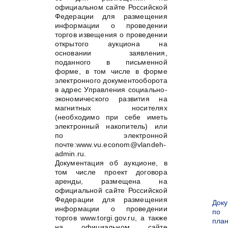
официальном сайте Российской
Федерации для размещения
информации о проведении
торгов извещения о проведении
открытого аукциона на
основании заявления,
поданного в письменной
форме, в том числе в форме
электронного документооборота
в адрес Управления социально-
экономического развития на
магнитных носителях
(необходимо при себе иметь
электронный накопитель) или
по электронной
почте:www.vu.econom@vlandeh-
admin.ru.
Документация об аукционе, в
том числе проект договора
аренды, размещена на
официальной сайте Российской
Федерации для размещения
Док
информации о проведении
по
торгов www.torgi.gov.ru, а также
пла
на официальном сайте