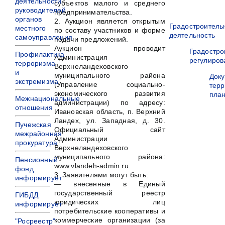
деятельности
субъектов малого и среднего
руководителей
предпринимательства.
органов
2. Аукцион является открытым
Градостроитель
местного
по составу участников и форме
деятельность
самоуправления
подачи предложений.
Аукцион проводит
Градостро
Профилактика
Администрация
регулиров
терроризма
Верхнеландеховского
и
муниципального района
Док
экстремизма
(Управление социально-
терр
экономического развития
пла
Межнациональные
администрации) по адресу:
отношения
Ивановская область, п. Верхний
Ландех, ул. Западная, д. 30.
Пучежская
Официальный сайт
межрайонная
Администрации
прокуратура
Верхнеландеховского
муниципального района:
Пенсионный
www.vlandeh-admin.ru.
фонд
3. Заявителями могут быть:
информирует
— внесенные в Единый
государственный реестр
ГИБДД
юридических лиц
информирует
потребительcкие кооперативы и
коммерческие организации (за
"Росреестр"