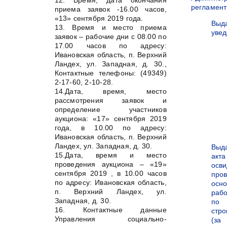
регламен
приема заявок -16.00 часов,
«13» сентября 2019 года.
Выд
13. Время и место приема
уве
заявок – рабочие дни с 08.00 по
17.00 часов по адресу:
Ивановская область, п. Верхний
Ландех, ул. Западная, д. 30.,
Контактные телефоны: (49349)
2-17-60, 2-10-28.
14.Дата, время, место
рассмотрения заявок и
определение участников
аукциона: «17» сентября 2019
года, в 10.00 по адресу:
Ивановская область, п. Верхний
Ландех, ул. Западная, д. 30.
Выд
15.Дата, время и место
акта
проведения аукциона – «19»
осви
сентября 2019 , в 10.00 часов
про
по адресу: Ивановская область,
осн
п. Верхний Ландех, ул.
рабо
Западная, д. 30.
по
16. Контактные данные
стро
Управления социально-
(за