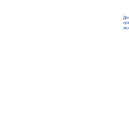
До
гр
зо