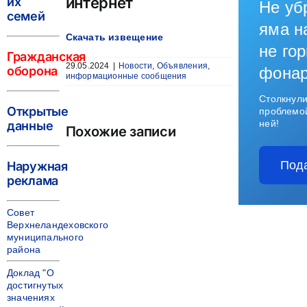
интернет
их
Не уб
семей
яма н
Скачать извещение
не гор
Гражданская
29.05.2024
|
Новости
,
Объявления,
оборона
фона
информационные сообщения
Столкнули
Открытые
проблемо
ней!
данные
Похожие записи
Под
Наружная
реклама
Совет
Верхнеландеховского
муниципального
района
Доклад "О
достигнутых
значениях