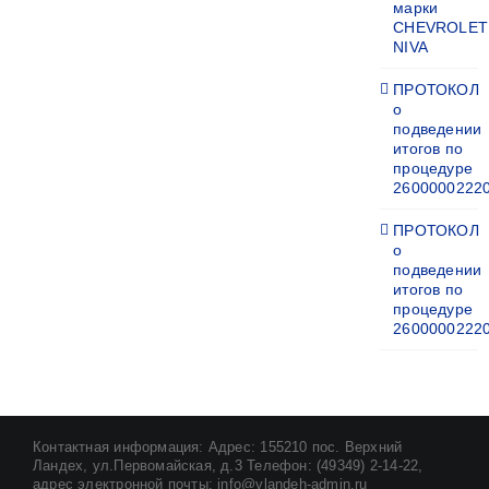
марки
CHEVROLET
NIVA
ПРОТОКОЛ
о
подведении
итогов по
процедуре
2600000222
ПРОТОКОЛ
о
подведении
итогов по
процедуре
2600000222
Контактная информация: Адрес: 155210 пос. Верхний
Ландех, ул.Первомайская, д.3 Телефон: (49349) 2-14-22,
адрес электронной почты: info@vlandeh-admin.ru