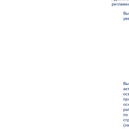
регламе
Вы
ув
Вы
ак
ос
пр
ос
ра
по
ст
(за