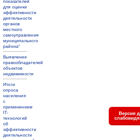
показателей
для оценки
эффективности
деятельности
органов
местного
самоуправления
муниципального
района"
Выявление
правообладателей
объектов
недвижимости
Итоги
опроса
населения
с
применением
IT-
Версия 
слабовид
технологий
об
эффективности
деятельности