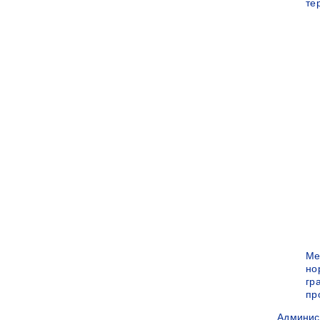
те
Ме
но
гр
пр
Админис