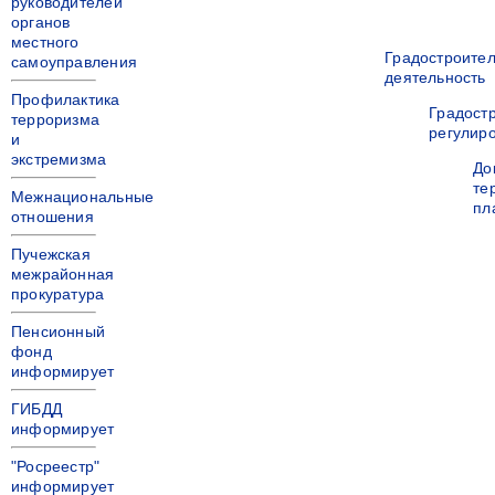
руководителей
органов
местного
Градостроите
самоуправления
деятельность
Профилактика
Градост
терроризма
регулир
и
экстремизма
До
те
Межнациональные
пл
отношения
Пучежская
межрайонная
прокуратура
Пенсионный
фонд
информирует
ГИБДД
информирует
"Росреестр"
информирует