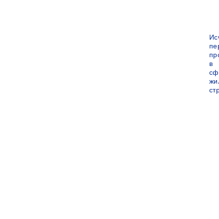
Ис
пе
пр
в
сф
жи
ст