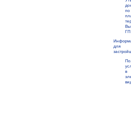
Ут
до
по
пл
те
Вы
ГП
Информ
для
застрой
По
ус
в
эл
ви