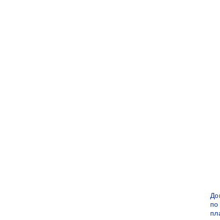
До
по
пл