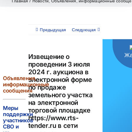
Главная
/
Новости
,
Объявления, информационные сообще
Предыдущая
Следующая
Жа
Извещение о
проведении 3 июля
2024 г. аукциона в
Объявления,
электронной форме
информационные
по продаже
сообщения
земельного участка
на электронной
Меры
торговой площадке
поддержки
https://www.rts-
участников
tender.ru в сети
СВО и