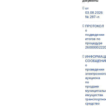
документы
от
03.08.2026
№ 287–п
ПРОТОКОЛ
о
подведении
итогов по
процедуре
2600000222
ИНФОРМАЦ
СООБЩЕНИ
о
проведении
электронног
аукциона
по
продаже
муниципаль
имущества
транспортно
средство