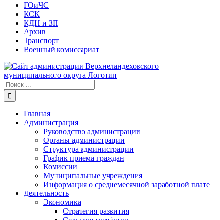
ГОиЧС
КСК
КДН и ЗП
Архив
Транспорт
Военный комиссариат
Результат
поиска:
Главная
Администрация
Руководство администрации
Органы администрации
Структура администрации
График приема граждан
Комиссии
Муниципальные учреждения
Информация о среднемесячной заработной плате
Деятельность
Экономика
Стратегия развития
Сельское хозяйство