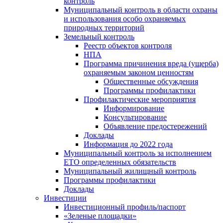
контроль
Муниципальный контроль в области охраны
и использования особо охраняемых
природных территорий
Земельный контроль
Реестр объектов контроля
НПА
Программа причинения вреда (ущерба)
охраняемым законом ценностям
Общественные обсуждения
Программы профилактики
Профилактические мероприятия
Информирование
Консультирование
Объявление предостережений
Доклады
Информация до 2022 года
Муниципальный контроль за исполнением
ЕТО определенных обязательств
Муниципальный жилищный контроль
Программы профилактики
Доклады
Инвестиции
Инвестиционный профиль/паспорт
«Зеленые площадки»