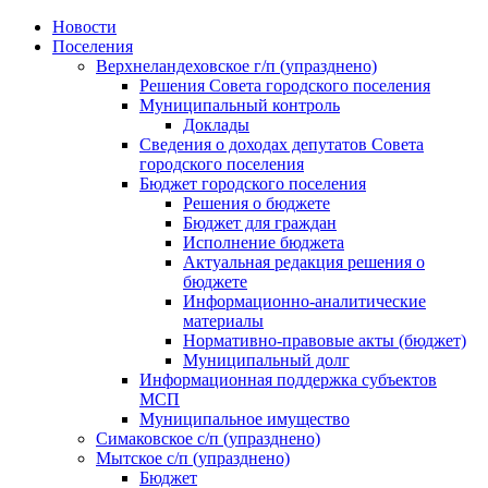
Skip
Новости
to
Поселения
content
Верхнеландеховское г/п (упразднено)
Решения Совета городского поселения
Муниципальный контроль
Доклады
Сведения о доходах депутатов Совета
городского поселения
Бюджет городского поселения
Решения о бюджете
Бюджет для граждан
Исполнение бюджета
Актуальная редакция решения о
бюджете
Информационно-аналитические
материалы
Нормативно-правовые акты (бюджет)
Муниципальный долг
Информационная поддержка субъектов
МСП
Муниципальное имущество
Симаковское с/п (упразднено)
Мытское с/п (упразднено)
Бюджет