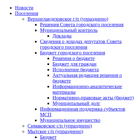
Skip
Новости
to
Поселения
content
Верхнеландеховское г/п (упразднено)
Решения Совета городского поселения
Муниципальный контроль
Доклады
Сведения о доходах депутатов Совета
городского поселения
Бюджет городского поселения
Решения о бюджете
Бюджет для граждан
Исполнение бюджета
Актуальная редакция решения о
бюджете
Информационно-аналитические
материалы
Нормативно-правовые акты (бюджет)
Муниципальный долг
Информационная поддержка субъектов
МСП
Муниципальное имущество
Симаковское с/п (упразднено)
Мытское с/п (упразднено)
Бюджет