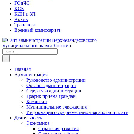
ГОиЧС
КСК
КДН и ЗП
Архив
Транспорт
Военный комиссариат
Результат
поиска:
Главная
Администрация
Руководство администрации
Органы администрации
Структура администрации
График приема граждан
Комиссии
Муниципальные учреждения
Информация о среднемесячной заработной плате
Деятельность
Экономика
Стратегия развития
Сельское хозяйство