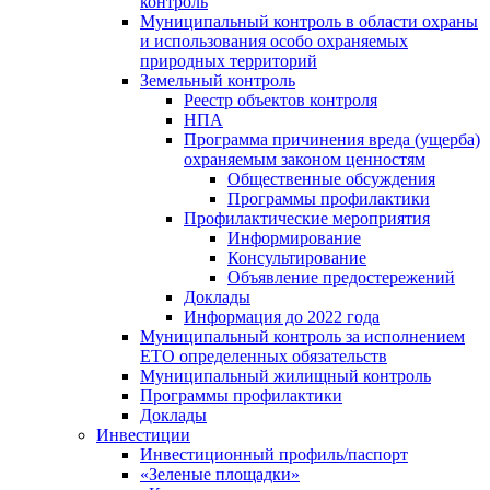
контроль
Муниципальный контроль в области охраны
и использования особо охраняемых
природных территорий
Земельный контроль
Реестр объектов контроля
НПА
Программа причинения вреда (ущерба)
охраняемым законом ценностям
Общественные обсуждения
Программы профилактики
Профилактические мероприятия
Информирование
Консультирование
Объявление предостережений
Доклады
Информация до 2022 года
Муниципальный контроль за исполнением
ЕТО определенных обязательств
Муниципальный жилищный контроль
Программы профилактики
Доклады
Инвестиции
Инвестиционный профиль/паспорт
«Зеленые площадки»