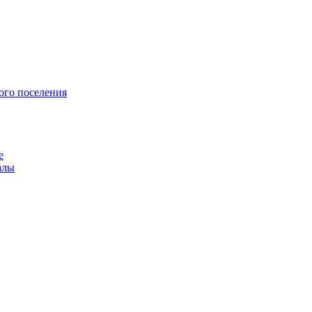
ого поселения
е
алы