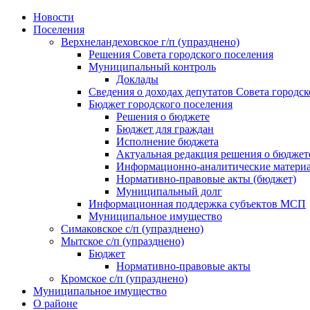
Skip
Новости
to
Поселения
content
Верхнеландеховское г/п (упразднено)
Решения Совета городского поселения
Муниципальный контроль
Доклады
Сведения о доходах депутатов Совета городск
Бюджет городского поселения
Решения о бюджете
Бюджет для граждан
Исполнение бюджета
Актуальная редакция решения о бюджет
Информационно-аналитические матери
Нормативно-правовые акты (бюджет)
Муниципальный долг
Информационная поддержка субъектов МСП
Муниципальное имущество
Симаковское с/п (упразднено)
Мытское с/п (упразднено)
Бюджет
Нормативно-правовые акты
Кромское с/п (упразднено)
Муниципальное имущество
О районе