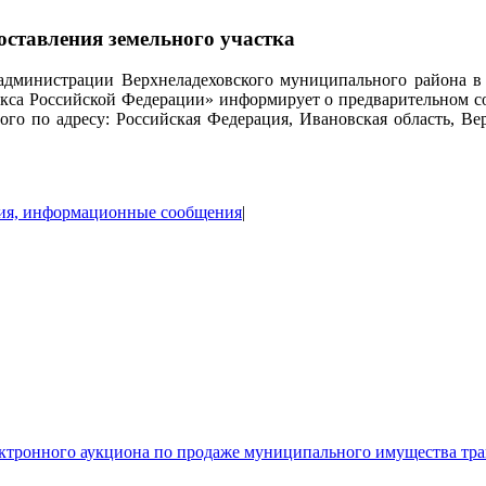
оставления земельного участка
дминистрации Верхнеладеховского муниципального района в с
екса Российской Федерации» информирует о предварительном со
ного по адресу: Российская Федерация, Ивановская область, В
ия, информационные сообщения
|
ого аукциона по продаже муниципального имущества тра