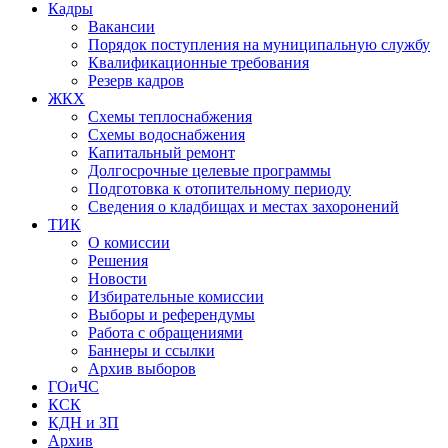
Кадры
Вакансии
Порядок поступления на муниципальную службу
Квалификационные требования
Резерв кадров
ЖКХ
Схемы теплоснабжения
Схемы водоснабжения
Капитальный ремонт
Долгосрочные целевые программы
Подготовка к отопительному периоду
Сведения о кладбищах и местах захоронений
ТИК
О комиссии
Решения
Новости
Избирательные комиссии
Выборы и референдумы
Работа с обращениями
Баннеры и ссылки
Архив выборов
ГОиЧС
КСК
КДН и ЗП
Архив