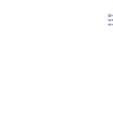
До
гр
зо