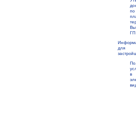
Ут
до
по
пл
те
Вы
ГП
Информ
для
застрой
По
ус
в
эл
ви