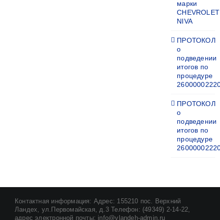
марки
CHEVROLET
NIVA
ПРОТОКОЛ
о
подведении
итогов по
процедуре
2600000222
ПРОТОКОЛ
о
подведении
итогов по
процедуре
2600000222
Контактная информация: Адрес: 155210 пос. Верхний
Ландех, ул.Первомайская, д.3 Телефон: (49349) 2-14-22,
адрес электронной почты: info@vlandeh-admin.ru