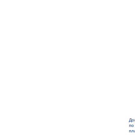
До
по
пл