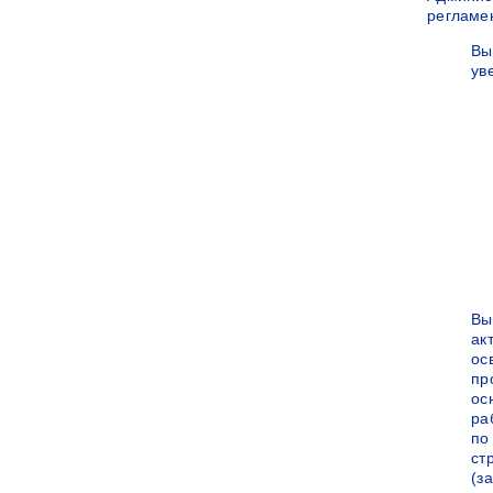
регламе
Вы
ув
Вы
ак
ос
пр
ос
ра
по
ст
(за