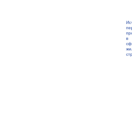
Ис
пе
пр
в
сф
жи
ст