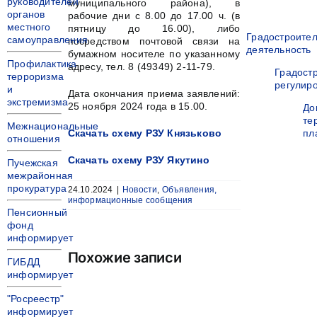
руководителей
муниципального района), в
органов
рабочие дни с 8.00 до 17.00 ч. (в
местного
пятницу до 16.00), либо
Градостроите
самоуправления
посредством почтовой связи на
деятельность
бумажном носителе по указанному
Профилактика
адресу, тел. 8 (49349) 2-11-79.
Градост
терроризма
регулир
и
Дата окончания приема заявлений:
экстремизма
25 ноября 2024 года в 15.00.
До
те
Межнациональные
Скачать схему РЗУ Князьково
пл
отношения
Скачать схему РЗУ Якутино
Пучежская
межрайонная
прокуратура
24.10.2024
|
Новости
,
Объявления,
информационные сообщения
Пенсионный
фонд
информирует
Похожие записи
ГИБДД
информирует
"Росреестр"
информирует