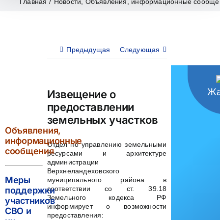
Главная
/
Новости
,
Объявления, информационные сообще
Предыдущая
Следующая
Жа
Извещение о
предоставлении
земельных участков
Объявления,
информационные
Отдел по управлению земельными
сообщения
ресурсами и архитектуре
администрации
Верхнеландеховского
Меры
муниципального района в
соответствии со ст. 39.18
поддержки
Земельного кодекса РФ
участников
информирует о возможности
СВО и
предоставления: