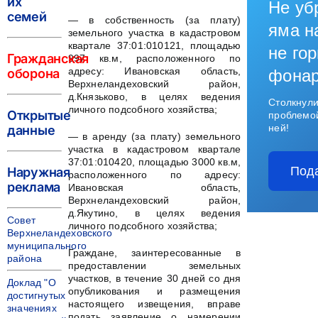
их
Не уб
семей
— в собственность (за плату)
яма н
земельного участка в кадастровом
квартале 37:01:010121, площадью
не гор
Гражданская
997 кв.м, расположенного по
адресу: Ивановская область,
оборона
фона
Верхнеландеховский район,
д.Князьково, в целях ведения
Столкнули
личного подсобного хозяйства;
Открытые
проблемо
ней!
данные
— в аренду (за плату) земельного
участка в кадастровом квартале
37:01:010420, площадью 3000 кв.м,
Под
Наружная
расположенного по адресу:
реклама
Ивановская область,
Верхнеландеховский район,
д.Якутино, в целях ведения
Совет
личного подсобного хозяйства;
Верхнеландеховского
муниципального
Граждане, заинтересованные в
района
предоставлении земельных
участков, в течение 30 дней со дня
Доклад "О
опубликования и размещения
достигнутых
настоящего извещения, вправе
значениях
подать заявление о намерении