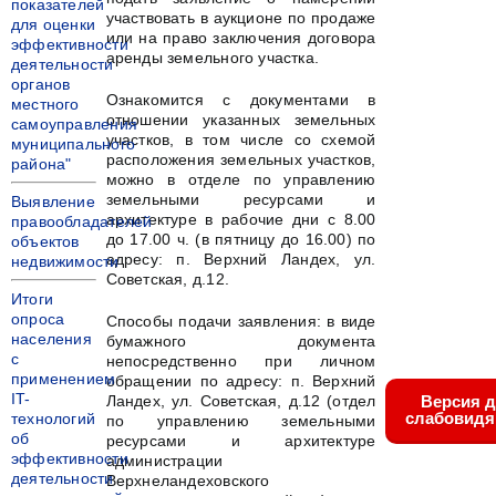
показателей
участвовать в аукционе по продаже
для оценки
или на право заключения договора
эффективности
аренды земельного участка.
деятельности
органов
Ознакомится с документами в
местного
отношении указанных земельных
самоуправления
участков, в том числе со схемой
муниципального
расположения земельных участков,
района"
можно в отделе по управлению
земельными ресурсами и
Выявление
архитектуре в рабочие дни с 8.00
правообладателей
до 17.00 ч. (в пятницу до 16.00) по
объектов
адресу: п. Верхний Ландех, ул.
недвижимости
Советская, д.12.
Итоги
опроса
Способы подачи заявления: в виде
населения
бумажного документа
с
непосредственно при личном
применением
обращении по адресу: п. Верхний
IT-
Ландех, ул. Советская, д.12 (отдел
Версия 
слабовид
технологий
по управлению земельными
об
ресурсами и архитектуре
эффективности
администрации
деятельности
Верхнеландеховского