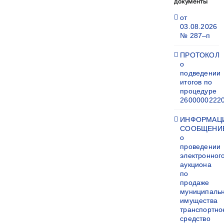
документы
от
03.08.2026
№ 287–п
ПРОТОКОЛ
о
подведении
итогов по
процедуре
2600000222
ИНФОРМАЦ
СООБЩЕНИ
о
проведении
электронног
аукциона
по
продаже
муниципаль
имущества
транспортно
средство