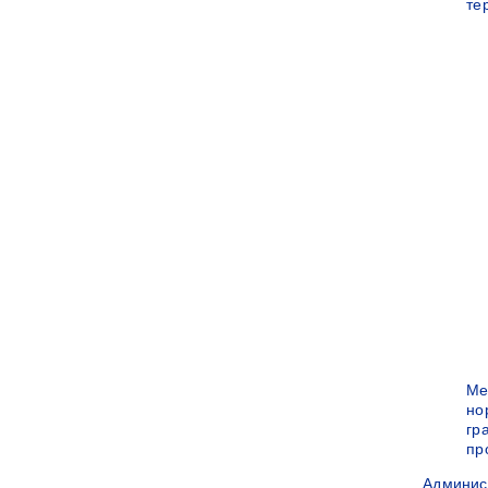
те
Ме
но
гр
пр
Админис