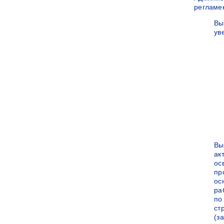
регламе
Вы
ув
Вы
ак
ос
пр
ос
ра
по
ст
(за