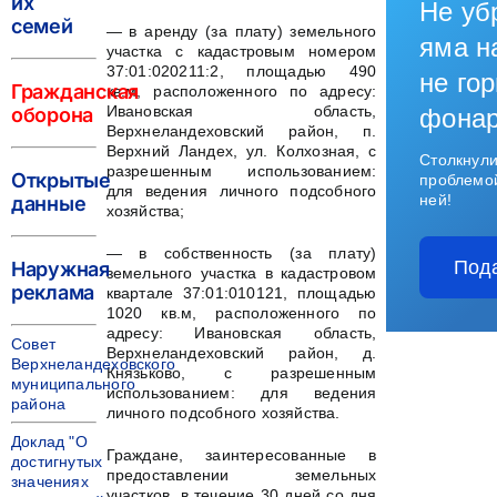
их
Не уб
семей
— в аренду (за плату) земельного
яма н
участка с кадастровым номером
37:01:020211:2, площадью 490
не гор
Гражданская
кв.м, расположенного по адресу:
Ивановская область,
оборона
фона
Верхнеландеховский район, п.
Верхний Ландех, ул. Колхозная, с
Столкнули
разрешенным использованием:
Открытые
проблемо
для ведения личного подсобного
ней!
данные
хозяйства;
— в собственность (за плату)
Под
Наружная
земельного участка в кадастровом
реклама
квартале 37:01:010121, площадью
1020 кв.м, расположенного по
адресу: Ивановская область,
Совет
Верхнеландеховский район, д.
Верхнеландеховского
Князьково, с разрешенным
муниципального
использованием: для ведения
района
личного подсобного хозяйства.
Доклад "О
Граждане, заинтересованные в
достигнутых
предоставлении земельных
значениях
участков, в течение 30 дней со дня