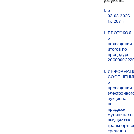
документы
от
03.08.2026
№ 287–п
ПРОТОКОЛ
о
подведении
итогов по
процедуре
2600000222
ИНФОРМАЦ
СООБЩЕНИ
о
проведении
электронног
аукциона
по
продаже
муниципаль
имущества
транспортно
средство