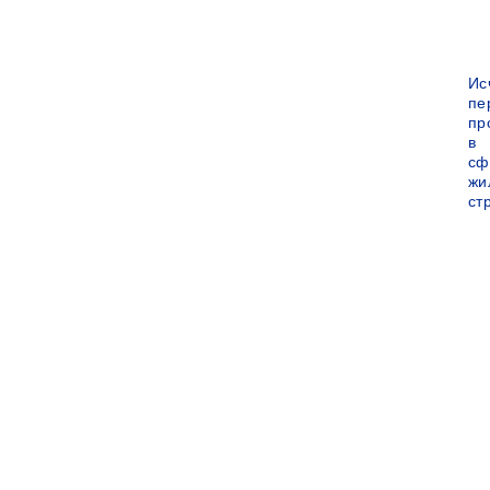
Ис
пе
пр
в
сф
жи
ст