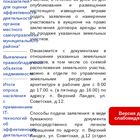
показателей
опубликования и размещения
для оценки
настоящего извещения, вправе
эффективности
подать заявление о намерении
деятельности
участвовать в аукционе на право
органов
заключения договора аренды или
местного
по продаже указанных земельных
самоуправления
участков.
муниципального
района"
Ознакомится с документами в
отношении указанных земельных
Выявление
участков, в том числе со схемой
правообладателей
расположения земельного участка,
объектов
можно в отделе по управлению
недвижимости
земельными ресурсами и
Итоги
архитектуре в рабочие дни с 8.00
опроса
до 17.00 ч. (в пятницу до 16.00) по
населения
адресу: п. Верхний Ландех, ул.
с
Советская, д.12.
применением
IT-
Способы подачи заявления: в виде
Версия 
слабовид
технологий
бумажного документа
об
непосредственно при личном
эффективности
обращении по адресу: п. Верхний
деятельности
Ландех, ул. Советская, д.12 (отдел