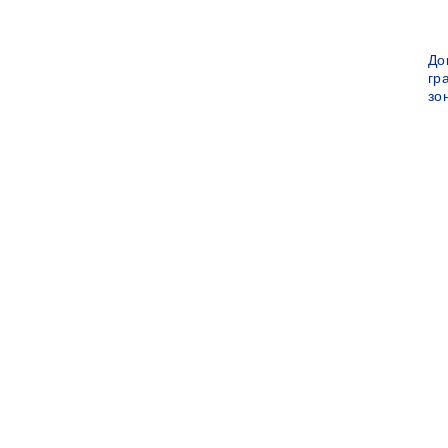
До
гр
зо