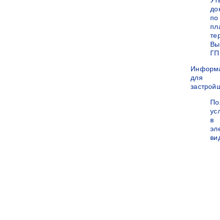
Ут
до
по
пл
те
Вы
ГП
Информ
для
застрой
По
ус
в
эл
ви