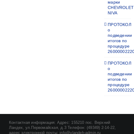
марки
CHEVROLET
NIVA
ПРОТОКОЛ
о
подведении
итогов по
процедуре
2600000222
ПРОТОКОЛ
о
подведении
итогов по
процедуре
2600000222
Контактная информация: Адрес: 155210 пос. Верхний
Ландех, ул.Первомайская, д.3 Телефон: (49349) 2-14-22,
адрес электронной почты: info@vlandeh-admin.ru