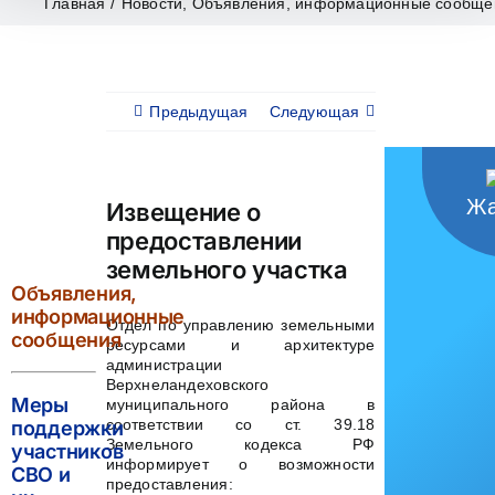
Главная
/
Новости
,
Объявления, информационные сообще
Предыдущая
Следующая
Жа
Извещение о
предоставлении
земельного участка
Объявления,
информационные
Отдел по управлению земельными
сообщения
ресурсами и архитектуре
администрации
Верхнеландеховского
Меры
муниципального района в
соответствии со ст. 39.18
поддержки
Земельного кодекса РФ
участников
информирует о возможности
СВО и
предоставления: