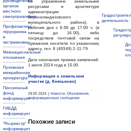
руководителей
по управлению земельными
органов
ресурсами и архитектуре
местного
администрации
Градостроите
самоуправления
Верхнеландеховского
деятельность
муниципального района), в
Профилактика
рабочие дни с 8.00 до 17.00 ч. (в
Градост
терроризма
пятницу до 16.00), либо
регулир
и
посредством почтовой связи на
экстремизма
бумажном носителе по указанному
До
адресу, тел. 8 (49349) 2-11-79.
те
Межнациональные
пл
отношения
Дата окончания приема заявлений:
1 июля 2024 года в 15.00.
Пучежская
межрайонная
Информация о земельном
прокуратура
участке (д. Князьково)
Пенсионный
фонд
29.05.2024
|
Новости
,
Объявления,
информирует
информационные сообщения
ГИБДД
информирует
Похожие записи
"Росреестр"
информирует