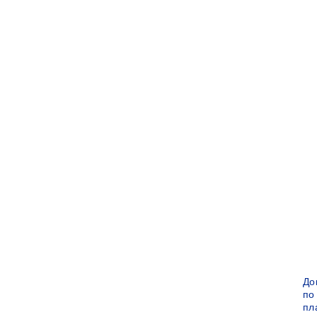
До
по
пл