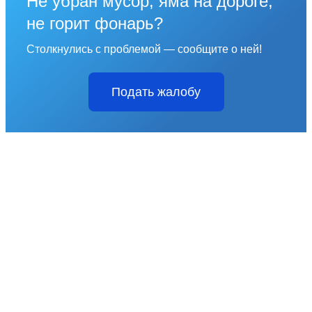
Не убран мусор, яма на дороге,
не горит фонарь?
Столкнулись с проблемой — сообщите о ней!
Подать жалобу