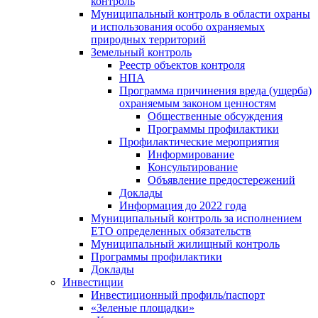
контроль
Муниципальный контроль в области охраны
и использования особо охраняемых
природных территорий
Земельный контроль
Реестр объектов контроля
НПА
Программа причинения вреда (ущерба)
охраняемым законом ценностям
Общественные обсуждения
Программы профилактики
Профилактические мероприятия
Информирование
Консультирование
Объявление предостережений
Доклады
Информация до 2022 года
Муниципальный контроль за исполнением
ЕТО определенных обязательств
Муниципальный жилищный контроль
Программы профилактики
Доклады
Инвестиции
Инвестиционный профиль/паспорт
«Зеленые площадки»