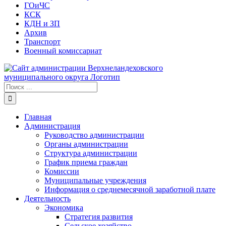
ГОиЧС
КСК
КДН и ЗП
Архив
Транспорт
Военный комиссариат
Результат
поиска:
Главная
Администрация
Руководство администрации
Органы администрации
Структура администрации
График приема граждан
Комиссии
Муниципальные учреждения
Информация о среднемесячной заработной плате
Деятельность
Экономика
Стратегия развития
Сельское хозяйство