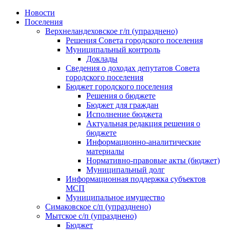
Skip
Новости
to
Поселения
content
Верхнеландеховское г/п (упразднено)
Решения Совета городского поселения
Муниципальный контроль
Доклады
Сведения о доходах депутатов Совета
городского поселения
Бюджет городского поселения
Решения о бюджете
Бюджет для граждан
Исполнение бюджета
Актуальная редакция решения о
бюджете
Информационно-аналитические
материалы
Нормативно-правовые акты (бюджет)
Муниципальный долг
Информационная поддержка субъектов
МСП
Муниципальное имущество
Симаковское с/п (упразднено)
Мытское с/п (упразднено)
Бюджет